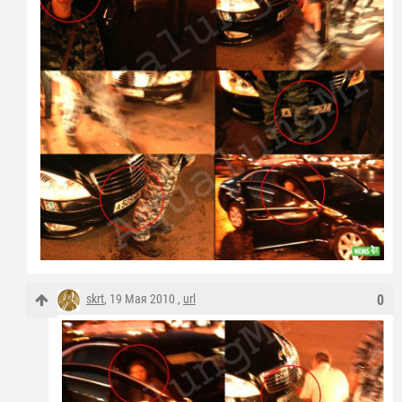
skrt
, 19 Мая 2010 ,
url
0