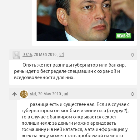
lasha
, 20 Мая 2010 ,
url
0
Опять же нет разницы губернатор или банкир,
речь идет о беспределе спецмашин с охраной и
вседозволенности для них.
skrt
, 20 Мая 2010 ,
url
0
разница есть и существенная. Если в случае с
губернатором он мог бы и извиниться (а вдруг?),
то в случае с банкиром открывается секрет
полишинеля: за деньги можно арендовать
госмашину и в ней кататься, а эта информация у
всех на виду может стать проблемой намного