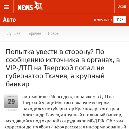
Вход
Авто
в мою ленту
3157
Лучшее
Горячее
Новое
Попытка увести в сторону? По
сообщению источника в органах, в
VIP-ДТП на Тверской попал не
губернатор Ткачев, а крупный
банкир
автомобиле «Мерседес», попавшем в ДТП на
отметили
29
Тверской улице Москвы накануне вечером,
находился не губернатор Краснодарского края
в архиве
Александр Ткачев, а крупный столичный банкир,
находящийся под охраной сотрудников МВД РФ. Об этом
корреспонденту «БалтИнфо» рассказал информированный