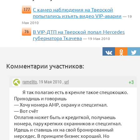
С камер наблюдения на Тверской
177
попытались изъять видео VIP-аварии
— 19
Мая 2010
В VIP-ДТП на Тверской попал Mercedes
76
губернатора Ткачева
— 19 Мая 2010
Комментарии участников:
ramelito
, 19 Мая 2010 ,
url
+3
Я так полагаю есть в кремле такое спецокошко.
Приходишь и говоришь
— Хочу номера АМР, охрану и спецсигнал.
— Вот счёт
Оплатив может быть и кредиткой, получаешь
номера, пару крепких охранников и спецсигнал.
Идешь и ставишь их на свой бронированный
мерседес. В принципе бизнес хороший. Но