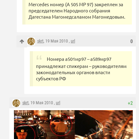
Mercedes номер (А 505 МР 97) закреплен за
председателем Народного собрания
Дагестана Магомедсаламом Магомедовым.
skrt
, 19 Мая 2010 ,
url
0
Номера а501мр97 – а589мр97
принадлежат спикерам – руководителям
законодательных органов власти
субъектов РФ
skrt
, 19 Мая 2010 ,
url
+2