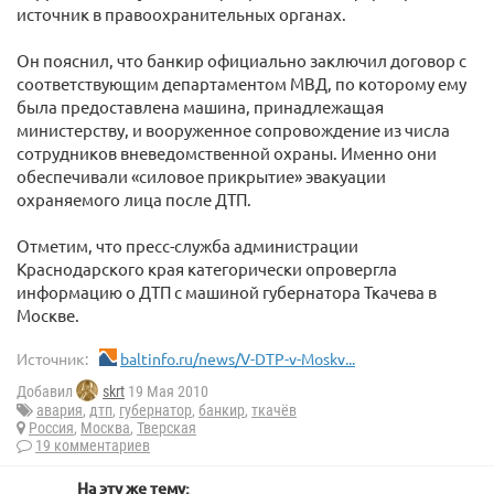
источник в правоохранительных органах.
Он пояснил, что банкир официально заключил договор с
соответствующим департаментом МВД, по которому ему
была предоставлена машина, принадлежащая
министерству, и вооруженное сопровождение из числа
сотрудников вневедомственной охраны. Именно они
обеспечивали «силовое прикрытие» эвакуации
охраняемого лица после ДТП.
Отметим, что пресс-служба администрации
Краснодарского края категорически опровергла
информацию о ДТП с машиной губернатора Ткачева в
Москве.
Источник:
baltinfo.ru/news/V-DTP-v-Moskv...
Добавил
skrt
19 Мая 2010
авария
,
дтп
,
губернатор
,
банкир
,
ткачёв
Россия
,
Москва
,
Тверская
19 комментариев
На эту же тему: