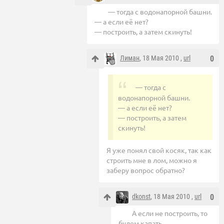
— тогда с водонапорной башни.
— а если её нет?
— построить, а затем скинуть!
Лиман
, 18 Мая 2010 ,
url
0
— тогда с
водонапорной башни.
— а если её нет?
— построить, а затем
скинуть!
Я уже понял свой косяк, так как
строить мне в лом, можно я
заберу вопрос обратно?
dkonst
, 18 Мая 2010 ,
url
0
А если не построить, то
будем капать