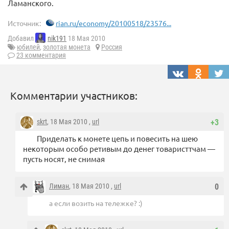
Ламанского.
Источник:
rian.ru/economy/20100518/23576...
Добавил
nik191
18 Мая 2010
юбилей
,
золотая монета
Россия
23 комментария
Комментарии участников:
skrt
, 18 Мая 2010 ,
url
+3
Приделать к монете цепь и повесить на шею
некоторым особо ретивым до денег товаристтчам —
пусть носят, не снимая
Лиман
, 18 Мая 2010 ,
url
0
а если возить на тележке? :)