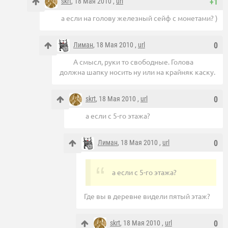
skrt
, 18 Мая 2010 ,
url
+1
а если на голову железный сейф с монетами? )
Лиман
, 18 Мая 2010 ,
url
0
А смысл, руки то свободные. Голова
должна шапку носить ну или на крайняк каску.
skrt
, 18 Мая 2010 ,
url
0
а если с 5-го этажа?
Лиман
, 18 Мая 2010 ,
url
0
а если с 5-го этажа?
Где вы в деревне видели пятый этаж?
skrt
, 18 Мая 2010 ,
url
0