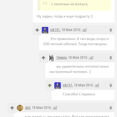
с мелочью не вожусь
Ну ладно, тогда я еще подрасту :)
nik191
, 18 Мая 2010 ,
url
0
Это правильно. А там ведь скоро и
200-летний юбилей. Тогда поговорим
Лиман
, 18 Мая 2010 ,
url
0
вы удивительно оптимистично
настроенный человек. :)
nik191
, 18 Мая 2010 ,
url
0
Спасибо! Стараюсь
skrt
, 18 Мая 2010 ,
url
0
как пилит — это уже старо. Вот как проглатывает