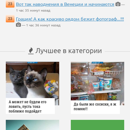
Вот так наводнения в Венеции и начинаются
23
—
1 час 35 минут назад
Грация! А как красиво рядом бежит фотограф...!!!
23
— 1 час 36 минут назад
Лучшее в категории
А может не будем его
Да были же сосиски, я ж
ловить, пусть тока
помню!!
поближе подойдет