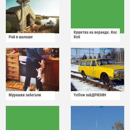
Кушетка на веранде. Кос
Рай в шалаше
Коб
Мурашки забегали
Yellow subДРИЗИН