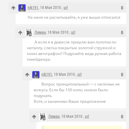
nik191
, 18 Мая 2010 ,
url
0
На меня не расчитывайте, я уже выше отписался
Лиман
, 18 Мая 2010 ,
url
0
А если я в довесок пришлю вам полотна по
металлу, слегка покрытые золотой стружкой и
моим автографом? Подумайте ведь ручная работа
тинейджера.
nik191
, 18 Мая 2010 ,
url
0
Вопрос принципиальный — с мелочью не
вожусь. Если бы 150 кило, можно было
подумать.
Хотя, и заманчиво Ваше предложение
Лиман
, 18 Мая 2010 ,
url
0