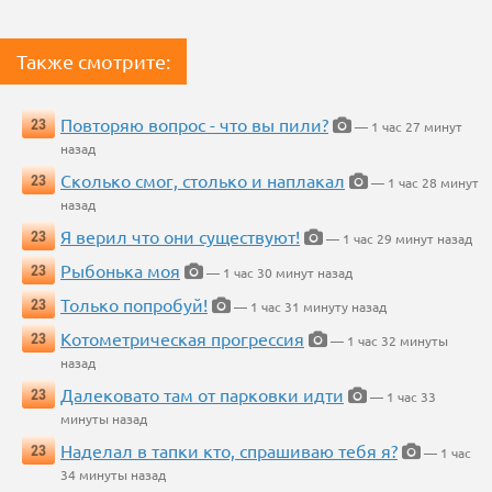
Также смотрите:
Повторяю вопрос - что вы пили?
23
— 1 час 27 минут
назад
Сколько смог, столько и наплакал
23
— 1 час 28 минут
назад
Я верил что они существуют!
23
— 1 час 29 минут назад
Рыбонька моя
23
— 1 час 30 минут назад
Только попробуй!
23
— 1 час 31 минуту назад
Котометрическая прогрессия
23
— 1 час 32 минуты
назад
Далековато там от парковки идти
23
— 1 час 33
минуты назад
Наделал в тапки кто, спрашиваю тебя я?
23
— 1 час
34 минуты назад