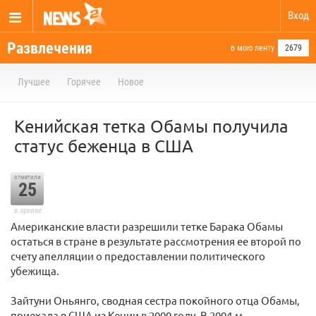
Вход
Развлечения
в мою ленту
2679
Лучшее
Горячее
Новое
Кенийская тетка Обамы получила
статус беженца в США
отметили
25
в архиве
Американские власти разрешили тетке Барака Обамы
остаться в стране в результате рассмотрения ее второй по
счету апелляции о предоставлении политического
убежища.
Зайтуни Оньянго, сводная сестра покойного отца Обамы,
приехала в США из Кении в 2000 году. В 2004-м