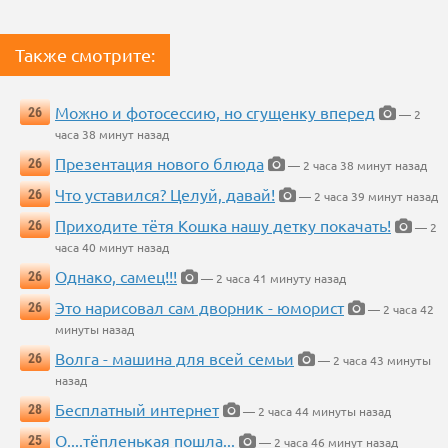
Также смотрите:
Можно и фотосессию, но сгущенку вперед
26
— 2
часа 38 минут назад
Презентация нового блюда
26
— 2 часа 38 минут назад
Что уставился? Целуй, давай!
26
— 2 часа 39 минут назад
Приходите тётя Кошка нашу детку покачать!
26
— 2
часа 40 минут назад
Однако, самец!!!
26
— 2 часа 41 минуту назад
Это нарисовал сам дворник - юморист
26
— 2 часа 42
минуты назад
Волга - машина для всей семьи
26
— 2 часа 43 минуты
назад
Бесплатный интернет
28
— 2 часа 44 минуты назад
О....тёпленькая пошла...
25
— 2 часа 46 минут назад