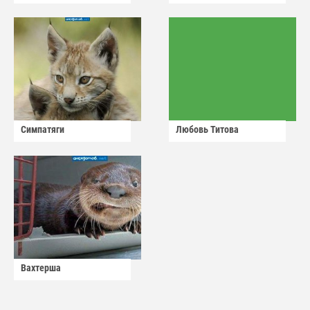
сдадут
Симпатяги
Любовь Титова
Вахтерша