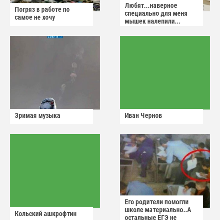
Любят...наверное
Погряз в работе по
специально для меня
самое не хочу
мышек налепили...
Зримая музыка
Иван Чернов
Его родители помогли
школе материально..А
Кольский ашкрофтин
остальные ЕГЭ не