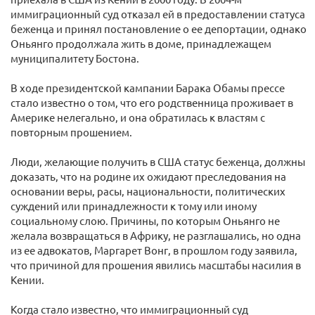
иммиграционный суд отказал ей в предоставлении статуса
беженца и принял постановление о ее депортации, однако
Оньянго продолжала жить в доме, принадлежащем
муниципалитету Бостона.
В ходе президентской кампании Барака Обамы прессе
стало известно о том, что его родственница проживает в
Америке нелегально, и она обратилась к властям с
повторным прошением.
Люди, желающие получить в США статус беженца, должны
доказать, что на родине их ожидают преследования на
основании веры, расы, национальности, политических
суждений или принадлежности к тому или иному
социальному слою. Причины, по которым Оньянго не
желала возвращаться в Африку, не разглашались, но одна
из ее адвокатов, Маргарет Вонг, в прошлом году заявила,
что причиной для прошения явились масштабы насилия в
Кении.
Когда стало известно, что иммиграционный суд