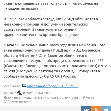
ставить купившему права только отличные оценки на
экзамене по вождению.
В Тюменской области сотрудник ГИБДД обвиняется в
незаконной помощи в получении водительских
удостоверений. За свои услуги сотрудник
правоохранительных органов брал деньги.
«Начальник экзаменационного отделения межрайонного
экзаменационного отдела ГИБДД при ГУВД Тюменской
области 44? летний Олег Сырятов обвиняется в
совершении преступлений, предусмотренных ч. 1 ст. 285
(«Злоупотребление должностными полномочиями») и ч. 2
ст. 290 («Получение взятки») УК России», — говорится в
сообщении пресс-службы СУ СКП России.
Источник:
infox.ru/auto/right/2010/05/17...
Добавил
latpost
17 Мая 2010
клиенты
,
гибдд
,
начальник
,
права
,
розыск
,
отдел
Russia
1 комментарий