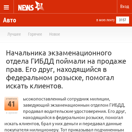
Вход
Авто
в мою ленту
3157
Лучшее
Горячее
Новое
Начальника экзаменационного
отдела ГИБДД поймали на продаже
прав. Его друг, находящийся в
федеральном розыске, помогал
искать клиентов.
ысокопоставленный сотрудник милиции,
отметили
41
заведующий экзаменационным отделом ГИБДД,
продавал водительские удостоверения. Его друг,
в архиве
находящийся в федеральном розыске, помогал
искать клиентов, брал у них деньги и передавал данные
покупателя милиционеру. Тот приказывал подчиненным