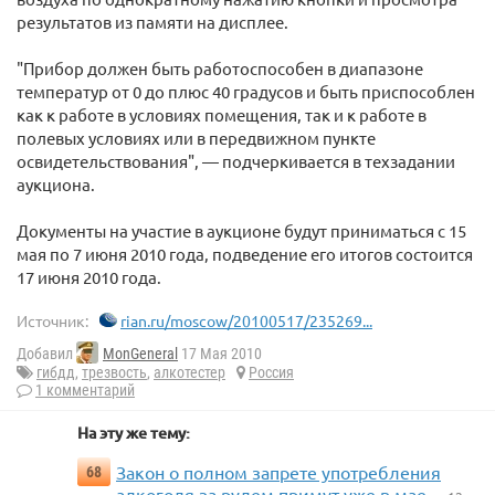
результатов из памяти на дисплее.
"Прибор должен быть работоспособен в диапазоне
температур от 0 до плюс 40 градусов и быть приспособлен
как к работе в условиях помещения, так и к работе в
полевых условиях или в передвижном пункте
освидетельствования", — подчеркивается в техзадании
аукциона.
Документы на участие в аукционе будут приниматься с 15
мая по 7 июня 2010 года, подведение его итогов состоится
17 июня 2010 года.
Источник:
rian.ru/moscow/20100517/235269...
Добавил
MonGeneral
17 Мая 2010
гибдд
,
трезвость
,
алкотестер
Россия
1 комментарий
На эту же тему:
Закон о полном запрете употребления
68
алкоголя за рулем примут уже в мае