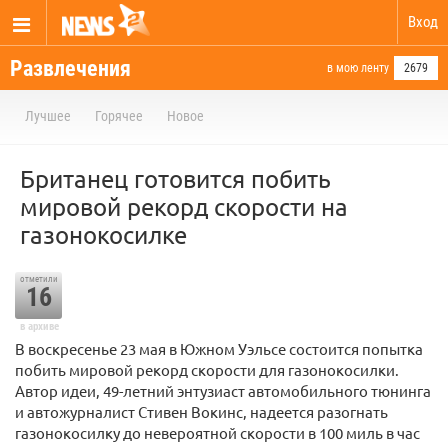
Вход
Развлечения
в мою ленту
2679
Лучшее
Горячее
Новое
Британец готовится побить
мировой рекорд скорости на
газонокосилке
отметили
16
в архиве
В воскресенье 23 мая в Южном Уэльсе состоится попытка
побить мировой рекорд скорости для газонокосилки.
Автор идеи, 49-летний энтузиаст автомобильного тюнинга
и автожурналист Стивен Вокинс, надеется разогнать
газонокосилку до невероятной скорости в 100 миль в час