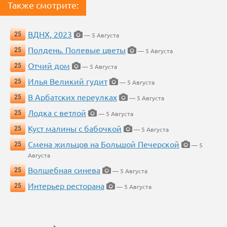
Также смотрите:
ВДНХ, 2023
25
— 5 Августа
Полдень. Полевые цветы
25
— 5 Августа
Отчий дом
25
— 5 Августа
Илья Великий гудит
25
— 5 Августа
В Арбатских переулках
25
— 5 Августа
Лодка с ветлой
25
— 5 Августа
Куст малины с бабочкой
25
— 5 Августа
Смена жильцов на Большой Печерской
25
— 5
Августа
Волшебная синева
25
— 5 Августа
Интерьер ресторана
25
— 5 Августа