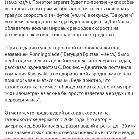
(160,9 км/ч). При этом агрегат будет по-прежнему способен
выполнять свои прямые обязанности, то есть скашивать
траву со скоростью 147 футов (44,8 м) в секунду. "За рулем"
во время рекордного заезда будет находиться Дон Уэльс,
обладатель восьми мировых рекордов скорости на
различных экзотических транспортных средствах.
"При создании суперскоростной газонокосилки под
названием Runningblade ("Бегущая Бритва" – англ.) было
необходимо решить целый комплекс инженерных задач, –
рассказал журналистам С. Вокинс. – Двигатель поставила
компания Kawasaki, а вот доработкой аэродинамики нам
пришлось заниматься самим. Ведь понятно, что
газонокосилка не имеет обводов спорткара, поэтому при
160 километрах в час она бы просто взлетела в воздух или
перевернулась".
Отметим, что предыдущий рекорд скорости на
газонокосилке держится с 2006 года. Его автор –
американец Боб Кливленд, разогнавший агрегат до 130 км/
ч на знаменитых соляных озерах Бонвилль в штате Невада,
где проходят испытания сверхмощных ракетомобилей.