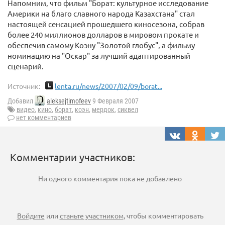
Напомним, что фильм "Борат: культурное исследование
Америки на благо славного народа Казахстана" стал
настоящей сенсацией прошедшего киносезона, собрав
более 240 миллионов долларов в мировом прокате и
обеспечив самому Коэну "Золотой глобус", а фильму
номинацию на "Оскар" за лучший адаптированный
сценарий.
Источник:
lenta.ru/news/2007/02/09/borat...
Добавил
aleksejtimofeev
9 Февраля 2007
видео
,
кино
,
борат
,
коэн
,
мердок
,
сиквел
нет комментариев
Комментарии участников:
Ни одного комментария пока не добавлено
Войдите
или
станьте участником
, чтобы комментировать