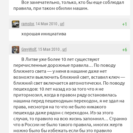
Все замечательно, только, кто бы еще соблюдал
правила, при таком обилии машин.
ramstor
, 14 Мая 2010 ,
url
+1
хорошая инициатива
GreyWolf
, 15 Мая 2010 ,
url
+6
В Литве уже более 10 лет существуют
перечисленные дорожные правила… По поводу
ближнего света — у меня в машине даже нет
возможти выключить ближний свет, вставил ключ —
ближний свет включается автомотически. По поводу
пешеходов: 10 лет назад из-за того что я не
притормозил, когда в правом ряду остановилась
машина перед пешеходным переходом, я не здал на
права, несмотря на то что не было никакого
пешехода даже рядом с переходом. Из-за этого
случая, то правило на всю жизнь запомнил… Странно
что в России не было такого правила, многих жертв
можно было бы избежать если бы это правило