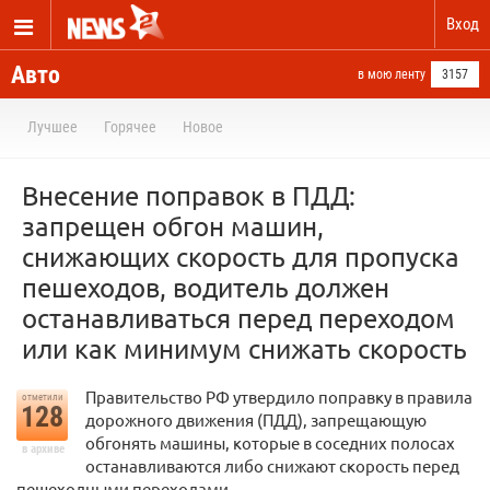
Вход
Авто
в мою ленту
3157
Лучшее
Горячее
Новое
Внесение поправок в ПДД:
запрещен обгон машин,
снижающих скорость для пропуска
пешеходов, водитель должен
останавливаться перед переходом
или как минимум снижать скорость
Правительство РФ утвердило поправку в правила
отметили
128
дорожного движения (ПДД), запрещающую
обгонять машины, которые в соседних полосах
в архиве
останавливаются либо снижают скорость перед
пешеходными переходами.