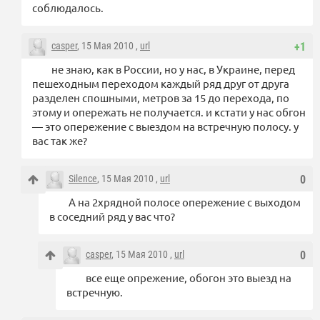
соблюдалось.
casper
, 15 Мая 2010 ,
url
+1
не знаю, как в России, но у нас, в Украине, перед
пешеходным переходом каждый ряд друг от друга
разделен спошными, метров за 15 до перехода, по
этому и опережать не получается. и кстати у нас обгон
— это опережение с выездом на встречную полосу. у
вас так же?
Silence
, 15 Мая 2010 ,
url
0
А на 2хрядной полосе опережение с выходом
в соседний ряд у вас что?
casper
, 15 Мая 2010 ,
url
0
все еще опрежение, обогон это выезд на
встречную.