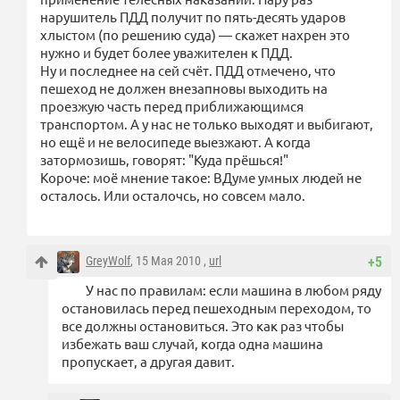
нарушитель ПДД получит по пять-десять ударов
хлыстом (по решению суда) — скажет нахрен это
нужно и будет более уважителен к ПДД.
Ну и последнее на сей счёт. ПДД отмечено, что
пешеход не должен внезапновы выходить на
проезжую часть перед приближающимся
транспортом. А у нас не только выходят и выбигают,
но ещё и не велосипеде выезжают. А когда
затормозишь, говорят: "Куда прёшься!"
Короче: моё мнение такое: ВДуме умных людей не
осталось. Или осталочсь, но совсем мало.
GreyWolf
, 15 Мая 2010 ,
url
+5
У нас по правилам: если машина в любом ряду
остановилась перед пешеходным переходом, то
все должны остановиться. Это как раз чтобы
избежать ваш случай, когда одна машина
пропускает, а другая давит.