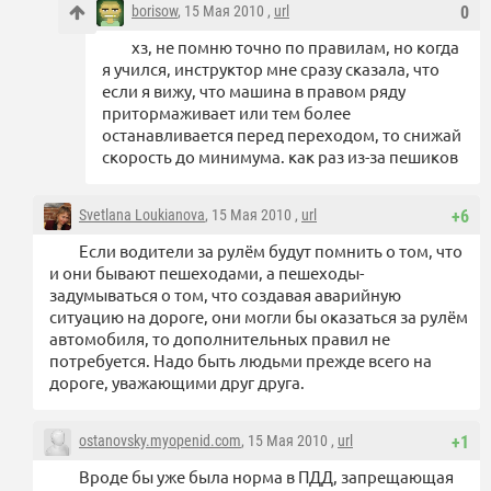
borisow
, 15 Мая 2010 ,
url
0
хз, не помню точно по правилам, но когда
я учился, инструктор мне сразу сказала, что
если я вижу, что машина в правом ряду
притормаживает или тем более
останавливается перед переходом, то снижай
скорость до минимума. как раз из-за пешиков
Svetlana Loukianova
, 15 Мая 2010 ,
url
+6
Если водители за рулём будут помнить о том, что
и они бывают пешеходами, а пешеходы-
задумываться о том, что создавая аварийную
ситуацию на дороге, они могли бы оказаться за рулём
автомобиля, то дополнительных правил не
потребуется. Надо быть людьми прежде всего на
дороге, уважающими друг друга.
ostanovsky.myopenid.com
, 15 Мая 2010 ,
url
+1
Вроде бы уже была норма в ПДД, запрещающая