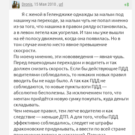
Dronis
, 15 Мая 2010 ,
url
+8
Я с женой в Геленджике однажды за малым под
машину на переходе, за малым чуть не попал именно
из-за того, что машина в правом рялду остановилась,
а в левом летела как уогрелая. И там мы уже вышли
на её полосу движения, когда она появилась. Но в
том случае имело место явное превышение
скосрости.
По моему мнению, эти нововведения — явная чушь.
Перед пешеходным переходом и водитеть и так
должен снизить скорость. Если бы действующие ПДД
водителями соблюдались, то никаких новых правил
вводить бы не надо было. А так как ПДД не
соблюдаются, то новые пункты вэти ПДД —
абсолютно бесполезны. За исключением того, что
ментам прийдётся новую сумку покупать, куда деньги
складывать.
Чем меньше правил, тем легче водителю и как
следствие — меньше ДТП. А для того, чтобы ПДД
эффективно соблюдались, следует не штрафы
драконовские придумывать, а ввести по всей стране
применение телесных наказаний. Пару раз