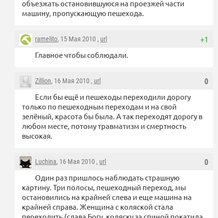
объезжать остановившуюся на проезжей части
машину, пропускающую пешехода.
ramelito
, 15 Мая 2010 ,
url
+1
Главное чтобы соблюдали.
Zillion
, 16 Мая 2010 ,
url
0
Если бы ещё и пешеходы переходили дорогу
только по пешеходным переходам и на свой
зелёный, красота бы была. А так переходят дорогу в
любом месте, потому травматизм и смертность
высокая.
Luchina
, 16 Мая 2010 ,
url
0
Один раз пришлось наблюдать страшную
картину. Три полосы, пешеходный переход, мы
остановились на крайней слева и еще машина на
крайней справа. Женщина с коляской стала
переходить (слава Богу, коляску за спиной покатила