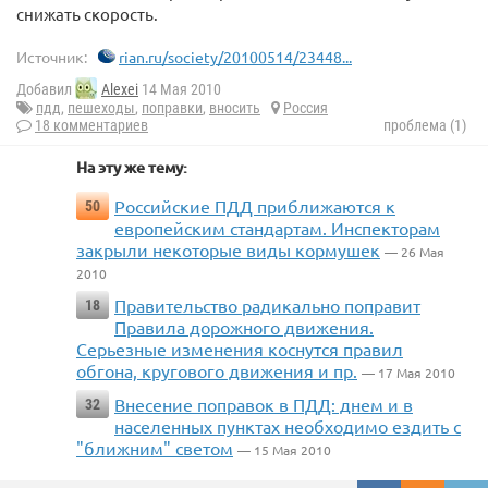
снижать скорость.
Источник:
rian.ru/society/20100514/23448...
Добавил
Alexei
14 Мая 2010
пдд
,
пешеходы
,
поправки
,
вносить
Россия
18 комментариев
проблема (1)
На эту же тему:
Российские ПДД приближаются к
50
европейским стандартам. Инспекторам
закрыли некоторые виды кормушек
— 26 Мая
2010
Правительство радикально поправит
18
Правила дорожного движения.
Серьезные изменения коснутся правил
обгона, кругового движения и пр.
— 17 Мая 2010
Внесение поправок в ПДД: днем и в
32
населенных пунктах необходимо ездить с
"ближним" светом
— 15 Мая 2010