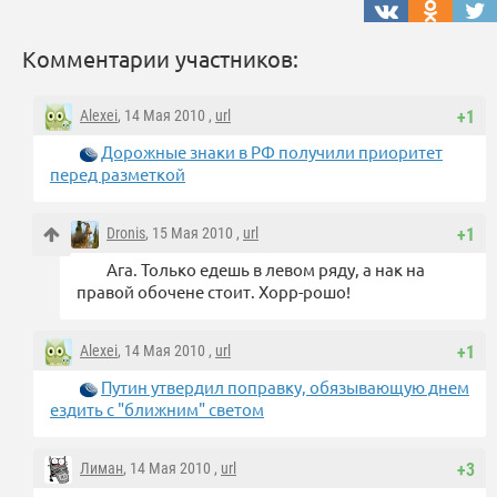
Комментарии участников:
Alexei
, 14 Мая 2010 ,
url
+1
Дорожные знаки в РФ получили приоритет
перед разметкой
Dronis
, 15 Мая 2010 ,
url
+1
Ага. Только едешь в левом ряду, а нак на
правой обочене стоит. Хорр-рошо!
Alexei
, 14 Мая 2010 ,
url
+1
Путин утвердил поправку, обязывающую днем
ездить с "ближним" светом
Лиман
, 14 Мая 2010 ,
url
+3