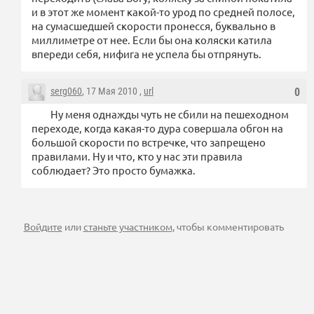
и в этот же момент какой-то урод по средней полосе,
на сумасшедшей скорости пронесся, буквально в
миллиметре от нее. Если бы она коляски катила
впереди себя, нифига не успела бы отпрянуть.
serg060
, 17 Мая 2010 ,
url
0
Ну меня однажды чуть не сбили на пешеходном
переходе, когда какая-то дура совершала обгон на
большой скорости по встречке, что запрещено
правилами. Ну и что, кто у нас эти правила
соблюдает? Это просто бумажка.
Войдите
или
станьте участником
, чтобы комментировать