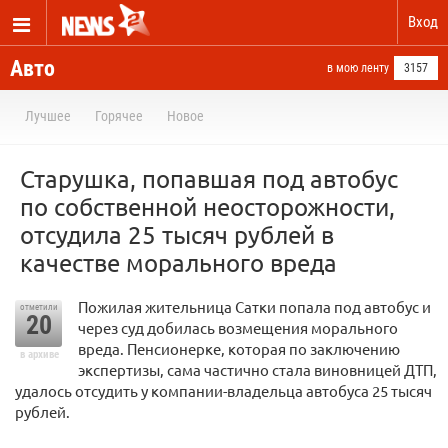
Вход
Авто
в мою ленту
3157
Лучшее
Горячее
Новое
Старушка, попавшая под автобус
по собственной неосторожности,
отсудила 25 тысяч рублей в
качестве морального вреда
Пожилая жительница Сатки попала под автобус и
отметили
20
через суд добилась возмещения морального
вреда. Пенсионерке, которая по заключению
в архиве
экспертизы, сама частично стала виновницей ДТП,
удалось отсудить у компании-владельца автобуса 25 тысяч
рублей.