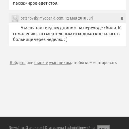
пассажиров едет стоя.
ostanovsky.myopenid.com
, 12 Мая 2010 ,
url
0
У меня так тетушку джипом на переходе сбили. К
сожалению, со смертельным исходом: скончалась в
больнице через неделю. :(
Войдите
или
станьте участником
, чтобы комментировать
News2.ru
:
О сервисе
|
Статистика
| admin@news2.ru