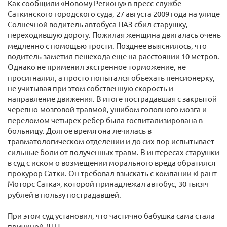
Как сообщили «Новому Региону» в пресс-службе
Саткинского городского суда, 27 августа 2009 года на улице
Солнечной водитель автобуса ПАЗ сбил старушку,
переходившую дорогу. Пожилая женщина двигалась очень
медленно с помощью трости. Позднее выяснилось, что
водитель заметил пешехода еще на расстоянии 10 метров.
Однако не применил экстренное торможение, не
просигналил, а просто попытался объехать пенсионерку,
не учитывая при этом собственную скорость и
направление движения. В итоге пострадавшая с закрытой
черепно-мозговой травмой, ушибом головного мозга и
переломом четырех ребер была госпитализирована в
больницу. Долгое время она лечилась в
травматологическом отделении и до сих пор испытывает
сильные боли от полученных травм. В интересах старушки
в суд с иском о возмещении морального вреда обратился
прокурор Сатки. Он требовал взыскать с компании «Грант-
Моторс Сатка», которой принадлежал автобус, 30 тысяч
рублей в пользу пострадавшей.
При этом суд установил, что частично бабушка сама стала
причиной ДТП.