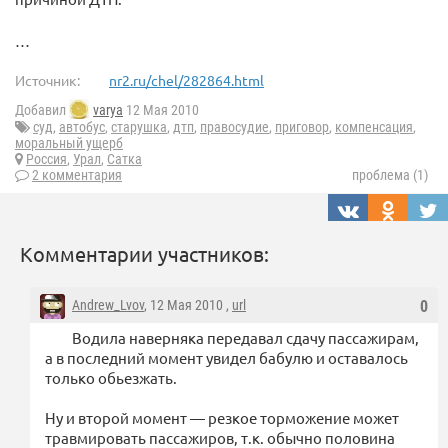
…
Источник:
nr2.ru/chel/282864.html
Добавил
varya
12 Мая 2010
суд
,
автобус
,
старушка
,
дтп
,
правосудие
,
приговор
,
компенсация
,
моральный ущерб
Россия
,
Урал
,
Сатка
2 комментария
проблема (1)
Комментарии участников:
Andrew_Lvov
, 12 Мая 2010 ,
url
0
Водила наверняка передавал сдачу пассажирам,
а в последний момент увидел бабулю и оставалось
только обьезжать.
Ну и второй момент — резкое торможение может
травмировать пассажиров, т.к. обычно половина