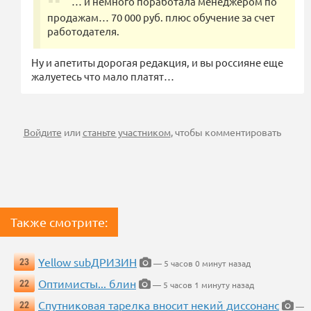
… и немного поработала менеджером по
продажам… 70 000 руб. плюс обучение за счет
работодателя.
Ну и апетиты дорогая редакция, и вы россияне еще
жалуетесь что мало платят…
Войдите
или
станьте участником
, чтобы комментировать
Также смотрите:
Yellow subДРИЗИН
23
— 5 часов 0 минут назад
Оптимисты... блин
22
— 5 часов 1 минуту назад
Спутниковая тарелка вносит некий диссонанс
22
—