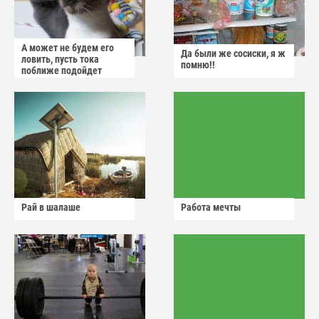
А может не будем его
Да были же сосиски, я ж
ловить, пусть тока
помню!!
поближе подойдет
Рай в шалаше
Работа мечты