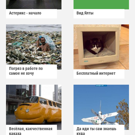
Астерикс - начало
Вид Ялты
Погряз в работе по
самое не хочу
Бесплатный интернет
Весёлая, какчественная
Да иди ты сам знаешь
какаха
куда