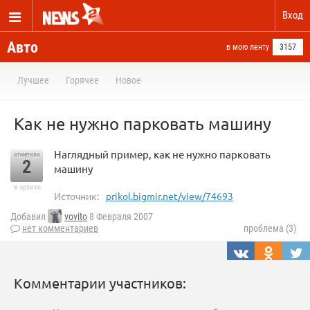
Вход
Авто
в мою ленту
3157
Лучшее
Горячее
Новое
Как не нужно парковать машину
Наглядный пример, как не нужно парковать
отметили
2
машину
в архиве
Источник:
prikol.bigmir.net/view/74693
Добавил
vovito
8 Февраля 2007
нет комментариев
проблема (3)
Комментарии участников: