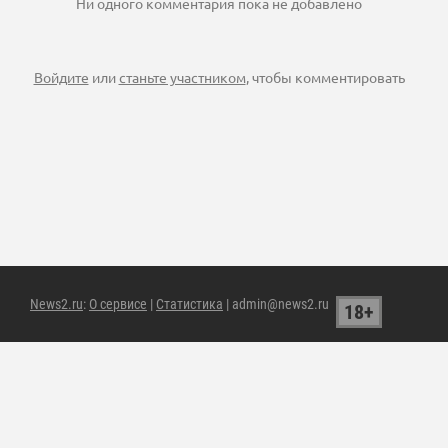
Ни одного комментария пока не добавлено
Войдите
или
станьте участником
, чтобы комментировать
News2.ru
:
О сервисе
|
Статистика
| admin@news2.ru
18+