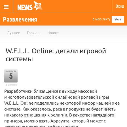
Вход
Развлечения
в мою ленту
2679
Лучшее
Горячее
Новое
W.E.L.L. Online: детали игровой
системы
отметили
5
в архиве
Разработчики близящейся к выходу массовой
многопользовательской онлайновой ролевой игры
W.E.L.L. Online поделились некоторой информацией о ее
системе. Как оказалось, раса в продукте не будет иметь
никакого отношения к религии. В качестве наглядного
примера, можно взять Арраунта, который может с
легкостью поклоняться богу ящеров…