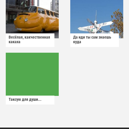
Весёлая, какчественная
Да иди ты сам знаешь
какаха
куда
Таксую для души...