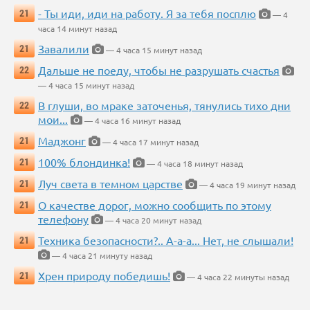
- Ты иди, иди на работу. Я за тебя посплю
21
— 4
часа 14 минут назад
Завалили
21
— 4 часа 15 минут назад
Дальше не поеду, чтобы не разрушать счастья
22
— 4 часа 15 минут назад
В глуши, во мраке заточенья, тянулись тихо дни
22
мои...
— 4 часа 16 минут назад
Маджонг
21
— 4 часа 17 минут назад
100% блондинка!
21
— 4 часа 18 минут назад
Луч света в темном царстве
21
— 4 часа 19 минут назад
О качестве дорог, можно сообщить по этому
21
телефону
— 4 часа 20 минут назад
Техника безопасности?.. А-а-а... Нет, не слышали!
21
— 4 часа 21 минуту назад
Хрен природу победишь!
21
— 4 часа 22 минуты назад