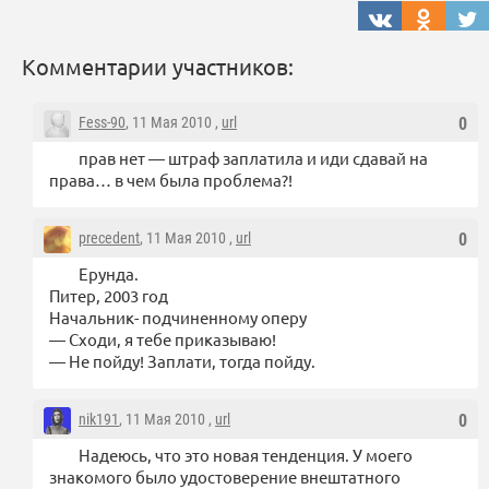
Комментарии участников:
Fess-90
, 11 Мая 2010 ,
url
0
прав нет — штраф заплатила и иди сдавай на
права… в чем была проблема?!
precedent
, 11 Мая 2010 ,
url
0
Ерунда.
Питер, 2003 год
Начальник- подчиненному оперу
— Сходи, я тебе приказываю!
— Не пойду! Заплати, тогда пойду.
nik191
, 11 Мая 2010 ,
url
0
Надеюсь, что это новая тенденция. У моего
знакомого было удостоверение внештатного