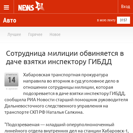
Вход
Авто
в мою ленту
3157
Лучшее
Горячее
Новое
Сотрудница милиции обвиняется в
даче взятки инспектору ГИБДД
Хабаровская транспортная прокуратура
отметили
14
направила во вторник в суд уголовное дело в
отношении сотрудницы милиции, которая
в архиве
подозревается в даче взятки инспектору ГИБДД,
сообщила РИА Новости старший помощник руководителя
Дальневосточного следственного управления на
транспорте СКП РФ Наталья Салкина.
"Подозреваемая — младший оперуполномоченный
линейного отдела внутренних дел на станции Хабаровск-1,