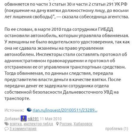
обвиняется по части 3 статьи 30 и части 2 статьи 291 УК РФ
(покушение на дачу взятки должностному лицу, до восьми
лет лишения свободы)", — сказала собеседница агентства.
По ее словам, в марте 2010 года сотрудники ГИБДД
остановили автомобиль, которым управляла обвиняемая.
У женщины не было водительского удостоверения, так как
она не сдавала экзамены на право управления
автомобилем. Инспекторы стали составлять протокол об
административном правонарушении и протокол об
отстранении ее от управления транспортным средством.
Тогда обвиняемая, по данным следствия, передала
представителю власти деньги в качестве взятки. После
передачи денег ее задержали сотрудники отдела
собственной безопасности Дальневосточного УВД на
транспорте.
Источник:
rian.ru/inquest/20100511/23289...
Добавил
nik191
11 Мая 2010
взятка
,
инспектор гибдд
Россия
,
Хабаровск
3 комментария
проблема (1)