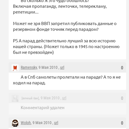
Во сколько ж это чудо обошлось?
Включая пропаганду, ленточки, телерекламу,
репетиции...
Может не зря ВВП запретил публиковать данные о
резервном фонде точняк перед парадом?
PS А парад действительно лучший за всю историю
нашей страны. (Может только в 1945 по настроению
был не превзойден)
Ramensky
, 9 Мая 2010 ,
url
0
А в Спб самолеты пролетали на параде? А то я не
ходил на парад.
, 9 Мая 2010 ,
url
0
[вечный бан]
Комментарий удален
Woloh
, 9 Мая 2010 ,
url
0