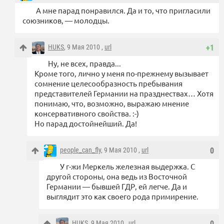
А мне парад понравился. Да и то, что пригласили
союзников, — молодцы.
HUKS
, 9 Мая 2010 ,
url
+1
Ну, не всех, правда...
Кроме того, лично у меня по-прежнему вызывает
сомнение целесообразность пребывания
представителей Германии на празднествах… Хотя
понимаю, что, возможно, выражаю мнение
консервативного свойства. :-)
Но парад достойнейший. Да!
people_can_fly
, 9 Мая 2010 ,
url
0
У г-жи Меркель железная выдержка. С
другой стороны, она ведь из Восточной
Германии — бывшей ГДР, ей легче. Да и
выглядит это как своего рода примирение.
HUKS
, 9 Мая 2010 ,
url
0