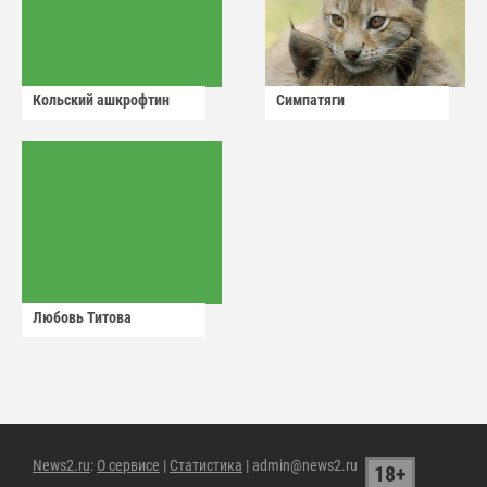
Кольский ашкрофтин
Симпатяги
Любовь Титова
News2.ru
:
О сервисе
|
Статистика
| admin@news2.ru
18+