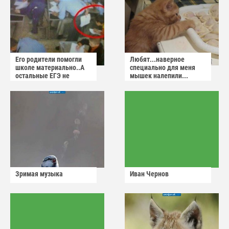
Его родители помогли
Любят...наверное
школе материально..А
специально для меня
остальные ЕГЭ не
мышек налепили...
сдадут
Зримая музыка
Иван Чернов