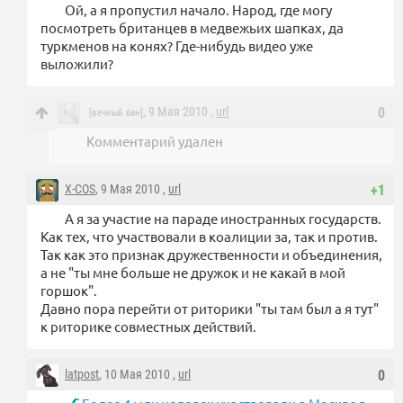
Ой, а я пропустил начало. Народ, где могу
посмотреть британцев в медвежьих шапках, да
туркменов на конях? Где-нибудь видео уже
выложили?
, 9 Мая 2010 ,
url
0
[вечный бан]
Комментарий удален
X-COS
, 9 Мая 2010 ,
url
+1
А я за участие на параде иностранных государств.
Как тех, что участвовали в коалиции за, так и против.
Так как это признак дружественности и объединения,
а не "ты мне больше не дружок и не какай в мой
горшок".
Давно пора перейти от риторики "ты там был а я тут"
к риторике совместных действий.
latpost
, 10 Мая 2010 ,
url
0