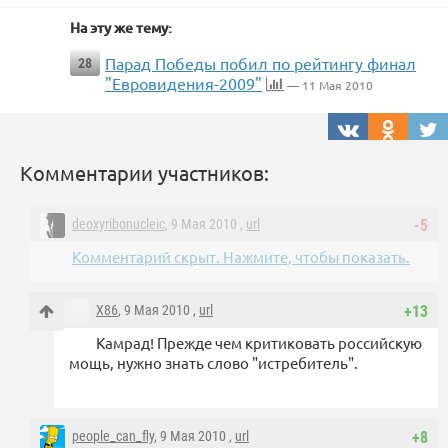
На эту же тему:
Парад Победы побил по рейтингу финал
28
"Евровидения-2009"
— 11 Мая 2010
Комментарии участников:
deoxyribonucleic
, 9 Мая 2010 ,
url
-5
Комментарий скрыт. Нажмите, чтобы показать.
X86
, 9 Мая 2010 ,
url
+13
Камрад! Прежде чем критиковать российскую
мощь, нужно знать слово "истребитель".
people_can_fly
, 9 Мая 2010 ,
url
+8