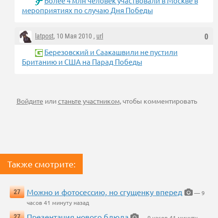
Более 4 млн человек участвовали в Москве в
мероприятиях по случаю Дня Победы
latpost
, 10 Мая 2010 ,
url
0
Березовский и Саакашвили не пустили
Британию и США на Парад Победы
Войдите
или
станьте участником
, чтобы комментировать
Также смотрите:
Можно и фотосессию, но сгущенку вперед
27
— 9
часов 41 минуту назад
Презентация нового блюда
27
— 9 часов 41 минуту