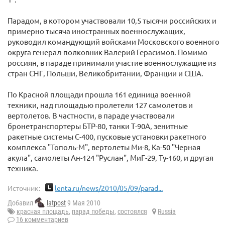
Парадом, в котором участвовали 10,5 тысячи российских и
примерно тысяча иностранных военнослужащих,
руководил командующий войсками Московского военного
округа генерал-полковник Валерий Герасимов. Помимо
россиян, в параде принимали участие военнослужащие из
стран СНГ, Польши, Великобритании, Франции и США.
По Красной площади прошла 161 единица военной
техники, над площадью пролетели 127 самолетов и
вертолетов. В частности, в параде участвовали
бронетранспортеры БТР-80, танки Т-90А, зенитные
ракетные системы С-400, пусковые установки ракетного
комплекса "Тополь-М", вертолеты Ми-8, Ка-50 "Черная
акула", самолеты Ан-124 "Руслан", МиГ-29, Ту-160, и другая
техника.
Источник:
lenta.ru/news/2010/05/09/parad...
Добавил
latpost
9 Мая 2010
красная площадь
,
парад победы
,
состоялся
Russia
16 комментариев