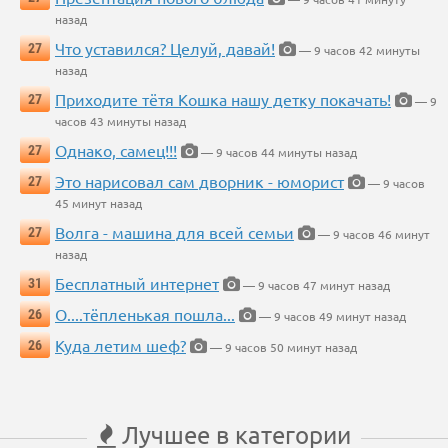
назад
Что уставился? Целуй, давай!
27
— 9 часов 42 минуты
назад
Приходите тётя Кошка нашу детку покачать!
27
— 9
часов 43 минуты назад
Однако, самец!!!
27
— 9 часов 44 минуты назад
Это нарисовал сам дворник - юморист
27
— 9 часов
45 минут назад
Волга - машина для всей семьи
27
— 9 часов 46 минут
назад
Бесплатный интернет
31
— 9 часов 47 минут назад
О....тёпленькая пошла...
26
— 9 часов 49 минут назад
Куда летим шеф?
26
— 9 часов 50 минут назад
Лучшее в категории