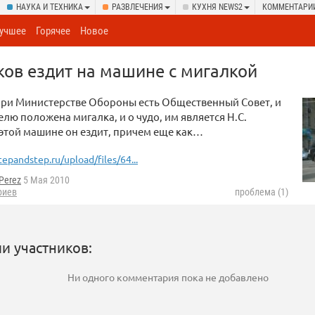
НАУКА И ТЕХНИКА
РАЗВЛЕЧЕНИЯ
КУХНЯ NEWS2
КОММЕНТАРИ
учшее
Горячее
Новое
ов ездит на машине с мигалкой
при Министерстве Обороны есть Oбщественный Cовет, и
елю положена мигалка, и о чудо, им является Н.С.
этой машине он ездит, причем еще как…
tepandstep.ru/upload/files/64...
Perez
5 Мая 2010
риев
проблема (1)
и участников:
Ни одного комментария пока не добавлено