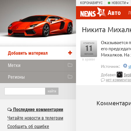
КОРОНАВИРУС
НОВОСТИ
Авто
Л
Никита Михалк
Оказывается 
отметили
11
его председат
Добавить материал
Михалков. На 
человек
в архиве
Метки
Источник:
s
Добавил
Svoi
Регионы
нет коммента
Комментари
Последние комментарии
Читайте новости в телеграм
Сообщить об ошибке