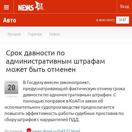
Вход
Авто
в мою ленту
3157
Лучшее
Горячее
Новое
Срок давности по
административным штрафам
может быть отменен
В Госдуму внесен законопроект,
отметили
20
предусматривающий фактическую отмену срока
давности по административным штрафам. С
в архиве
помощью поправок в КоАП и закон об
исполнительном судопроизводстве предполагается
повысить эффективность работы судебных приставов по
сбору штрафов с нарушителей ПДД.
Источник:
news.drom.ru/14125.html