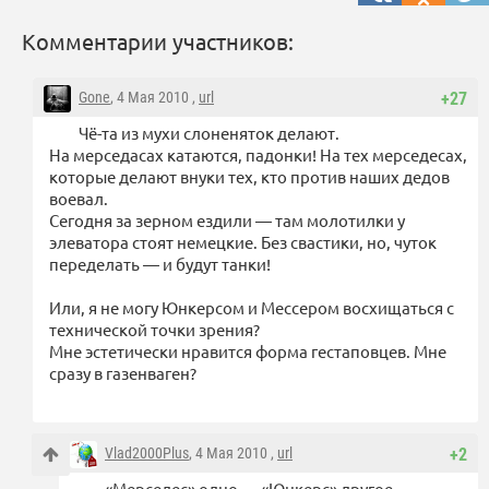
Комментарии участников:
Gone
, 4 Мая 2010 ,
url
+27
Чё-та из мухи слоненяток делают.
На мерседасах катаются, падонки! На тех мерседесах,
которые делают внуки тех, кто против наших дедов
воевал.
Сегодня за зерном ездили — там молотилки у
элеватора стоят немецкие. Без свастики, но, чуток
переделать — и будут танки!
Или, я не могу Юнкерсом и Мессером восхищаться с
технической точки зрения?
Мне эстетически нравится форма гестаповцев. Мне
сразу в газенваген?
Vlad2000Plus
, 4 Мая 2010 ,
url
+2
«Мерседес» одно — «Юнкерс» другое.