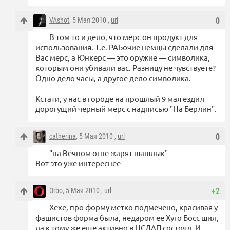
VAshot
, 5 Мая 2010 ,
url
0
В том то и дело, что мерс он продукт для
использования. Т.е. РАБочие немцы сделали для
Вас мерс, а Юнкерс — это оружие — символика,
которым они убивали вас. Разницу не чувствуете?
Одно дело часы, а другое дело символика.
Кстати, у нас в городе на прошлый 9 мая ездил
дорогущий черный мерс с надписью "На Берлин".
catherina
, 5 Мая 2010 ,
url
0
"на Вечном огне жарят шашлык"
Вот это уже интереснее
Orbo
, 5 Мая 2010 ,
url
+2
Хехе, про форму метко подмечено, красивая у
фашистов форма была, недаром ее Хуго Босс шил,
да к тому же еще активно в НСДАП состоял. И