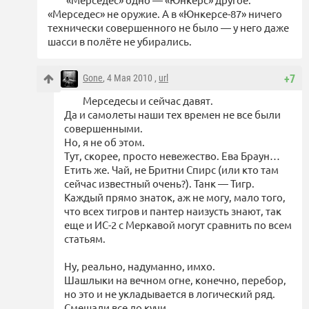
«Мерседес» не оружие. А в «Юнкерсе-87» ничего
технически совершенного не было — у него даже
шасси в полёте не убирались.
Gone
, 4 Мая 2010 ,
url
+7
Мерседесы и сейчас давят.
Да и самолеты наши тех времен не все были
совершенными.
Но, я не об этом.
Тут, скорее, просто невежество. Ева Браун…
Етить же. Чай, не Бритни Спирс (или кто там
сейчас известный очень?). Танк — Тигр.
Каждый прямо знаток, аж не могу, мало того,
что всех тигров и пантер наизусть знают, так
еще и ИС-2 с Меркавой могут сравнить по всем
статьям.
Ну, реально, надуманно, имхо.
Шашлыки на вечном огне, конечно, перебор,
но это и не укладывается в логический ряд.
Смешали все до кучи.