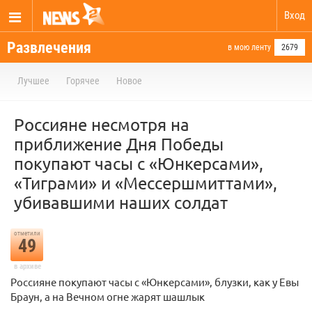
Вход
Развлечения
в мою ленту
2679
Лучшее
Горячее
Новое
Россияне несмотря на
приближение Дня Победы
покупают часы с «Юнкерсами»,
«Тиграми» и «Мессершмиттами»,
убивавшими наших солдат
отметили
49
в архиве
Россияне покупают часы с «Юнкерсами», блузки, как у Евы
Браун, а на Вечном огне жарят шашлык