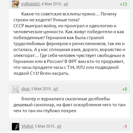
evilKabab2
, 4 Мая 2010 ,
url
+13
Какие-то советские всхлипы прямо… Почему
строем не ходите? Умные типа?
СССР выиграл войну, но проиграл и идеологию и
человеческие ценности. Как живут победители и как
побежденные? Германия как была страной
трудолюбивых фермеров и ремесленников, так ею и
осталась. А у нас сплошная азия, дороги, воровство и
электорат… Где себя человек чувствует свободным в
Германии или в России? В ФРГ вам кто-то предъявит,
что часы продаете часы с Т34, ИЛ2 или подводной
лодкой С13? Всем насрать.
chop
, 5 Мая 2010 ,
url
+8
блогер и журналюга сказочные долбоебы
дешевый самопиар, на факт оскорбления чего то там
чем то там им глубоко похрен
VAshot
, 5 Мая 2010 ,
url
-1