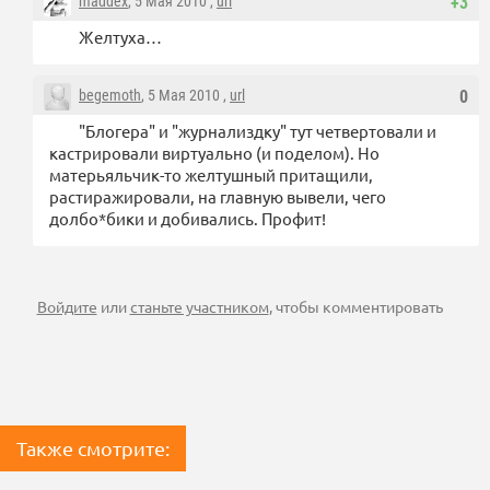
maddex
, 5 Мая 2010 ,
url
+3
Желтуха…
begemoth
, 5 Мая 2010 ,
url
0
"Блогера" и "журнализдку" тут четвертовали и
кастрировали виртуально (и поделом). Но
матерьяльчик-то желтушный притащили,
растиражировали, на главную вывели, чего
долбо*бики и добивались. Профит!
Войдите
или
станьте участником
, чтобы комментировать
Также смотрите: