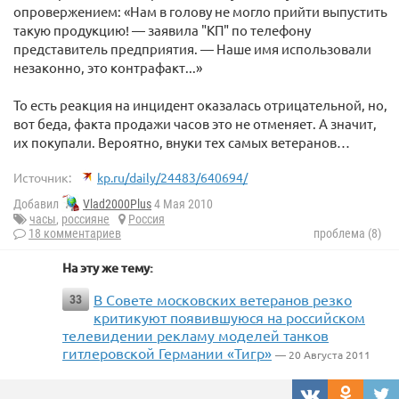
опровержением: «Нам в голову не могло прийти выпустить
такую продукцию! — заявила "КП" по телефону
представитель предприятия. — Наше имя использовали
незаконно, это контрафакт...»
То есть реакция на инцидент оказалась отрицательной, но,
вот беда, факта продажи часов это не отменяет. А значит,
их покупали. Вероятно, внуки тех самых ветеранов…
Источник:
kp.ru/daily/24483/640694/
Добавил
Vlad2000Plus
4 Мая 2010
часы
,
россияне
Россия
18 комментариев
проблема (8)
На эту же тему:
В Совете московских ветеранов резко
33
критикуют появившуюся на российском
телевидении рекламу моделей танков
гитлеровской Германии «Тигр»
— 20 Августа 2011