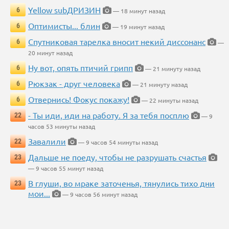
Yellow subДРИЗИН
6
— 18 минут назад
Оптимисты... блин
6
— 19 минут назад
Спутниковая тарелка вносит некий диссонанс
6
—
20 минут назад
Ну вот, опять птичий грипп
6
— 21 минуту назад
Рюкзак - друг человека
6
— 21 минуту назад
Отвернись! Фокус покажу!
6
— 22 минуты назад
- Ты иди, иди на работу. Я за тебя посплю
22
— 9
часов 53 минуты назад
Завалили
22
— 9 часов 54 минуты назад
Дальше не поеду, чтобы не разрушать счастья
23
— 9 часов 55 минут назад
В глуши, во мраке заточенья, тянулись тихо дни
23
мои...
— 9 часов 56 минут назад