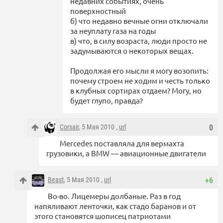
недавних событиях, очень
поверхностный
б) что недавно вечные огни отключали
за неуплату газа на годы
в) что, в силу возраста, люди просто не
задумываются о некоторых вещах.
Продолжая его мысли я могу возопить:
почему строем не ходим и честь только
в клубных сортирах отдаем? Могу, но
будет глупо, правда?
Corsair
, 5 Мая 2010 ,
url
0
Mercedes поставляла для вермахта
грузовики, а BMW — авиационные двигатели
Beast
, 5 Мая 2010 ,
url
+6
Во-во. Лицемеры долбаные. Раз в год
напяливают ленточки, как стадо баранов и от
этого становятся шописец патриотами