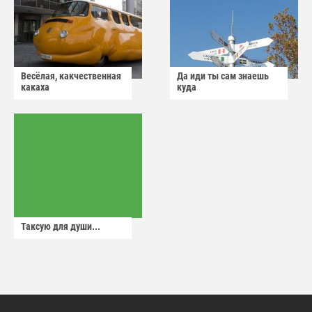
Весёлая, какчественная
Да иди ты сам знаешь
какаха
куда
Таксую для души...