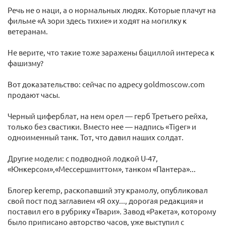
Речь не о наци, а о нормальных людях. Которые плачут на
фильме «А зори здесь тихие» и ходят на могилку к
ветеранам.
Не верите, что такие тоже заражены бациллой интереса к
фашизму?
Вот доказательство: сейчас по адресу goldmoscow.com
продают часы.
Черный циферблат, на нем орел — герб Третьего рейха,
только без свастики. Вместо нее — надпись «Тiger» и
одноименный танк. Тот, что давил наших солдат.
Другие модели: с подводной лодкой U-47,
«Юнкерсом»,«Мессершмиттом», танком «Пантера»...
Блогер keremp, раскопавший эту крамолу, опубликовал
свой пост под заглавием «Я оху..., дорогая редакция» и
поставил его в рубрику «Твари». Завод «Ракета», которому
было приписано авторство часов, уже выступил с