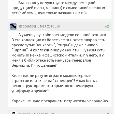
Вы разницу не чувствуете между немецкой
продукцией (часы, машины) и символикой военных
лет (эмблемы, культовые названия и т.п.)?
steppentiger
, 5 Мая 2010 ,
url
+2
А у меня друг собирает модели военной техники.
В его коллекции из более чем 100 экземпляров есть
пресловутые "юнкерсы", "тигры" и даже линкор
"Тирпиц". Я коллекционирую монеты — у меня есть
монеты III Рейха и фашистской Италии. И у него, и у
меня в библиотеке есть мемуары генералов
Вермахта. И что дальше?
Кто из вас ни разу не играл в компьютерные
стратегии или экшены "за немцев"? А как быть с
реконструкторами, которые носят немецкую
униформу и оружие?
Короче, не надо превращать патриотизм в паранойю.