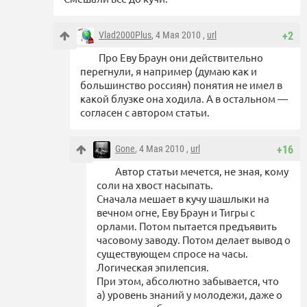
Vlad2000Plus
, 4 Мая 2010 ,
url
+2
Про Еву Браун они действительно
перегнули, я например (думаю как и
большинство россиян) понятия не имел в
какой блузке она ходила. А в остальном —
согласен с автором статьи.
Gone
, 4 Мая 2010 ,
url
+16
Автор статьи мечется, не зная, кому
соли на хвост насыпать.
Сначала мешает в кучу шашлыки на
вечном огне, Еву Браун и Тигры с
орлами. Потом пытается предъявить
часовому заводу. Потом делает вывод о
существующем спросе на часы.
Логическая эпилепсия.
При этом, абсолютно забывается, что
а) уровень знаний у молодежи, даже о