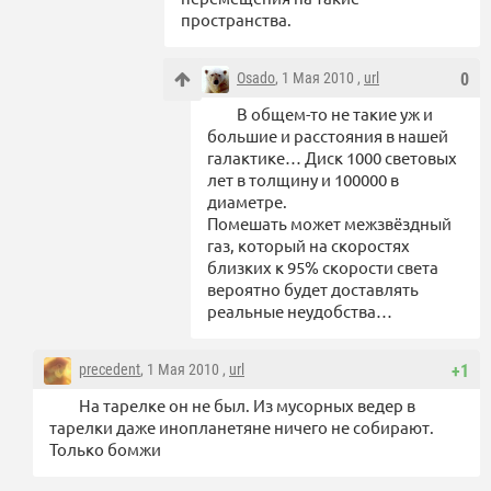
пространства.
Osado
, 1 Мая 2010 ,
url
0
В общем-то не такие уж и
большие и расстояния в нашей
галактике… Диск 1000 световых
лет в толщину и 100000 в
диаметре.
Помешать может межзвёздный
газ, который на скоростях
близких к 95% скорости света
вероятно будет доставлять
реальные неудобства…
precedent
, 1 Мая 2010 ,
url
+1
На тарелке он не был. Из мусорных ведер в
тарелки даже инопланетяне ничего не собирают.
Только бомжи