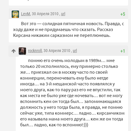
LevM
, 30 Апреля 2010 ,
url
+5
Вот это — солидная пятничная новость. Правда, с
ходу даже и не придумаешь что сказать. Рассказ
Кирсана никаким сарказмом не переплюнешь.
rocknroll
, 30 Апреля 2010 ,
url
+1
помню его очень молодым в 1989м… мне
только 20 исполнилось, ему примерно столько
же… приезжал он в москву часто по своей
коммерции, переночевать ему было негде
иногда… на 3-й мещанской часто появлялся у
моего друга, как-то пару раз его не впустили, так
как места не было уже где ночевать… вот не могу
вспомнить кем он тогда был… запоминающаяся
должность у него тогда была, я правда, не помню
сейчас уже, типа коммерс… ладно… кирсанчиком
его называла мама моего друга… кем же он тогда
был… ладно, как-то вспомню!:)))