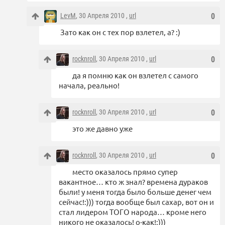
LevM
, 30 Апреля 2010 ,
url
0
Зато как он с тех пор взлетел, а? :)
rocknroll
, 30 Апреля 2010 ,
url
0
да я помню как он взлетел с самого
начала, реально!
rocknroll
, 30 Апреля 2010 ,
url
0
это же давно уже
rocknroll
, 30 Апреля 2010 ,
url
0
место оказалось прямо супер
вакантное… кто ж знал? времена дураков
были! у меня тогда было больше денег чем
сейчас!:))) тогда вообще был сахар, вот он и
стал лидером ТОГО народа… кроме него
никого не оказалось! о-как!:)))