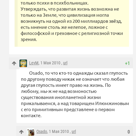
только психи в психбольницах.
Утверждать, что развитая жизнь возможна не
только на Земле, что цивилизация могла
возникнуть на одной из 200 миллиардов звёзд,
есть мнение столь же нелепое, ложное с
философской и греховное с религиозной точки
зрения.
LevM
, 1 Мая 2010 ,
url
+1
Osado, то что кто-то однажды сказал глупость
по другому поводу никак не означает что любая
другая глупость имеет право на жизнь. По
любому, мы-ж не над возмоностью
существования инопланетной жизни
прикалываемся, а над товарищем Илюмжиновым
с его примитивным представлене о первом
контакте.
Osado
, 1 Мая 2010 ,
url
0