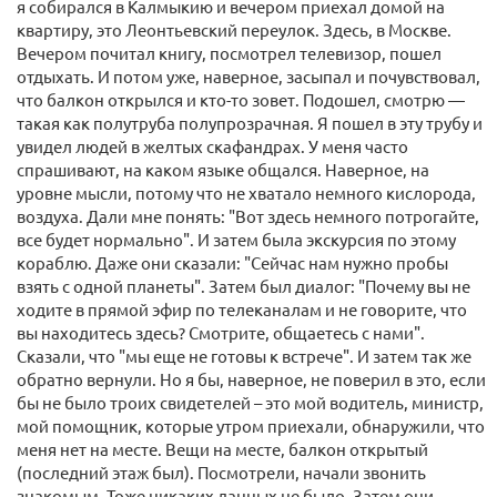
я собирался в Калмыкию и вечером приехал домой на
квартиру, это Леонтьевский переулок. Здесь, в Москве.
Вечером почитал книгу, посмотрел телевизор, пошел
отдыхать. И потом уже, наверное, засыпал и почувствовал,
что балкон открылся и кто-то зовет. Подошел, смотрю —
такая как полутруба полупрозрачная. Я пошел в эту трубу и
увидел людей в желтых скафандрах. У меня часто
спрашивают, на каком языке общался. Наверное, на
уровне мысли, потому что не хватало немного кислорода,
воздуха. Дали мне понять: "Вот здесь немного потрогайте,
все будет нормально". И затем была экскурсия по этому
кораблю. Даже они сказали: "Сейчас нам нужно пробы
взять с одной планеты". Затем был диалог: "Почему вы не
ходите в прямой эфир по телеканалам и не говорите, что
вы находитесь здесь? Смотрите, общаетесь с нами".
Сказали, что "мы еще не готовы к встрече". И затем так же
обратно вернули. Но я бы, наверное, не поверил в это, если
бы не было троих свидетелей – это мой водитель, министр,
мой помощник, которые утром приехали, обнаружили, что
меня нет на месте. Вещи на месте, балкон открытый
(последний этаж был). Посмотрели, начали звонить
знакомым. Тоже никаких данных не было. Затем они