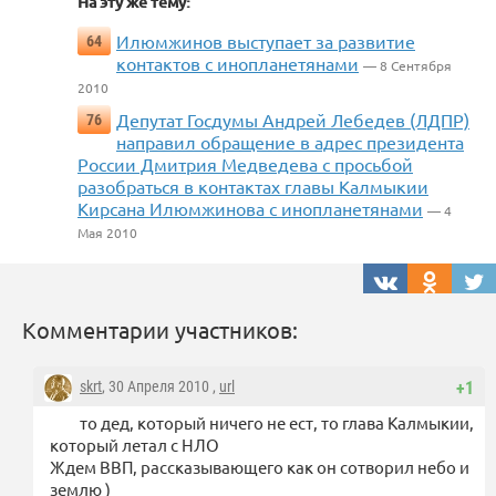
На эту же тему:
Илюмжинов выступает за развитие
64
контактов с инопланетянами
— 8 Сентября
2010
Депутат Госдумы Андрей Лебедев (ЛДПР)
76
направил обращение в адрес президента
России Дмитрия Медведева с просьбой
разобраться в контактах главы Калмыкии
Кирсана Илюмжинова с инопланетянами
— 4
Мая 2010
Комментарии участников:
skrt
, 30 Апреля 2010 ,
url
+1
то дед, который ничего не ест, то глава Калмыкии,
который летал с НЛО
Ждем ВВП, рассказывающего как он сотворил небо и
землю )