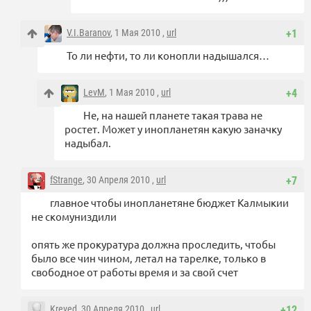
V.I.Baranov
, 1 Мая 2010 ,
url
+1
То ли нефти, то ли конопли надышался…
LevM
, 1 Мая 2010 ,
url
+4
Не, на нашей планете такая трава не
ростет. Может у инопланетян какую заначку
надыбал.
fStrange
, 30 Апреля 2010 ,
url
+7
главное чтобы инопланетяне бюджет Калмыкии
не скомуниздили
опять же прокуратура должна проследить, чтобы
было все чин чином, летал на тарелке, только в
свободное от работы время и за свой счет
Kreved
, 30 Апреля 2010 ,
url
+12