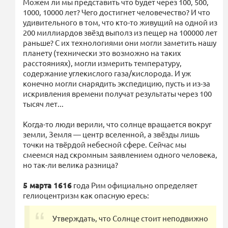
Можем ли мы представить что будет через 100, 500,
1000, 10000 лет? Чего достигнет человечество? И что
удивительного в том, что кто-то живущий на одной из
200 миллиардов звёзд выполз из пещер на 100000 лет
раньше? С их технологиями они могли заметить нашу
планету (технически это возможно на таких
расстояниях), могли измерить температуру,
содержание углекислого газа/кислорода. И уж
конечно могли снарядить экспедицию, пусть и из-за
искривления времени получат результаты через 100
тысяч лет...
Когда-то люди верили, что солнце вращается вокруг
земли, Земля — центр вселенной, а звёзды лишь
точки на твёрдой небесной сфере. Сейчас мы
смеемся над скромным заявлением одного человека,
но так-ли велика разница?
5 марта 1616
года Рим официально определяет
гелиоцентризм как опасную ересь:
Утверждать, что Солнце стоит неподвижно