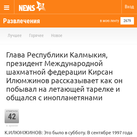
Вход
Развлечения
в мою ленту
2679
Лучшее
Горячее
Новое
Глава Республики Калмыкия,
президент Международной
шахматной федерации Кирсан
Илюмжинов рассказывает как он
побывал на летающей тарелке и
общался с инопланетянами
отметили
42
в архиве
К.ИЛЮМЖИНОВ: Это было в субботу. В сентябре 1997 года