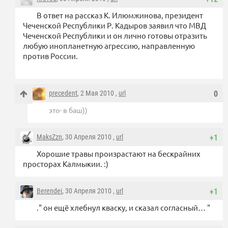
В ответ на рассказ К. Илюмжинова, президент
Чеченской Республики Р. Кадыров заявил что МВД
Чеченской Республики и он лично готовы отразить
любую инопланетную агрессию, направленную
против России.
precedent
, 2 Мая 2010 ,
url
0
это- в баш))
MaksZzn
, 30 Апреля 2010 ,
url
+1
Хорошие травы произрастают на бескрайних
просторах Калмыкии. :)
Berendei
, 30 Апреля 2010 ,
url
+1
." он ещё хлебнул кваску, и сказал согласный… "