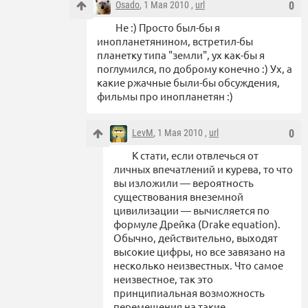
Osado
, 1 Мая 2010 ,
url
0
Не :) Просто был-бы я
инопланетянином, встретил-бы
планетку типа "земли", ух как-бы я
поглумился, по доброму конечно :) Ух, а
какие ржачные были-бы обсуждения,
фильмы про инопланетян :)
LevM
, 1 Мая 2010 ,
url
0
К стати, если отвлечься от
личных впечатлений и курева, то что
вы изложили — вероятность
существования внеземной
цивилизации — вычисляется по
формуле Дрейка (Drake equation).
Обычно, действительно, выходят
высокие цифры, но все завязано на
несколько неизвестных. Что самое
неизвестное, так это
принципиальная возможность
перемещения на такие