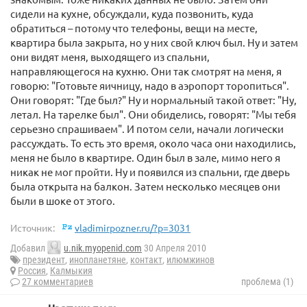
сидели на кухне, обсуждали, куда позвонить, куда
обратиться – потому что телефоны, вещи на месте,
квартира была закрыта, но у них свой ключ был. Ну и затем
они видят меня, выходящего из спальни,
направляющегося на кухню. Они так смотрят на меня, я
говорю: "Готовьте яичницу, надо в аэропорт торопиться".
Они говорят: "Где был?" Ну и нормальный такой ответ: "Ну,
летал. На тарелке был". Они обиделись, говорят: "Мы тебя
серьезно спрашиваем". И потом сели, начали логически
рассуждать. То есть это время, около часа они находились,
меня не было в квартире. Один был в зале, мимо него я
никак не мог пройти. Ну и появился из спальни, где дверь
была открыта на балкон. Затем несколько месяцев они
были в шоке от этого.
Источник:
vladimirpozner.ru/?p=3031
Добавил
u.nik.myopenid.com
30 Апреля 2010
президент
,
инопланетяне
,
контакт
,
илюмжинов
Россия
,
Калмыкия
27 комментариев
проблема (1)