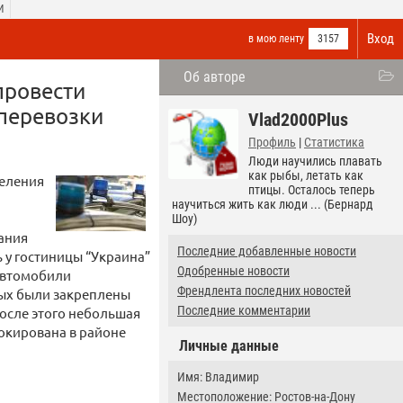
И
Вход
в мою ленту
3157
Об авторе
провести
перевозки
Vlad2000Plus
Профиль
|
Статистика
Люди научились плавать
как рыбы, летать как
деления
птицы. Осталось теперь
научиться жить как люди ... (Бернард
Шоу)
ания
Последние добавленные новости
 у гостиницы “Украина”
Одобренные новости
 автомобили
Френдлента последних новостей
рых были закреплены
Последние комментарии
После этого небольшая
локирована в районе
Личные данные
Имя: Владимир
Местоположение: Ростов-на-Дону