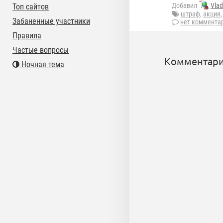
Добавил
Vla
Топ сайтов
штраф
,
акция
Забаненные участники
нет коммента
Правила
Частые вопросы
Комментари
Ночная тема