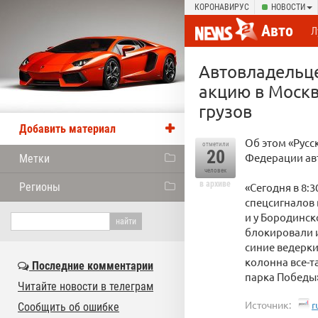
КОРОНАВИРУС
НОВОСТИ
Авто
Л
Автовладельце
акцию в Москв
грузов
Добавить материал
Об этом «Русс
отметили
20
Федерации авт
Метки
человек
в архиве
Регионы
«Сегодня в 8:
спецсигналов 
и у Бородинск
блокировали 
синие ведерки
колонна все-т
Последние комментарии
парка Победы»
Читайте новости в телеграм
Источник:
r
Сообщить об ошибке