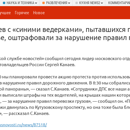
НАУКА И ТЕХНИКА
РАЗВЛЕЧЕНИЯ
КУХНЯ NEWS2
КОММЕНТАРИ
учшее
Горячее
Новое
в с «синими ведерками», пытавшихся 
е, оштрафовали за нарушение правил 
кой службе новостей» сообщил сегодня лидер московского от
овладельцев России Сергей Канаев.
30 мы планировали провести акцию протеста против использов
в нарушение правил дорожного движения. В 8:30 мы собрались
ой панорамы», — сказал С.Канаев. «Сотрудники ДПС все наши
и выписали штрафы на тех водителей, на крышах машин кото
, — за нарушение правил перевозки грузов», — сообщил он. «
аки двинулась по Кутузовскому проспекту, но она тоже была б
, — рассказал С.Канаев.
usnovosti.ru/news/87518/