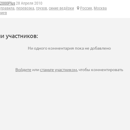
d2000Plus
28 Апреля 2010
,
правила
,
перевозка
,
грузов
,
синие ведёрки
Россия
,
Москва
риев
и участников:
Ни одного комментария пока не добавлено
Войдите
или
станьте участником
, чтобы комментировать