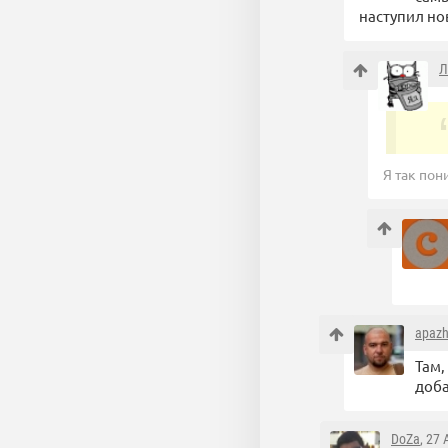
наступил нов
Л
Я так пон
apaz
Там,
доба
DoZa
, 27