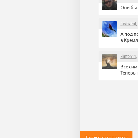
Они бы 
rusinvent
,
А под п
в Кремл
klinton11
,
Все сим
Теперь 
Также смотрите: