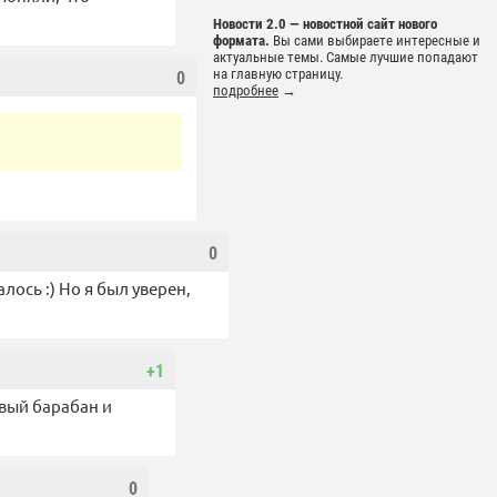
Новости 2.0 — новостной сайт нового
формата.
Вы сами выбираете интересные и
актуальные темы. Самые лучшие попадают
на главную страницу.
0
подробнее
→
0
лось :) Но я был уверен,
+1
овый барабан и
0