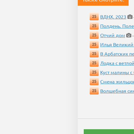
ВДНХ, 2023
25
Полдень. Пол
25
Отчий дом
25
—
Илья Великий
25
В Арбатских п
25
Лодка с ветло
25
Куст малины с
25
Смена жильцо
25
Волшебная си
25