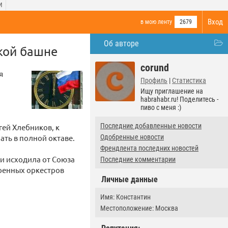
И
Вход
в мою ленту
2679
Об авторе
кой башне
corund
я
Профиль
|
Статистика
Ищу приглашение на
habrahabr.ru! Поделитесь -
пиво с меня :)
Последние добавленные новости
гей Хлебников, к
ать в полной октаве.
Одобренные новости
Френдлента последних новостей
и исходила от Союза
Последние комментарии
военных оркестров
Личные данные
Имя: Константин
Местоположение: Москва