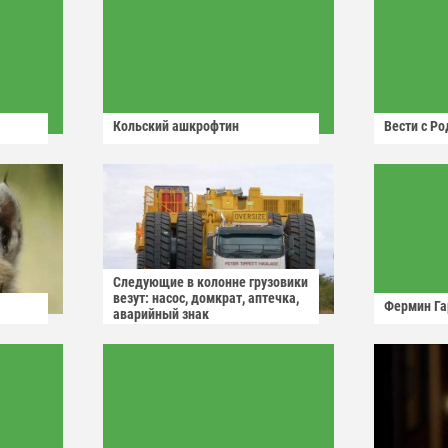
Кольский ашкрофтин
Вести с Р
Следующие в колонне грузовики
везут: насос, домкрат, аптечка,
Фермин Га
аварийный знак