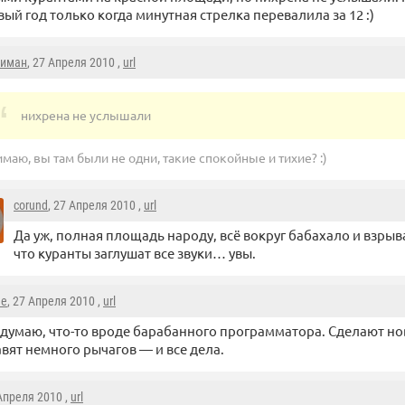
ый год только когда минутная стрелка перевалила за 12 :)
иман
, 27 Апреля 2010 ,
url
нихрена не услышали
имаю, вы там были не одни, такие спокойные и тихие? :)
corund
, 27 Апреля 2010 ,
url
Да уж, полная площадь народу, всё вокруг бабахало и взрыва
что куранты заглушат все звуки… увы.
he
, 27 Апреля 2010 ,
url
 думаю, что-то вроде барабанного программатора. Сделают н
вят немного рычагов — и все дела.
 Апреля 2010 ,
url