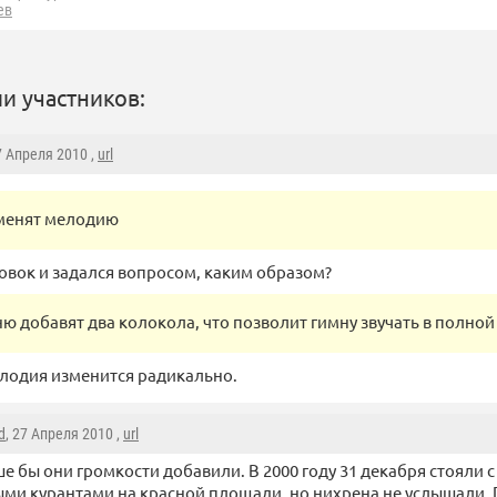
ев
и участников:
7 Апреля 2010 ,
url
менят мелодию
овок и задался вопросом, каким образом?
ю добавят два колокола, что позволит гимну звучать в полной
лодия изменится радикально.
d
, 27 Апреля 2010 ,
url
е бы они громкости добавили. В 2000 году 31 декабря стояли 
ми курантами на красной площади, но нихрена не услышали. 