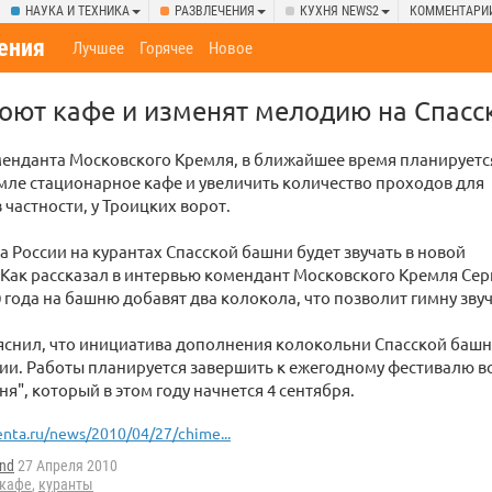
НАУКА И ТЕХНИКА
РАЗВЛЕЧЕНИЯ
КУХНЯ NEWS2
КОММЕНТАРИ
ения
Лучшее
Горячее
Новое
оют кафе и изменят мелодию на Спасс
менданта Московского Кремля, в ближайшее время планируетс
мле стационарное кафе и увеличить количество проходов для
 частности, у Троицких ворот.
 России на курантах Спасской башни будет звучать в новой
Как рассказал в интервью комендант Московского Кремля Сер
 года на башню добавят два колокола, что позволит гимну звуч
яснил, что инициатива дополнения колокольни Спасской башн
ии. Работы планируется завершить к ежегодному фестивалю 
я", который в этом году начнется 4 сентября.
enta.ru/news/2010/04/27/chime...
und
27 Апреля 2010
кафе
,
куранты