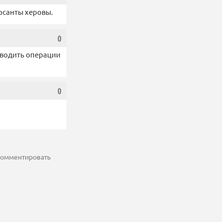
рсанты херовы.
0
оводить операции
0
 комментировать