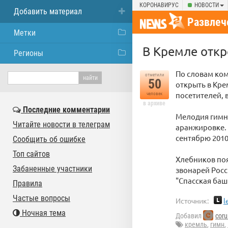
КОРОНАВИРУС
НОВОСТИ
Добавить материал
Развлеч
Метки
В Кремле откр
Регионы
По словам ко
отметили
50
открыть в Кре
посетителей, в
человек
в архиве
Последние комментарии
Мелодия гимна
Читайте новости в телеграм
аранжировке. 
сентябрю 2010
Сообщить об ошибке
Топ сайтов
Хлебников по
Забаненные участники
звонарей Росс
"Спасская башн
Правила
Частые вопросы
Источник:
l
Ночная тема
Добавил
cor
кремль
,
гимн
,