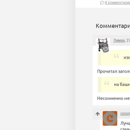
8 комментари
Комментари
Лиман
, 2
из
Прочитал загол
на башн
Несомненно ме
corun
Лучш
самы