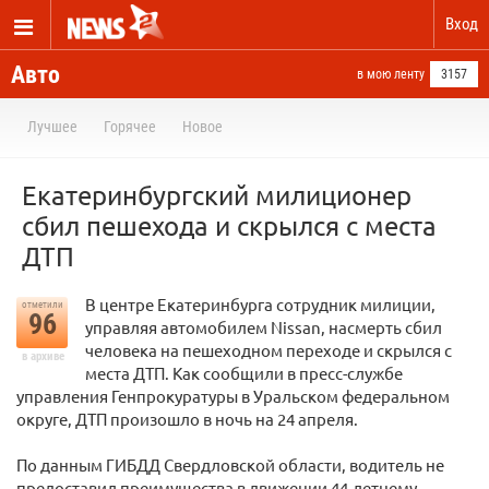
Вход
Авто
в мою ленту
3157
Лучшее
Горячее
Новое
Екатеринбургский милиционер
сбил пешехода и скрылся с места
ДТП
В центре Екатеринбурга сотрудник милиции,
отметили
96
управляя автомобилем Nissan, насмерть сбил
человека на пешеходном переходе и скрылся с
в архиве
места ДТП. Как сообщили в пресс-службе
управления Генпрокуратуры в Уральском федеральном
округе, ДТП произошло в ночь на 24 апреля.
По данным ГИБДД Свердловской области, водитель не
предоставил преимущества в движении 44-летнему