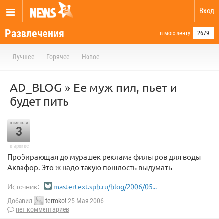
Вход
Развлечения
в мою ленту
2679
Лучшее
Горячее
Новое
AD_BLOG » Ее муж пил, пьет и
будет пить
отметили
3
в архиве
Пробирающая до мурашек реклама фильтров для воды
Аквафор. Это ж надо такую пошлость выдумать
Источник:
mastertext.spb.ru/blog/2006/05...
Добавил
terrokot
25 Мая 2006
нет комментариев