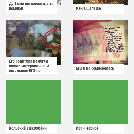
Да были же сосиски, я ж
помню!!
Рай в шалаше
Его родители помогли
школе материально..А
Мы и не сомневались
остальные ЕГЭ не
сдадут
Кольский ашкрофтин
Иван Чернов