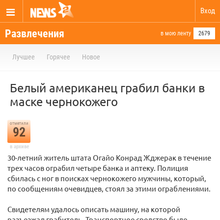
Вход
Развлечения
в мою ленту
2679
Лучшее
Горячее
Новое
Белый американец грабил банки в
маске чернокожего
отметили
92
в архиве
30-летний житель штата Огайо Конрад Жджерак в течение
трех часов ограбил четыре банка и аптеку. Полиция
сбилась с ног в поисках чернокожего мужчины, который,
по сообщениям очевидцев, стоял за этими ограблениями.
Свидетелям удалось описать машину, на которой
разъезжал грабитель. Транспортное средство было