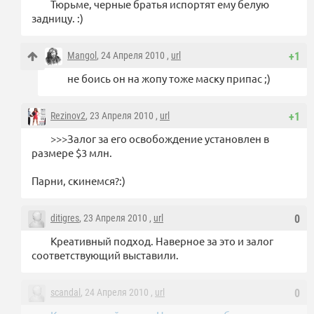
Тюрьме, черные братья испортят ему белую
задницу. :)
Mangol
, 24 Апреля 2010 ,
url
+1
не боись он на жопу тоже маску припас ;)
Rezinov2
, 23 Апреля 2010 ,
url
+1
>>>Залог за его освобождение установлен в
размере $3 млн.
Парни, скинемся?:)
ditigres
, 23 Апреля 2010 ,
url
0
Креативный подход. Наверное за это и залог
соответствующий выставили.
scandal
, 24 Апреля 2010 ,
url
0