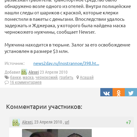
обнаружено возле одного из отелей. Внутри полицейские
нашли следы от шариков с краской, которые клерки
поместили в пакеты с деньгами. Впоследствии удалось
задержать и Жджерака, у которого была найдена маска
чернокожего мужчины, сообщает Newser.
Мужчина находится в тюрьме. Залог за его освобождение
установлен в размере $3 млн.
Источник:
news2day.ru/inostrannoe/398.ht...
Добавил
Alexei
23 Апреля 2010
банки
,
маска
,
чернокожий
,
грабить
Асашай
16 комментариев
Комментарии участников:
Alexei
, 23 Апреля 2010 ,
url
+7