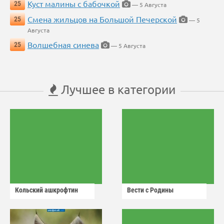
Куст малины с бабочкой
25
— 5 Августа
Смена жильцов на Большой Печерской
25
— 5
Августа
Волшебная синева
25
— 5 Августа
Лучшее в категории
Кольский ашкрофтин
Вести с Родины