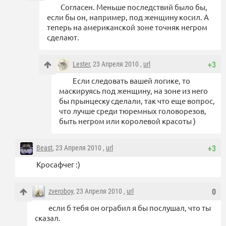
Согласен. Меньше последствий было бы,
если бы он, например, под женщину косил. А
теперь на американской зоне точняк негром
сделают.
Lester
, 23 Апреля 2010 ,
url
+3
Если следовать вашей логике, то
маскируясь под женщину, на зоне из него
бы прынцеску сделали, так что еще вопрос,
что лучше среди тюремных головорезов,
быть негром или королевой красоты )
Beast
, 23 Апреля 2010 ,
url
+3
Кросафчег :)
zveroboy
, 23 Апреля 2010 ,
url
0
если б тебя он ограбил я бы послушал, что ты
сказал.