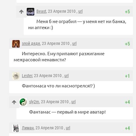
Beast
, 23 Апреля 2010 ,
url
+5
Меня б не ограбил — у меня нет ни банка,
ни аптеки :)
злой дядя
, 23 Апреля 2010 ,
url
+5
Интересно. Ему припаяют разжигание
межрасовой ненависти?
Lester
, 23 Апреля 2010 ,
url
+1
Фантомаса что ли насмотрелся!? )
sly2m
, 23 Апреля 2010 ,
url
+4
Фантамас — первый в мире аватар!
Лиман
, 23 Апреля 2010 ,
url
+4