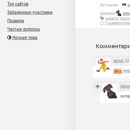
Топ сайтов
Источник:
a
Забаненные участники
Добавил
latp
защита
,
санкц
Правила
2 комментари
Частые вопросы
Ночная тема
Комментари
weron
, 2
уж
69
latpos
исп