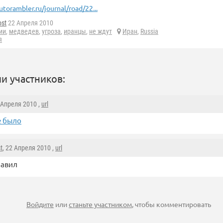
utorambler.ru/journal/road/22...
ost
22 Апреля 2010
ии
,
медведев
,
угроза
,
иранцы
,
не ждут
Иран
,
Russia
я
и участников:
2 Апреля 2010 ,
url
е было
t
, 22 Апреля 2010 ,
url
равил
Войдите
или
станьте участником
, чтобы комментировать