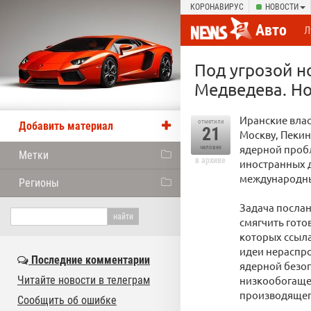
КОРОНАВИРУС
НОВОСТИ
Авто
Л
Под угрозой н
Медведева. Но
Иранские влас
отметили
Добавить материал
21
Москву, Пекин
ядерной пробл
человек
Метки
в архиве
иностранных д
международны
Регионы
Задача послан
смягчить гото
которых ссыла
идеи нераспр
Последние комментарии
ядерной безоп
Читайте новости в телеграм
низкообогащен
производящег
Сообщить об ошибке