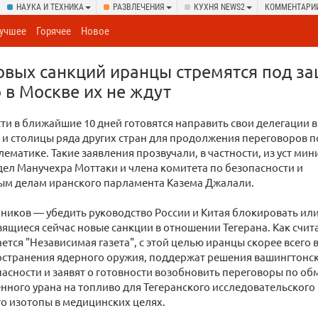
НАУКА И ТЕХНИКА
РАЗВЛЕЧЕНИЯ
КУХНЯ NEWS2
КОММЕНТАРИ
учшее
Горячее
Новое
овых санкций иранцы стремятся под з
 в Москве их не ждут
ти в ближайшие 10 дней готовятся направить свои делегации в
 и столицы ряда других стран для продолжения переговоров п
ематике. Такие заявления прозвучали, в частности, из уст мин
ел Манучехра Моттаки и члена комитета по безопасности и
м делам иранского парламента Казема Джалали.
ников — убедить руководство России и Китая блокировать ил
вящиеся сейчас новые санкции в отношении Тегерана. Как счит
ется "Независимая газета", с этой целью иранцы скорее всего 
остранения ядерного оружия, поддержат решения вашингтонск
асности и заявят о готовности возобновить переговоры по об
ного урана на топливо для Тегеранского исследовательского 
о изотопы в медицинских целях.