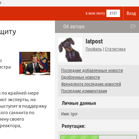
И
Вход
в мою ленту
3157
Об авторе
ащиту
latpost
Профиль
|
Статистика
о
истра
Последние добавленные новости
Одобренные новости
Френдлента последних новостей
Последние комментарии
и по крайней мере
ают эксперты, на
Личные данные
выступят в поддержку
ого саммита по
Имя: Igor
мену своего
реактора,
Репутация: