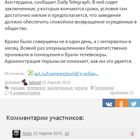
Амстердама, сообщает Daily Telegraph. В ней сидят
заключенные, у которых кончаются сроки, условия там
достаточно мягкие и предполагается, что заведение
должно обеспечить спокойное возвращение осужденных в
общество.
Кражи были совершены не в один день, а с интервалом в
месяц. Всякий раз злоумышленники беспрепятственно
проникали в помещения и брали телевизоры.
Администрация тюрьмы не понимает, как им это удается.
Источник:
gzt.ru/topnews/world/-v-gollan...
Добавил
latpost
22 Апреля 2010
тюрьма
,
телевизор
,
заключенные
,
украли
Голландия
8 комментариев
проблема (1)
Комментарии участников:
Gone
, 22 Апреля 2010 ,
url
-2