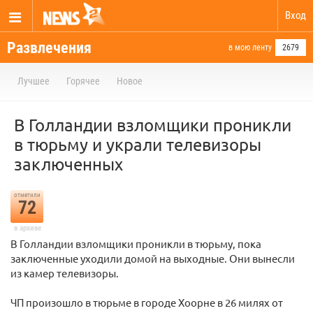
Вход
Развлечения
в мою ленту
2679
Лучшее
Горячее
Новое
В Голландии взломщики проникли
в тюрьму и украли телевизоры
заключенных
отметили
72
в архиве
В Голландии взломщики проникли в тюрьму, пока
заключенные уходили домой на выходные. Они вынесли
из камер телевизоры.
ЧП произошло в тюрьме в городе Хоорне в 26 милях от