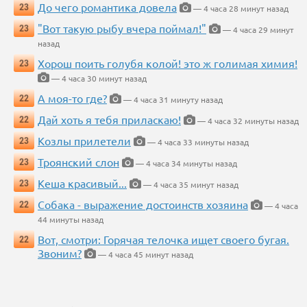
До чего романтика довела
23
— 4 часа 28 минут назад
"Вот такую рыбу вчера поймал!"
23
— 4 часа 29 минут
назад
Хорош поить голубя колой! это ж голимая химия!
23
— 4 часа 30 минут назад
А моя-то где?
22
— 4 часа 31 минуту назад
Дай хоть я тебя приласкаю!
22
— 4 часа 32 минуты назад
Козлы прилетели
23
— 4 часа 33 минуты назад
Троянский слон
23
— 4 часа 34 минуты назад
Кеша красивый...
23
— 4 часа 35 минут назад
Собака - выражение достоинств хозяина
22
— 4 часа
44 минуты назад
Вот, смотри: Горячая телочка ищет своего бугая.
22
Звоним?
— 4 часа 45 минут назад