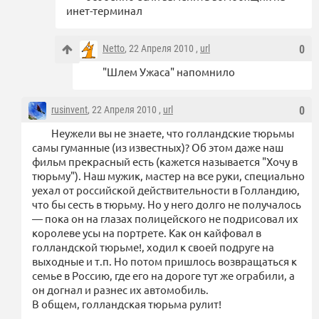
инет-терминал
Netto
, 22 Апреля 2010 ,
url
0
"Шлем Ужаса" напомнило
rusinvent
, 22 Апреля 2010 ,
url
0
Неужели вы не знаете, что голландские тюрьмы
самы гуманные (из известных)? Об этом даже наш
фильм прекрасный есть (кажется называется "Хочу в
тюрьму"). Наш мужик, мастер на все руки, специально
уехал от российской действительности в Голландию,
что бы сесть в тюрьму. Но у него долго не получалось
— пока он на глазах полицейского не подрисовал их
королеве усы на портрете. Как он кайфовал в
голландской тюрьме!, ходил к своей подруге на
выходные и т.п. Но потом пришлось возвращаться к
семье в Россию, где его на дороге тут же ограбили, а
он догнал и разнес их автомобиль.
В общем, голландская тюрьма рулит!