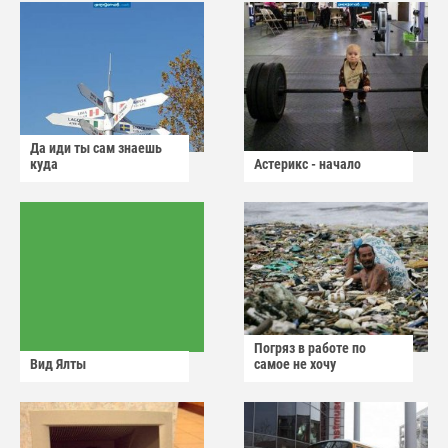
Да иди ты сам знаешь
куда
Астерикс - начало
Погряз в работе по
Вид Ялты
самое не хочу