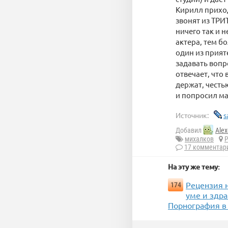
Кирилл приход
звонят из ТРИТ
ничего так и 
актера, тем б
один из прият
задавать вопр
отвечает, что
держат, честь
и попросил м
Источник:
s
Добавил
Alex
михалков
Р
17 комментар
На эту же тему:
Рецензия 
174
уме и здра
Порнография в