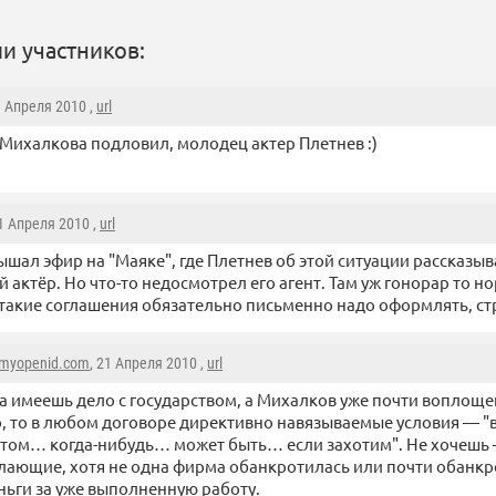
и участников:
1 Апреля 2010 ,
url
Михалкова подловил, молодец актер Плетнев :)
21 Апреля 2010 ,
url
лышал эфир на "Маяке", где Плетнев об этой ситуации рассказы
 актёр. Но что-то недосмотрел его агент. Там уж гонорар то 
 такие соглашения обязательно письменно надо оформлять, с
.myopenid.com
, 21 Апреля 2010 ,
url
а имеешь дело с государством, а Михалков уже почти воплоще
, то в любом договоре директивно навязываемые условия — "в
том… когда-нибудь… может быть… если захотим". Не хочешь 
лающие, хотя не одна фирма обанкротилась или почти обанкр
ньги за уже выполненную работу.