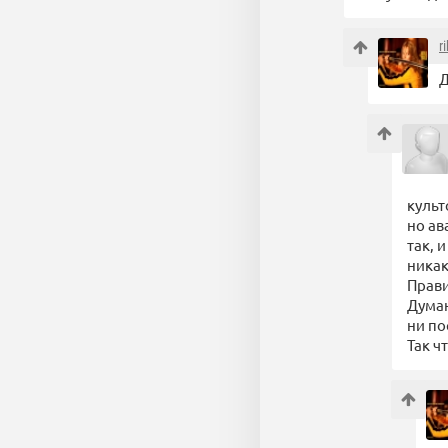
r
Д
культ
но ав
так, 
никак
Прави
Думаю
ни по
Так ч