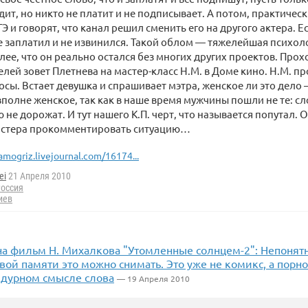
ит, но никто не платит и не подписывает. А потом, практическ
Э и говорят, что канал решил сменить его на другого актера. Е
не заплатил и не извинился. Такой облом — тяжелейшая психол
олее, что он реально остался без многих других проектов. Прох
елей зовет Плетнева на мастер-класс Н.М. в Доме кино. Н.М. п
осы. Встает девушка и спрашивает мэтра, женское ли это дело
 вполне женское, так как в наше время мужчины пошли не те: с
ю не дорожат. И тут нашего К.П. черт, что называется попутал.
астера прокомментировать ситуацию…
amogriz.livejournal.com/16174...
ei
21 Апреля 2010
оссия
иев
на фильм Н. Михалкова "Утомленные солнцем-2": Непонятн
вой памяти это можно снимать. Это уже не комикс, а порн
 дурном смысле слова
— 19 Апреля 2010