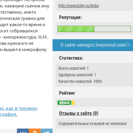
и, накануне съемок ему
http://news2day.ru/help/
стественно, никто
Репутация:
огическая травма для
одит какое-то время и
росит собравшихся
 — кинорежиссура. Н.М.
лова мужского не
О сайте samogriz.livejournal.com
 Он вышел к микрофону
Статистика:
Всего новостей: 1
Одобрено новостей: 1
Качество новостей: 100%
Рейтинг
о, как в трезвом
Отзывы о сайте (0)
ография.
Содержательных отзывов не написано