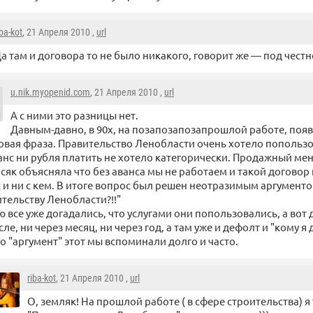
iba-kot
, 21 Апреля 2010 ,
url
а там и договора то не было никакого, говорит же — под честн
u.nik.myopenid.com
, 21 Апреля 2010 ,
url
А с ними это разницы нет.
Давным-давно, в 90х, на позапозапозапрошлой работе, появ
овая фраза. Правительство Ленобласти очень хотело попольз
анс ни рубля платить не хотело категорически. Продажный ме
и сяк объясняла что без аванса мы не работаем и такой договор
 и ни с кем. В итоге вопрос был решен неотразимым аргументом
тельству Ленобласти?!!"
 все уже догадались, что услугами они попользовались, а вот 
сле, ни через месяц, ни через год, а там уже и дефолт и "кому
то "аргумент" этот мы вспоминали долго и часто.
riba-kot
, 21 Апреля 2010 ,
url
О, земляк! На прошлой работе ( в сфере строительства) я