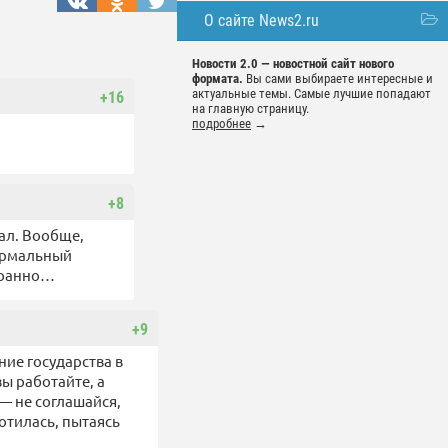
О сайте News2.ru
Новости 2.0 — новостной сайт нового
формата.
Вы сами выбираете интересные и
актуальные темы. Самые лучшие попадают
+16
на главную страницу.
подробнее
→
+8
вал. Вообще,
нормальный
транно…
+9
ние государства в
ы работайте, а
— не соглашайся,
отилась, пытаясь