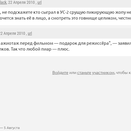
lack
, 22 Апреля 2010 ,
url
, не подскажете кто сыграл в УС-2 срущую пикирующую жопу н
очется знать её в лицо, а смотреть это говнище целиком, честно
 22 Апреля 2010 ,
url
ажиотаж перед фильмом — подарок для режиссёра", — заяви
ков. Так что любой пиар — плюс.
Войдите
или
станьте участником
, чтобы
— 5 Августа