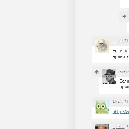
Lester
, 2
Если не
нравитс
zhent
Если
нрав
Alexei
, 2
http://w
apazhe
, 