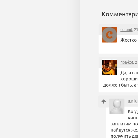
Комментари
corund
, 2
Жестко 
riba-kot
, 
Да, я с
хороший
должен быть, а
u.nik
Когд
кино
заплатим по
найдутся же
получить де