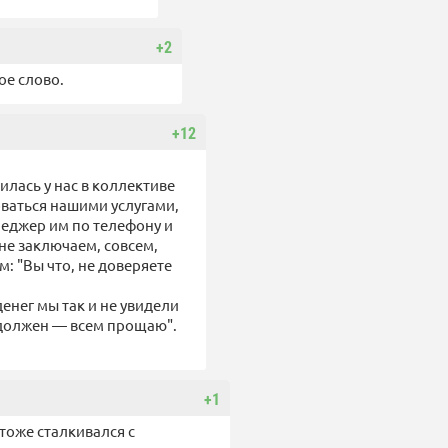
+2
ое слово.
+12
илась у нас в коллективе
оваться нашими услугами,
неджер им по телефону и
 не заключаем, совсем,
: "Вы что, не доверяете
денег мы так и не увидели
 я должен — всем прощаю".
+1
 тоже сталкивался с