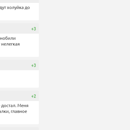
дут холуйка до
+3
 гнобили
 нелегкая
+3
+2
е достал. Меня
алки, главное