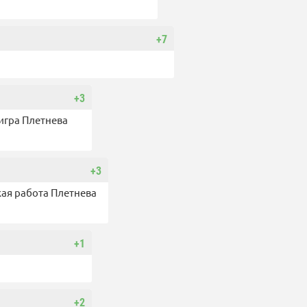
+7
+3
 игра Плетнева
+3
кая работа Плетнева
+1
+2