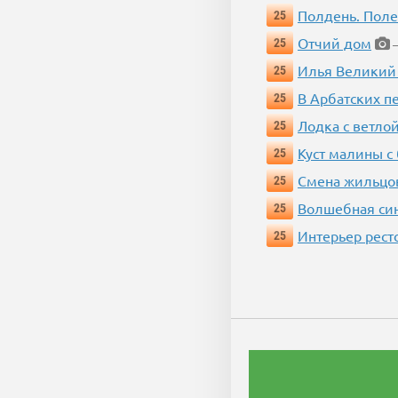
Полдень. Пол
25
Отчий дом
25
—
Илья Великий
25
В Арбатских п
25
Лодка с ветло
25
Куст малины с
25
Смена жильцо
25
Волшебная си
25
Интерьер рест
25