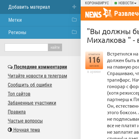
КОРОНАВИРУС
НОВОСТИ
Добавить материал
Развлеч
Метки
"Вы должны бы
Регионы
Михалкова " -
Встретился на
отметили
116
должен быть в
на главную ро
Последние комментарии
человек
в архиве
Спрашиваю, чт
Читайте новости в телеграм
трагифарс. На
Сообщить об ошибке
гонорар с фор
(хотя режиссе
Топ сайтов
партнерш к Пл
Забаненные участники
Он, естественн
Правила
этого боксом.
не подписываю
Частые вопросы
все не платят
Ночная тема
не заплатят ав
студии) и дает