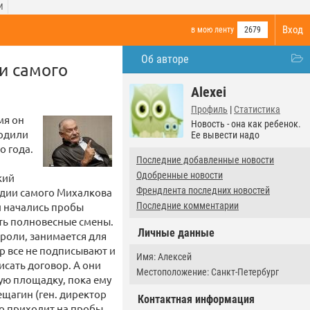
И
Вход
в мою ленту
2679
Об авторе
и самого
Alexei
Профиль
|
Статистика
мя он
Новость - она как ребенок.
ердили
Ее вывести надо
о года.
Последние добавленные новости
Одобренные новости
кий
Френдлента последних новостей
удии самого Михалкова
 и начались пробы
Последние комментарии
сть полновесные смены.
Личные данные
 роли, занимается для
р все не подписывают и
Имя: Алексей
исать договор. А они
Местоположение: Санкт-Петербург
ную площадку, пока ему
ещагин (ген. директор
Контактная информация
ько приходит на пробы.