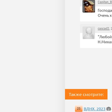
Capitan_B
Господа
Очень х
cascad2
,
"Любой 
Н.Михал
Также смотрите:
ВДНХ, 2023
25