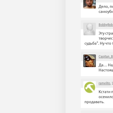
Дело, п
самоуби
BobbyRob
Эту стр
творчес
судьба". Ну что 
Capitan_B
Да… Над
Настоящ
ramelito
,
Кстати 
осенило
продавать.