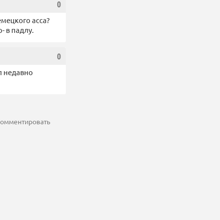
0
емецкого асса?
- в падлу.
0
л недавно
 комментировать