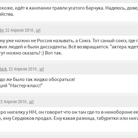
охоже, идёт к кампании травли усатого барчука. Надеюсь, дове
йства.
by
, 22 Апреля 2010 ,
url
ану уже можно не Россия называть, а Союз. Тот самый союз, где
ких людей и были диссиденты. Всё возвращается. "актера ждет
тут можно сказать? :) Вот так.
lack
, 22 Апреля 2010 ,
url
о же было так жидко обосраться!
ий "Мастер-класс!"
 22 Апреля 2010 ,
url
про мигалку у НМ, он говорит что он там где-то в минобороне е
, ему Сердюков продал. Ему какая разница, табуретки или миг