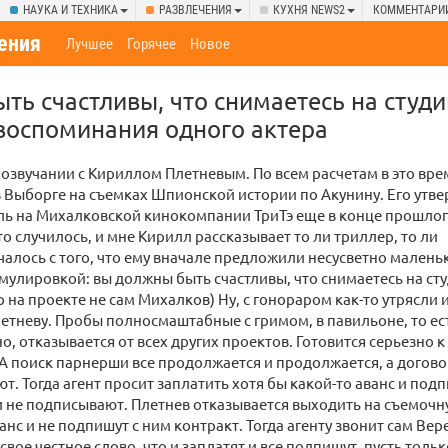
НАУКА И ТЕХНИКА
РАЗВЛЕЧЕНИЯ
КУХНЯ NEWS2
КОММЕНТАРИ
ения
Лучшее
Горячее
Новое
ть счастливы, что снимаетесь на студи
 воспоминания одного актера
 озвучании с Кириллом Плетневым. По всем расчетам в это вре
 Выборге на съемках Шпионской истории по Акунину. Его утв
ль на Михалковской кинокомпании ТриТэ еще в конце прошлог
о случилось, и мне Кирилл рассказывает то ли триллер, то ли
чалось с того, что ему вначале предложили несусветно малень
мулировкой: вы должны быть счастливы, что снимаетесь на ст
р на проекте не сам Михалков) Ну, с гонораром как-то утрясли
етневу. Пробы полносмаштабные с гримом, в павильоне, то е
о, отказывается от всех других проектов. Готовится серьезно к
 А поиск парнерши все продолжается и продолжается, а догово
т. Тогда агент просит заплатить хотя бы какой-то аванс и подп
 и не подписывают. Плетнев отказывается выходить на съемоч
анс и не подпишут с ним контракт. Тогда агенту звонит сам Вер
 свое честное слово, что и заплатят и все подпишут, пусть тол