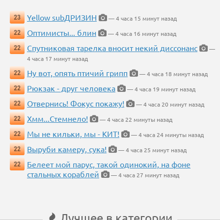
Yellow subДРИЗИН
23
— 4 часа 15 минут назад
Оптимисты... блин
22
— 4 часа 16 минут назад
Спутниковая тарелка вносит некий диссонанс
22
—
4 часа 17 минут назад
Ну вот, опять птичий грипп
22
— 4 часа 18 минут назад
Рюкзак - друг человека
22
— 4 часа 19 минут назад
Отвернись! Фокус покажу!
22
— 4 часа 20 минут назад
Хмм...Стемнело!
22
— 4 часа 22 минуты назад
Мы не кильки, мы - КИТ!
22
— 4 часа 24 минуты назад
Выруби камеру, сука!
22
— 4 часа 25 минут назад
Белеет мой парус, такой одинокий, на фоне
22
стальных кораблей
— 4 часа 27 минут назад
Лучшее в категории