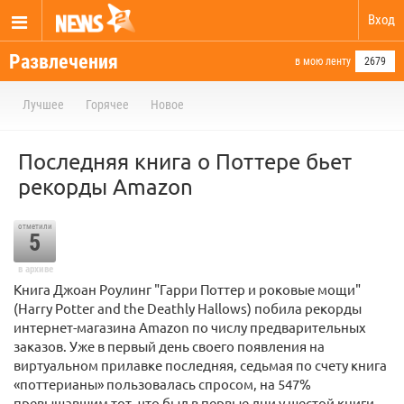
Вход
Развлечения
в мою ленту
2679
Лучшее
Горячее
Новое
Последняя книга о Поттере бьет
рекорды Amazon
отметили
5
в архиве
Книга Джоан Роулинг "Гарри Поттер и роковые мощи"
(Harry Potter and the Deathly Hallows) побила рекорды
интернет-магазина Amazon по числу предварительных
заказов. Уже в первый день своего появления на
виртуальном прилавке последняя, седьмая по счету книга
«поттерианы» пользовалась спросом, на 547%
превышавшим тот, что был в первые дни у шестой книги.