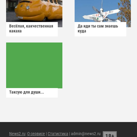
Весёлая, какчественная
Да иди ты сам знаешь
какаха
куда
Таксую для души...
News2.ru
:
О сервисе
|
Статистика
| admin@news2.ru
18+