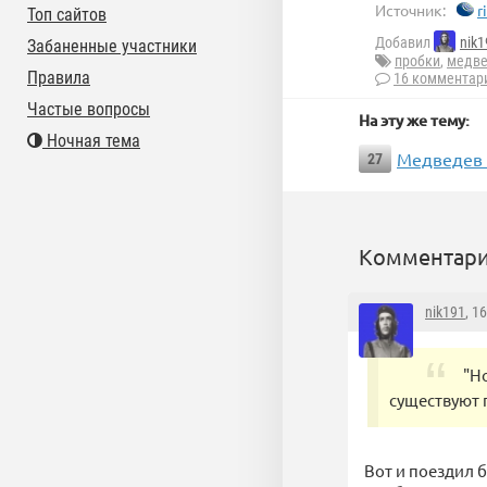
Источник:
r
Топ сайтов
Добавил
nik1
Забаненные участники
пробки
,
медв
Правила
16 комментар
Частые вопросы
На эту же тему:
Ночная тема
Медведев 
27
Комментари
nik191
, 1
"Н
существуют 
Вот и поездил 