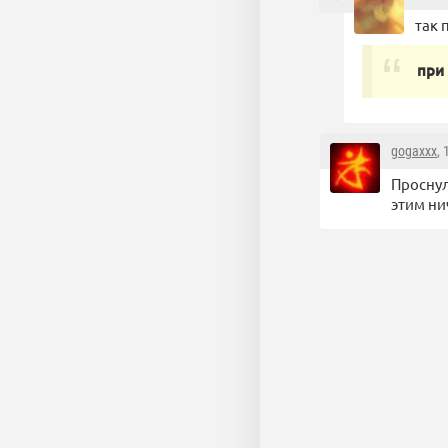
так 
при
gogaxxx
,
Проснул
этим ни