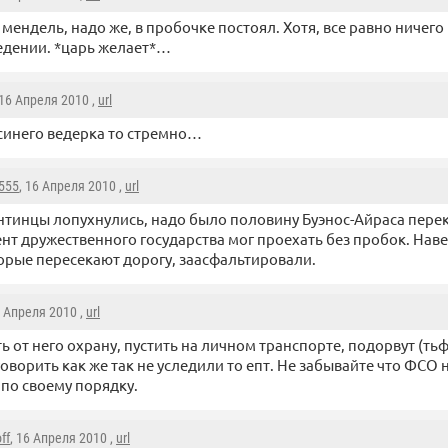
мендель, надо же, в пробочке постоял. Хотя, все равно ничего
едении. *царь желает*…
 16 Апреля 2010 ,
url
 синего ведерка то стремно…
555
, 16 Апреля 2010 ,
url
нтинцы лопухнулись, надо было половину Буэнос-Айраса пере
нт дружественного государства мог проехать без пробок. Наве
торые пересекают дорогу, заасфальтировали.
6 Апреля 2010 ,
url
ть от него охрану, пустить на личном транспорте, подорвут (тьф
говорить как же так не уследили то епт. Не забывайте что ФСО
 по своему порядку.
ff
, 16 Апреля 2010 ,
url