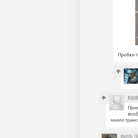
Пробки т
Kino
Прие
вооб
много транс
djamix
, 1