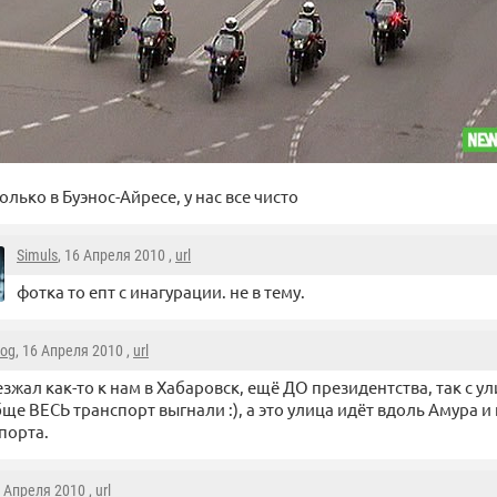
олько в Буэнос-Айресе, у нас все чисто
Simuls
, 16 Апреля 2010 ,
url
фотка то епт с инагурации. не в тему.
Bog
, 16 Апреля 2010 ,
url
зжал как-то к нам в Хабаровск, ещё ДО президентства, так с 
ще ВЕСЬ транспорт выгнали :), а это улица идёт вдоль Амура и
порта.
6 Апреля 2010 ,
url