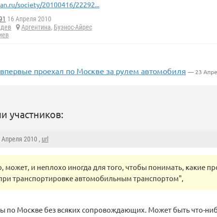
ian.ru/society/20100416/22292...
91
16 Апреля 2010
едев
Аргентина
,
Буэнос-Айрес
иев
впервые проехал по Москве за рулем автомобиля
— 23 Апре
и участников:
6 Апреля 2010 ,
url
о, может, и неплохо иногда для того, чтобы понимать, какие 
при транспортировке автомобильным транспортом",
бы по Москве без всяких сопровождающих. Может быть что-ниб