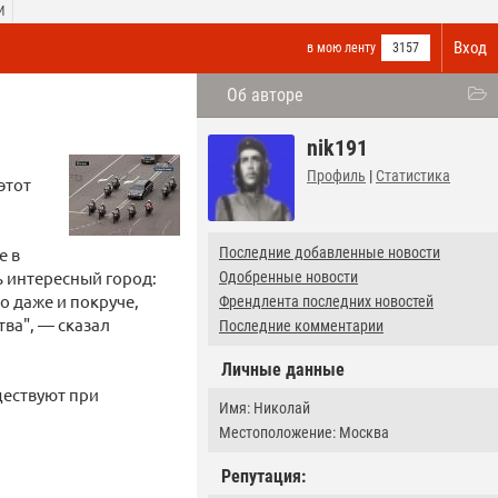
И
Вход
в мою ленту
3157
Об авторе
nik191
Профиль
|
Статистика
этот
е в
Последние добавленные новости
ь интересный город:
Одобренные новости
то даже и покруче,
Френдлента последних новостей
ва", — сказал
Последние комментарии
Личные данные
ществуют при
Имя: Николай
Местоположение: Москва
Репутация: