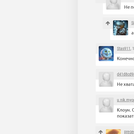
Не п
S
а
Stas911
, 
Конечно
d41d8cd9
Не хват
u.nik.myo
Клоун. 
показат
prece