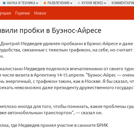
НАУКА И ТЕХНИКА
РАЗВЛЕЧЕНИЯ
КУХНЯ NEWS2
КОММЕНТАРИ
учшее
Горячее
Новое
вили пробки в Буэнос-Айресе
 Дмитрий Медведев удивлен пробками в Буэнос-Айресе и даже
еудобства, связанные с тяжелым трафиком, на себе, но считает 
м.
рналистами Медведев поделился впечатлениями от своего турн
м числе визита в Аргентину 14-15 апреля. "Буэнос-Айрес — очен
ь энергичный, с трафиком таким, как в Москве. Я бы сказал, ч
оехать невозможно даже президенту дружественного государст
 неплохо иногда для того, чтобы понимать, какие проблемы су
вке автомобильным транспортом", — сказал он.
илиа, где Медведев принял участие в саммите БРИК