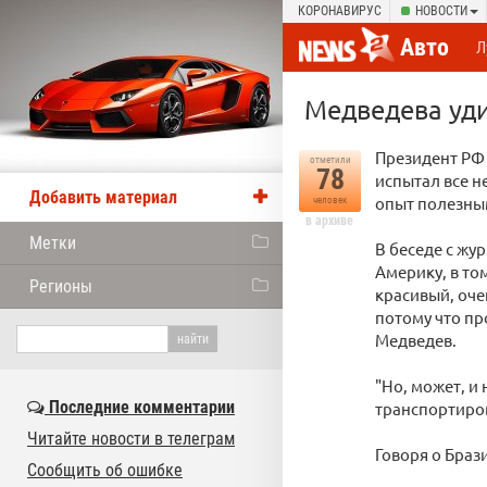
КОРОНАВИРУС
НОВОСТИ
Авто
Л
Медведева уди
Президент РФ
отметили
78
испытал все н
Добавить материал
опыт полезны
человек
в архиве
Метки
В беседе с жу
Америку, в то
Регионы
красивый, очен
потому что пр
Медведев.
"Но, может, и
Последние комментарии
транспортиро
Читайте новости в телеграм
Говоря о Браз
Сообщить об ошибке