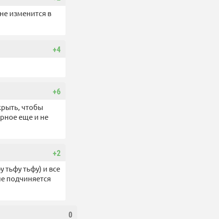
 не изменится в
+4
+6
крыть, чтобы
рное еще и не
+2
у тьфу тьфу) и все
 не подчиняется
0