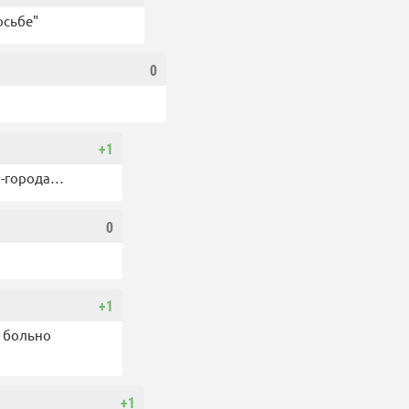
осьбе"
0
+1
ол-города…
0
+1
ж больно
+1