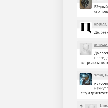
БЭдный 
его пов
blogman
,
Да, без
andrew55
Да арге
президе
все рельсы, ко
Simuls
, 1
ну убра
начнут 
ему и действует
Limeo