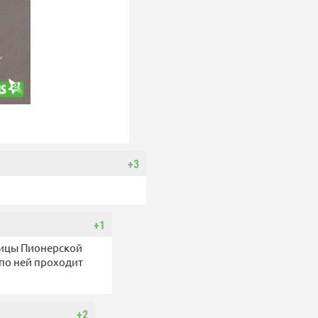
+3
+1
улицы Пионерской
 по ней проходит
+2