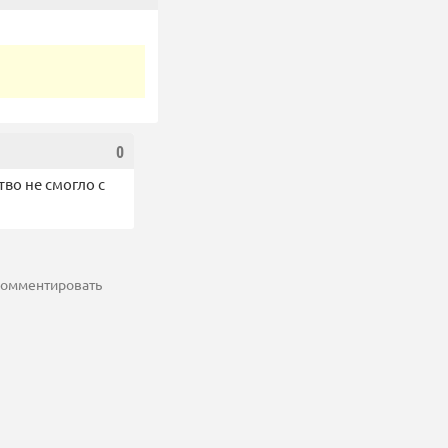
0
во не смогло с
 комментировать