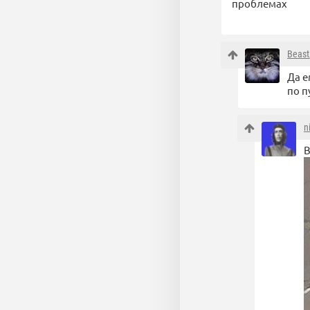
проблемах
Beast
Да е
по п
n
В