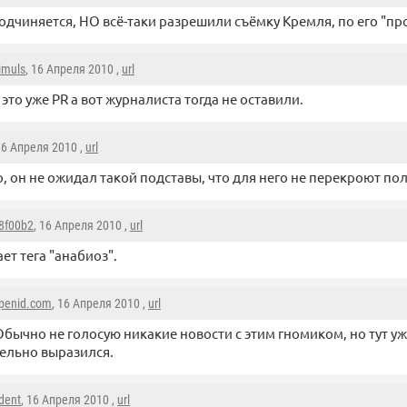
одчиняется, НО всё-таки разрешили съёмку Кремля, по его "пр
imuls
, 16 Апреля 2010 ,
url
 это уже PR а вот журналиста тогда не оставили.
16 Апреля 2010 ,
url
, он не ожидал такой подставы, что для него не перекроют п
8f00b2
, 16 Апреля 2010 ,
url
ает тега "анабиоз".
penid.com
, 16 Апреля 2010 ,
url
Обычно не голосую никакие новости с этим гномиком, но тут у
ельно выразился.
dent
, 16 Апреля 2010 ,
url