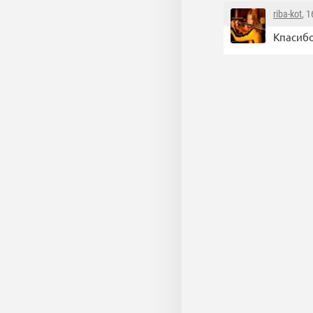
riba-kot
, 
Кпасибо