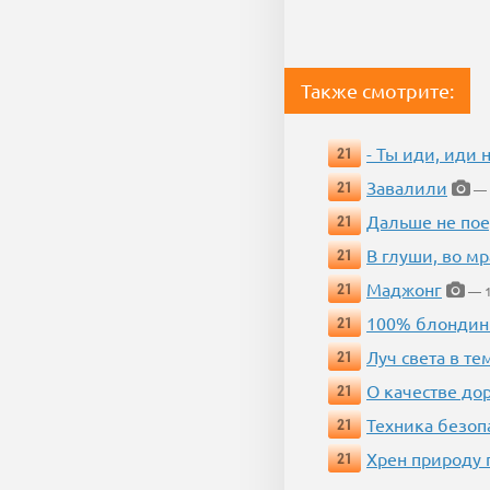
Также смотрите:
- Ты иди, иди 
21
Завалили
21
— 
Дальше не пое
21
В глуши, во мр
21
Маджонг
21
— 1
100% блондин
21
Луч света в те
21
О качестве до
21
Техника безопас
21
Хрен природу 
21