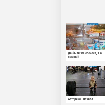
Да были же сосиски, я ж
помню!!
Астерикс - начало