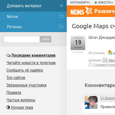
КОРОНАВИРУС
НОВОСТИ
Добавить материал
Развлеч
Метки
Google Maps с
Регионы
Штат Джорджи
отметили
19
человек
в архиве
Источник:
m
Последние комментарии
Добавил
blee
Читайте новости в телеграм
2 комментари
Сообщить об ошибке
Топ сайтов
Комментари
Забаненные участники
Правила
V.I.Baran
Частые вопросы
Правиль
Ночная тема