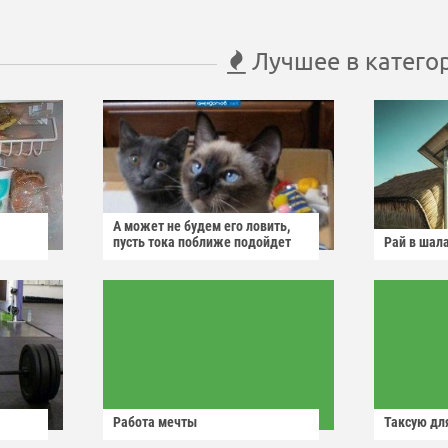
Лучшее в катего
А может не будем его ловить,
пусть тока поближе подойдет
Рай в шал
Работа мечты
Таксую для