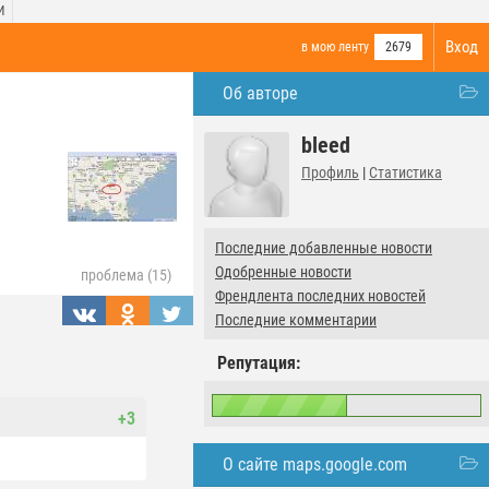
И
Вход
в мою ленту
2679
Об авторе
bleed
Профиль
|
Статистика
Последние добавленные новости
Одобренные новости
проблема (15)
Френдлента последних новостей
Последние комментарии
Репутация:
+3
О сайте maps.google.com