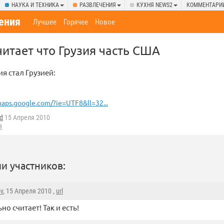
НАУКА И ТЕХНИКА
РАЗВЛЕЧЕНИЯ
КУХНЯ NEWS2
КОММЕНТАРИ
ения
Лучшее
Горячее
Новое
читает что Грузия часть США
я стал Грузией:
aps.google.com/?ie=UTF8&ll=32...
d
15 Апреля 2010
я
и участников:
ov
, 15 Апреля 2010 ,
url
но считает! Так и есть!