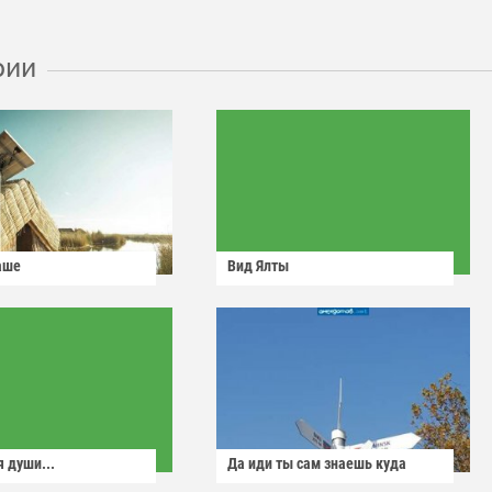
рии
аше
Вид Ялты
 души...
Да иди ты сам знаешь куда