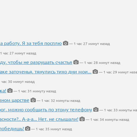
на работу. Я за тебя посплю
— 1 час 27 минут назад
1 час 27 минут назад
ду, чтобы не разрушать счастья
— 1 час 28 минут назад
аке заточенья, тянулись тихо дни мои...
— 1 час 29 минут наз
 час 30 минут назад
ка!
— 1 час 31 минуту назад
мном царстве
— 1 час 32 минуты назад
рог, можно сообщить по этому телефону
— 1 час 33 минуты н
ности?.. А-а-а... Нет, не слышали!
— 1 час 34 минуты назад
победишь!
— 1 час 35 минут назад