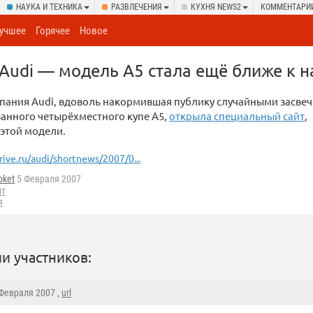
НАУКА И ТЕХНИКА
РАЗВЛЕЧЕНИЯ
КУХНЯ NEWS2
КОММЕНТАРИ
учшее
Горячее
Новое
 Audi — модель A5 стала ещё ближе к 
пания Audi, вдоволь накормившая публику случайными засве
анного четырёхместного купе A5,
открыла специальный сайт
,
этой модели.
rive.ru/audi/shortnews/2007/0...
oket
5 Февраля 2007
йт
я
и участников:
 Февраля 2007 ,
url