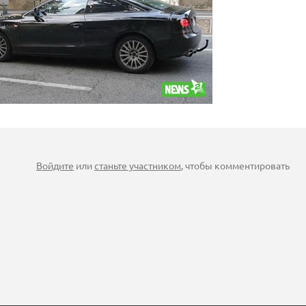
Войдите
или
станьте участником
, чтобы комментировать