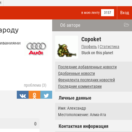
И
Вход
в мою ленту
3157
Об авторе
народу
Copoket
чиваниями
Профиль
|
Статистика
Stuck on this planet
Последние добавленные новости
Одобренные новости
Френдлента последних новостей
проблема (3)
Последние комментарии
Личные данные
Имя: Александр
Местоположение: Алма-Ата
0
Контактная информация