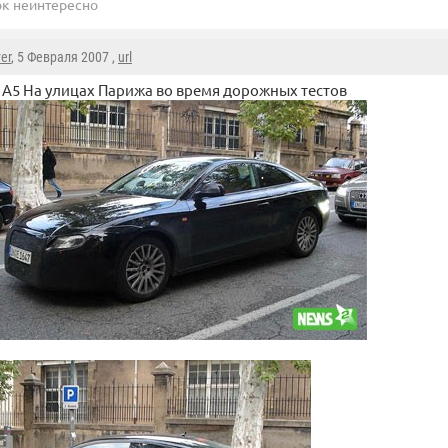
ок неинтересно
er
, 5 Февраля 2007 ,
url
 A5 На улицах Парижа во время дорожных тестов