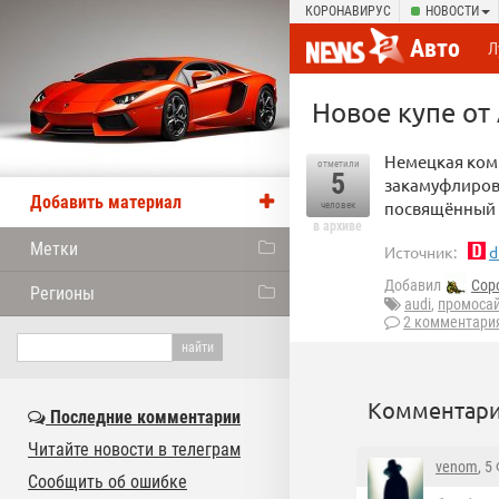
КОРОНАВИРУС
НОВОСТИ
Авто
Л
Новое купе от
Немецкая ком
отметили
5
закамуфлиров
Добавить материал
посвящённый 
человек
в архиве
Метки
Источник:
d
Добавил
Cop
Регионы
audi
,
промоса
2 комментари
Комментари
Последние комментарии
Читайте новости в телеграм
venom
, 5
Сообщить об ошибке