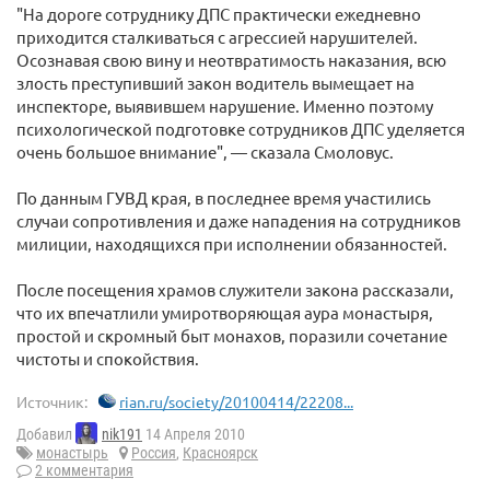
"На дороге сотруднику ДПС практически ежедневно
приходится сталкиваться с агрессией нарушителей.
Осознавая свою вину и неотвратимость наказания, всю
злость преступивший закон водитель вымещает на
инспекторе, выявившем нарушение. Именно поэтому
психологической подготовке сотрудников ДПС уделяется
очень большое внимание", — сказала Смоловус.
По данным ГУВД края, в последнее время участились
случаи сопротивления и даже нападения на сотрудников
милиции, находящихся при исполнении обязанностей.
После посещения храмов служители закона рассказали,
что их впечатлили умиротворяющая аура монастыря,
простой и скромный быт монахов, поразили сочетание
чистоты и спокойствия.
Источник:
rian.ru/society/20100414/22208...
Добавил
nik191
14 Апреля 2010
монастырь
Россия
,
Красноярск
2 комментария