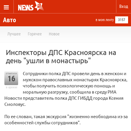
Вход
Авто
в мою ленту
3157
Лучшее
Горячее
Новое
Инспекторы ДПС Красноярска на
день "ушли в монастырь"
Сотрудники полка ДПС провели день в женском и
отметили
16
мужском православных монастырях Красноярска,
чтобы получить психологическую помощь и
в архиве
моральную разгрузку, сообщила в среду РИА
Новости представитель полка ДПС ГИБДД города Ксения
Смоловус.
По ее словам, такая экскурсия "жизненно необходима из-за
особенностей службы сотрудников".