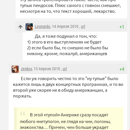
тупых пендосов. Плюс самого с говном смешают,
несмотря на то, что текст хороший, лекарство.
Leonardo
, 14 Апреля 2010 ,
url
+1
Да, я тоже подумал о том, что:
1) этого в его выступлениях не будет
2) если было бы, то смешно не было бы
никому, кроме, пожалуй, американцев
zenkov
, 13 Апреля 2010 ,
url
+4
Если уж говорить честно то это "ну тупые" было
кажется лишь в двух концертных программах, и то во
второй уже скорее не в обиду американцам, а
поржать.
В этой «тупой» Америке сразу посадят
любого «нетупого», не глядя на чин, погоны,
знакомства… Причем, чем больше украдет