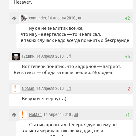
Незачет.
comander
, 14 Апреля 2010 ,
url
+2
ну он не аналитик все же.
что на уме вертелось — то и написал.
в таких случаях надо всегда помнить о бекграунде
Гудвин
, 14 Апреля 2010 ,
url
+5
Вот теперь понятно, что Задорнов — патриот.
Весь текст — обида за наши реалии. Молодец.
NoMan
, 14 Апреля 2010 ,
url
-2
Визу хочет вернуть :)
NoMan
, 14 Апреля 2010 ,
url
+1
Статью прочитал. Теперь я думаю ему не
только американскую визу дадут, но и