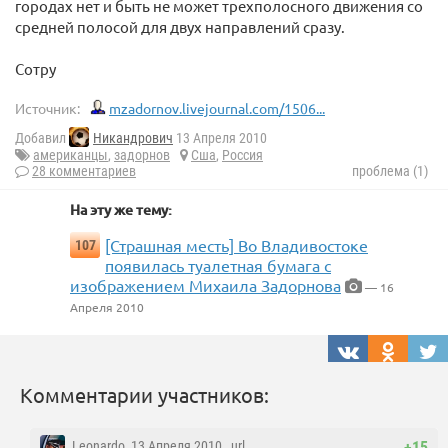
городах нет и быть не может трехполосного движения со
средней полосой для двух направлений сразу.
Сотру
Источник:
mzadornov.livejournal.com/1506...
Добавил
Никандрович
13 Апреля 2010
американцы
,
задорнов
Сша
,
Россия
28 комментариев
проблема (1)
На эту же тему:
[Страшная месть] Во Владивостоке
107
появилась туалетная бумага с
изображением Михаила Задорнова
— 16
Апреля 2010
Комментарии участников:
Leonardo
, 13 Апреля 2010 ,
url
+15