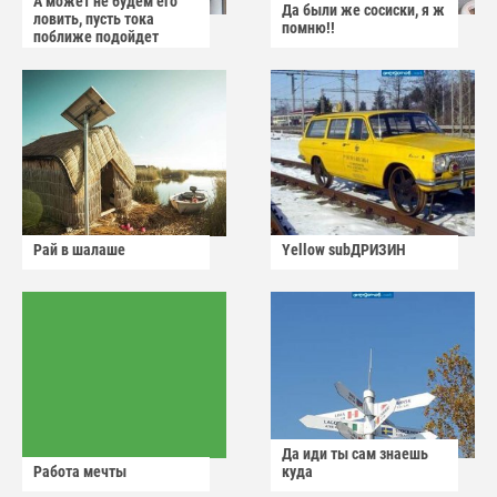
А может не будем его
Да были же сосиски, я ж
ловить, пусть тока
помню!!
поближе подойдет
Рай в шалаше
Yellow subДРИЗИН
Да иди ты сам знаешь
Работа мечты
куда