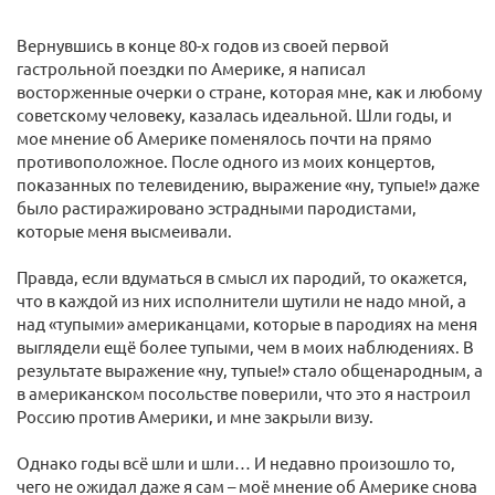
Вернувшись в конце 80-х годов из своей первой
гастрольной поездки по Америке, я написал
восторженные очерки о стране, которая мне, как и любому
советскому человеку, казалась идеальной. Шли годы, и
мое мнение об Америке поменялось почти на прямо
противоположное. После одного из моих концертов,
показанных по телевидению, выражение «ну, тупые!» даже
было растиражировано эстрадными пародистами,
которые меня высмеивали.
Правда, если вдуматься в смысл их пародий, то окажется,
что в каждой из них исполнители шутили не надо мной, а
над «тупыми» американцами, которые в пародиях на меня
выглядели ещё более тупыми, чем в моих наблюдениях. В
результате выражение «ну, тупые!» стало общенародным, а
в американском посольстве поверили, что это я настроил
Россию против Америки, и мне закрыли визу.
Однако годы всё шли и шли… И недавно произошло то,
чего не ожидал даже я сам – моё мнение об Америке снова