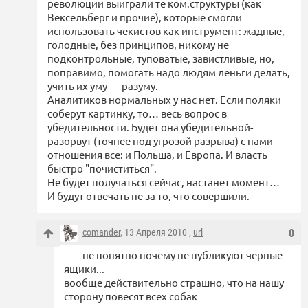
революции выиграли те ком.структуры (как
Вексельберг и прочие), которые смогли
использовать чекистов как инструмент: жадные,
голодные, без принципов, никому не
подконтрольные, туповатые, завистливые, но,
поправимо, помогать надо людям леньги делать,
учить их уму — разуму.
Аналитиков нормальных у нас нет. Если поляки
соберут картинку, то… весь вопрос в
убедительности. Будет она убедительной-
разорвут (точнее под угрозой разрыва) с нами
отношения все: и Польша, и Европа. И власть
быстро "почиститься".
Не будет получаться сейчас, настанет момент…
И будут отвечать не за то, что совершили.
comander
, 13 Апреля 2010 ,
url
0
не понятно почему не публикуют черные
ящики...
вообще действительно страшно, что на нашу
сторону повесят всех собак