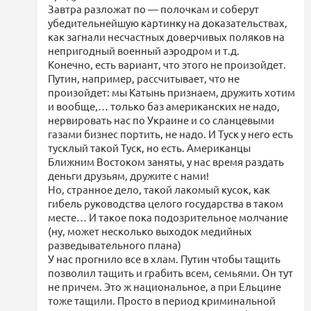
Завтра разложат по — полочкам и соберут
убедительнейшую картинку на доказательствах,
как загнали несчастных доверчивых поляков на
непригодный военный аэродром и т.д.
Конечно, есть вариант, что этого не произойдет.
Путин, например, рассчитывает, что не
произойдет: мы Катынь признаем, дружить хотим
и вообще,… только баз американских не надо,
нервировать нас по Украине и со сланцевыми
газами бизнес портить, не надо. И Туск у него есть
тусклый такой Туск, но есть. Американцы
Ближним Востоком заняты, у нас время раздать
деньги друзьям, дружите с нами!
Но, странное дело, такой лакомый кусок, как
гибель руководства целого государства в таком
месте… И такое пока подозрительное молчание
(ну, может несколько выходок медийных
разведывательного плана)
У нас прогнило все в хлам. Путин чтобы тащить
позволил тащить и грабить всем, семьями. Он тут
не причем. Это ж национальное, а при Ельцине
тоже тащили. Просто в период криминальной