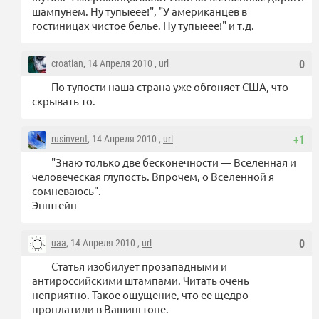
шампунем. Ну тупыеее!", "У американцев в
гостиницах чистое белье. Ну тупыеее!" и т.д.
croatian
, 14 Апреля 2010 ,
url
0
По тупости наша страна уже обгоняет США, что
скрывать то.
rusinvent
, 14 Апреля 2010 ,
url
+1
"Знаю только две бесконечности — Вселенная и
человеческая глупость. Впрочем, о Вселенной я
сомневаюсь".
Энштейн
uaa
, 14 Апреля 2010 ,
url
0
Статья изобилует прозападными и
антироссийскими штампами. Читать очень
неприятно. Такое ощущение, что ее щедро
проплатили в Вашингтоне.