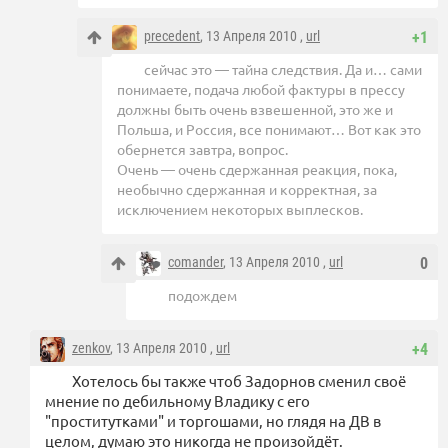
precedent
, 13 Апреля 2010 ,
url
+1
сейчас это — тайна следствия. Да и… сами
понимаете, подача любой фактуры в прессу
должны быть очень взвешенной, это же и
Польша, и Россия, все понимают… Вот как это
обернется завтра, вопрос.
Очень — очень сдержанная реакция, пока,
необычно сдержанная и корректная, за
исключением некоторых выплесков.
comander
, 13 Апреля 2010 ,
url
0
подождем
zenkov
, 13 Апреля 2010 ,
url
+4
Хотелось бы также чтоб Задорнов сменил своё
мнение по дебильному Владику с его
"проститутками" и торгошами, но глядя на ДВ в
целом, думаю это никогда не произойдёт.