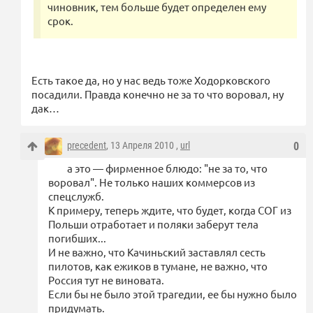
чиновник, тем больше будет определен ему
срок.
Есть такое да, но у нас ведь тоже Ходорковского
посадили. Правда конечно не за то что воровал, ну
дак…
precedent
, 13 Апреля 2010 ,
url
0
а это — фирменное блюдо: "не за то, что
воровал". Не только наших коммерсов из
спецслужб.
К примеру, теперь ждите, что будет, когда СОГ из
Польши отработает и поляки заберут тела
погибших...
И не важно, что Качиньский заставлял сесть
пилотов, как ежиков в тумане, не важно, что
Россия тут не виновата.
Если бы не было этой трагедии, ее бы нужно было
придумать.