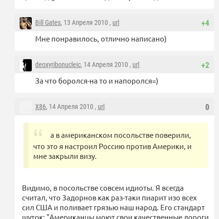
Bill Gates
, 13 Апреля 2010 ,
url
+4
Мне понравилось, отлично написано)
deoxyribonucleic
, 14 Апреля 2010 ,
url
+2
За что боролся-на то и напоролся=)
X86
, 14 Апреля 2010 ,
url
0
а в американском посольстве поверили,
что это я настроил Россию против Америки, и
мне закрыли визу.
Видимо, в посольстве совсем идиоты. Я всегда
считал, что Задорнов как раз-таки пиарит изо всех
сил США и поливает грязью наш народ. Его стандарт
шуток: "Американцы моют свои качественные дороги