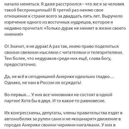
начало меняться. Я даже расстроился – что же я за человек
такой беспринципный? В третий раз меняю свое
отношение к стране всего за двадцать пять лет. Выручило
изречение одного из восточных мудрецов, которое я
недавно прочитал: «Только дурак не меняет в жизни своего
мнения!»
О! Значит, я не дурак! А раз так, имею право поделиться
своими свежими мыслями с читателями и телезрителями.
Тем более, что недураков среди них ещё, слава Богу,
предостаточно.
Да, не всё в сегодняшней Америке идеально гладко…
Однако, не нам в России их осуждать!
Во-первых… У них все чиновники не состоят в одной
партии! Хотя бы в двух. И то какое-то равновесие.
Их конгрессмены, депутаты, члены правительства ездят в
автомобилях за рулем сами и не «кошмарят» движение в
городах Америки своими чириями-мигалками. У них в