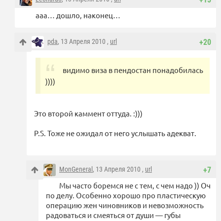
ааа… дошло, наконец…
pda
, 13 Апреля 2010 ,
url
+20
видимо виза в пендостан понадобилась
))))
Это второй каммент оттуда. :)))
P.S. Тоже не ожидал от него услышать адекват.
MonGeneral
, 13 Апреля 2010 ,
url
+7
Мы часто боремся не с тем, с чем надо )) Оч
по делу. Особенно хорошо про пластическую
операцию жен чиновников и невозможность
радоваться и смеяться от души — губы