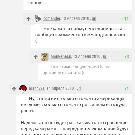
лопнут…
comander
, 13 Апреля 2010 ,
url
+11
мне кажется поймут его единицы… а
вообще от комментов в жж подташнивает :
(
MonGeneral
, 13 Апреля 2010 ,
url
+3
Тоже самое ощущение. Очень
противно их читать. ((
manny21
, 14 Апреля 2010 ,
url
+1
Ну, статья не столько о том, что американцы
не тупые, сколько о том, что россиянам есть куда
расти.
Надеюсь, он не будет рассказывать это сравнение
перед камерами — наврядли телекомпании будут
эту запись транслировать также часто, как про