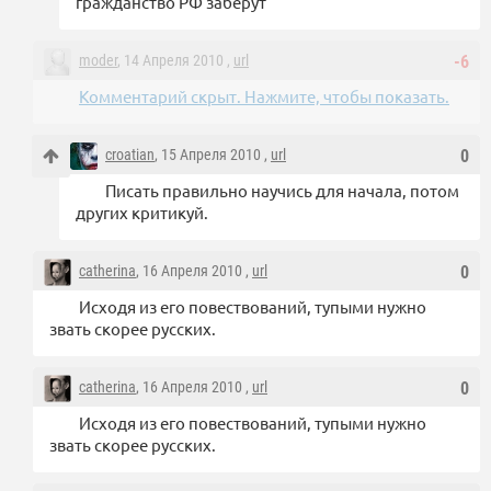
гражданство РФ заберут
moder
, 14 Апреля 2010 ,
url
-6
Комментарий скрыт. Нажмите, чтобы показать.
croatian
, 15 Апреля 2010 ,
url
0
Писать правильно научись для начала, потом
других критикуй.
catherina
, 16 Апреля 2010 ,
url
0
Исходя из его повествований, тупыми нужно
звать скорее русских.
catherina
, 16 Апреля 2010 ,
url
0
Исходя из его повествований, тупыми нужно
звать скорее русских.