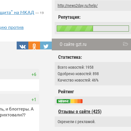
http://news2day.ru/help/
 щита" на МКАД
— 19
Репутация:
цию против
О сайте gzt.ru
Статистика:
Всего новостей: 1958
Одобрено новостей: 898
+6
Качество новостей: 46%
Рейтинг
+1
ь, и блоггеры. А
Отзывы о сайте (425)
трихтовали??
Охренели с рекламой.