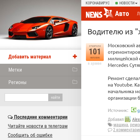
КОРОНАВИРУС
НОВОСТИ
Авто
Л
Водителю из "
Московский ав
отметили
101
отремонтиров
Добавить материал
милицейской 
человек
в архиве
Mercedes Сутя
Метки
Ремонт сделал
Регионы
на Youtube. К
начальника мо
организации б
Источник:
g
Последние комментарии
Добавил
Alex
машина
,
ремо
Читайте новости в телеграм
2 комментари
Сообщить об ошибке