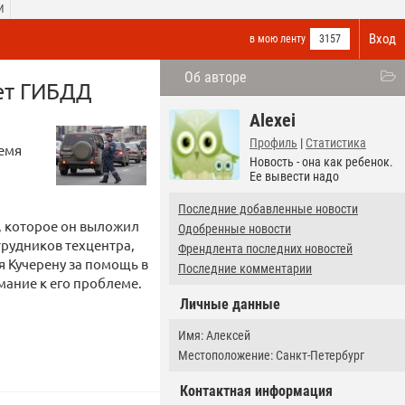
И
Вход
в мою ленту
3157
Об авторе
чет ГИБДД
Alexei
Профиль
|
Статистика
ремя
Новость - она как ребенок.
Ее вывести надо
Последние добавленные новости
, которое он выложил
Одобренные новости
трудников техцентра,
Френдлента последних новостей
я Кучерену за помощь в
Последние комментарии
мание к его проблеме.
Личные данные
Имя: Алексей
Местоположение: Санкт-Петербург
Контактная информация