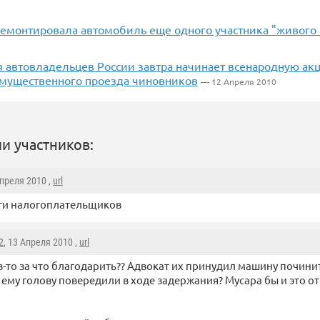
емонтировала автомобиль еще одного участника "живого
 автовладельцев России завтра начинает всенародную ак
мущественного проезда чиновников
— 12 Апреля 2010
и участников:
Апреля 2010 ,
url
ги налогоплательщиков
2
, 13 Апреля 2010 ,
url
-то за что благодарить?? Адвокат их принудил машину починит
 ему голову повередили в ходе задержания? Мусара бы и это о