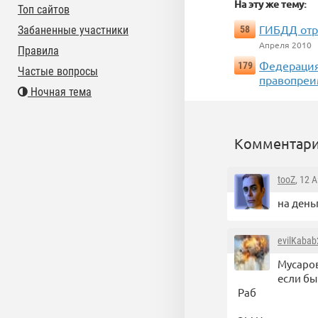
На эту же тему:
Топ сайтов
ГИБДД отр
Забаненные участники
58
Апреля 2010
Правила
Федерация
179
Частые вопросы
правопреи
Ночная тема
Комментари
tooZ
, 12 
на день
evilKabab
Мусаров
если бы
Раб