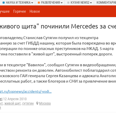
НАУКА И ТЕХНИКА
РАЗВЛЕЧЕНИЯ
КУХНЯ NEWS2
КОММЕНТАРИ
учшее
Горячее
Новое
живого щита" починили Mercedes за с
товладелец Станислав Сутягин получил из техцентра
анную за счет ГИБДД машину, которая была повреждена во в
операции по поимке опасных преступников на МКАД. 5 марта
гина поставили в "живой щит", выстроенный поперек дороги.
и в техцентре "Вавилон", сообщил Сутягин в видеообращении
ачеством ремонта он доволен. Автомобилист поблагодарил со
сковского ГАИ генерала Сергея Казанцева и адвоката Анатоли
есплатных работ, а также блогеров и СМИ за привлечение вни
zt.ru/topnews/accidents/-vodi...
ei
12 Апреля 2010
нт
,
живой щит
,
сутягин
Москва
я