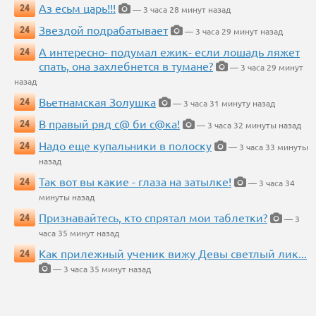
Аз есьм царь!!!
24
— 3 часа 28 минут назад
Звездой подрабатывает
24
— 3 часа 29 минут назад
А интересно- подумал ежик- если лошадь ляжет
24
спать, она захлебнется в тумане?
— 3 часа 29 минут
назад
Вьетнамская Золушка
24
— 3 часа 31 минуту назад
В правый ряд с@ би с@ка!
24
— 3 часа 32 минуты назад
Надо еще купальники в полоску
24
— 3 часа 33 минуты
назад
Так вот вы какие - глаза на затылке!
24
— 3 часа 34
минуты назад
Признавайтесь, кто спрятал мои таблетки?
24
— 3
часа 35 минут назад
Как прилежный ученик вижу Девы светлый лик...
24
— 3 часа 35 минут назад