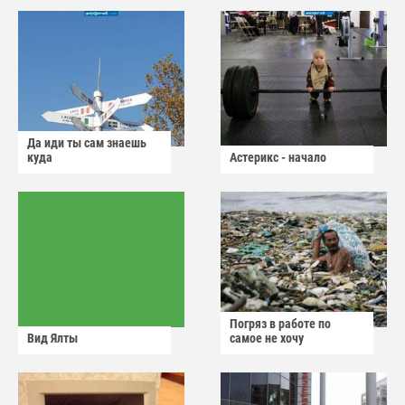
Да иди ты сам знаешь
куда
Астерикс - начало
Погряз в работе по
Вид Ялты
самое не хочу