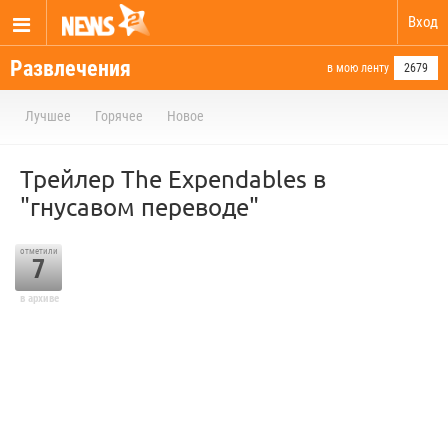
Вход
Развлечения
в мою ленту
2679
Лучшее
Горячее
Новое
Трейлер The Expendables в
"гнусавом переводе"
отметили
7
в архиве