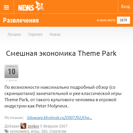
Вход
Развлечения
в мою ленту
2679
Лучшее
Горячее
Новое
Смешная экономика Theme Park
отметили
10
в архиве
По возможности максимально подробный обзор (со
скриншотами) замечательной и уже классической игры
Theme Park, от такого культового человека в игровой
индустрии как Peter Molyneux.
Источник:
3doware.kholmsk.ru/2007/02/the...
Добавил
zenkov
5 Февраля 2007
экономика
,
игры
,
3do
,
стратегии