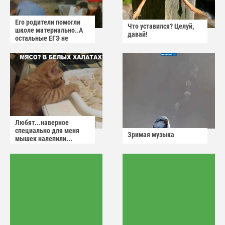
Его родители помогли
Что уставился? Целуй,
школе материально..А
давай!
остальные ЕГЭ не
сдадут
Любят...наверное
специально для меня
Зримая музыка
мышек налепили...