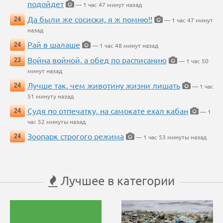
подойдет
— 1 час 47 минут назад
Да были же сосиски, я ж помню!!
24
— 1 час 47 минут
назад
Рай в шалаше
24
— 1 час 48 минут назад
Война войной, а обед по расписанию
23
— 1 час 50
минут назад
Лучше так, чем животину жизни лишать
24
— 1 час
51 минуту назад
Судя по отпечатку, на самокате ехал кабан
24
— 1
час 52 минуты назад
Зоопарк строгого режима
24
— 1 час 53 минуты назад
Лучшее в категории