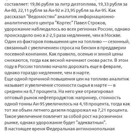
составляет: 19,86 рубля за литр дизтоплива, 19,33 рубля за
Аи-80, 22,11 рубля за Аи-92 и 23,95 рубля за Аи-95. Как
рассказал "Ведомостям" аналитик информационно-
аналитического центра "Кортес" Павел Строков,
удорожание наблюдалось во всех регионах России, однако
происходило оно в 2-2,5 раза медленнее, чем в Москве.
Один из факторов повышения цен на топливо — сезонный,
связанный с увеличением спроса на бензин в преддверии
посевной компании. Как правило, осенью и зимой цены
снижаются, тогда как весной начинают снова расти. В этом
году в России топливо начало дорожать еще в феврале,
однако гораздо медленнее, чем в марте.
Еще одной причиной повышения цен на топливо аналитик
называет и увеличение стоимости сырья в марте — в
среднем на 8,7 процента. На него уже отреагировал
оптовый рынок нефтепродуктов: например, стоимость
одной тонны Аи-95 увеличилось на 4,18 процента, тогда как
тот же объем летнего дизеля подорожал на 7,21 процента.
Такое увеличение повлечет за собой рост на розничном
рынке, однако удорожание будет "адекватным".
В настоящее время Федеральная антимонопольная