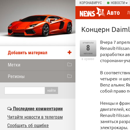
КОРОНАВИРУС
НОВОСТИ
Авто
Л
Концерн Daimle
Вчера 7 апрел
отметили
8
Renault-Nissa
Добавить материал
разработки а
человек
в архиве
сторонами-уча
Метки
В соответстви
Регионы
четырех- и ше
Benz альянс R
собой право 
Немцы и фран
Последние комментарии
двигателей, к
Renault-Nissa
Читайте новости в телеграм
заняться раз
Сообщить об ошибке
электрокары.