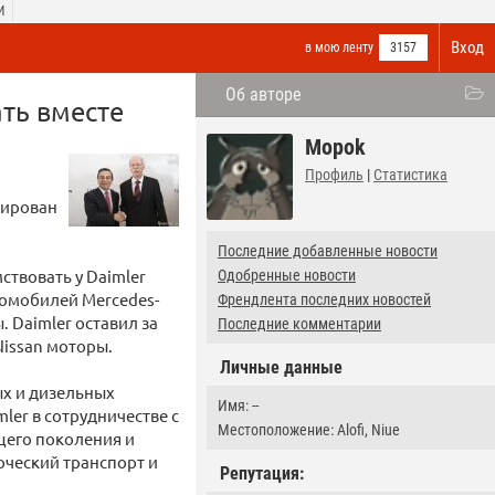
И
Вход
в мою ленту
3157
Об авторе
ать вместе
Mopok
Профиль
|
Статистика
цирован
Последние добавленные новости
ствовать у Daimler
Одобренные новости
томобилей Mercedes-
Френдлента последних новостей
 Daimler оставил за
Последние комментарии
issan моторы.
Личные данные
ых и дизельных
Имя: --
ler в сотрудничестве с
Местоположение: Alofi, Niue
щего поколения и
ческий транспорт и
Репутация: