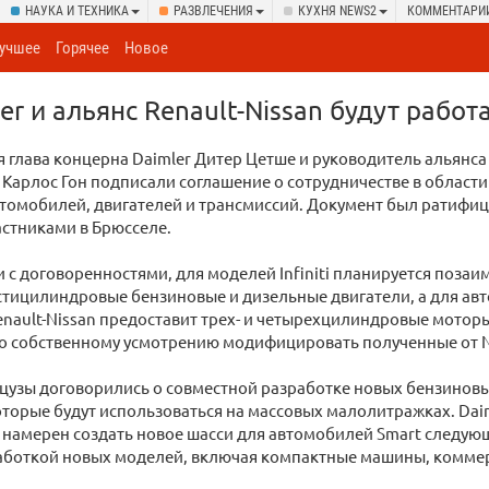
НАУКА И ТЕХНИКА
РАЗВЛЕЧЕНИЯ
КУХНЯ NEWS2
КОММЕНТАРИ
учшее
Горячее
Новое
r и альянс Renault-Nissan будут работ
я глава концерна Daimler Дитер Цетше и руководитель альянса
n Карлос Гон подписали соглашение о сотрудничестве в области
втомобилей, двигателей и трансмиссий. Документ был ратифи
стниками в Брюсселе.
и с договоренностями, для моделей Infiniti планируется позаим
стицилиндровые бензиновые и дизельные двигатели, а для ав
enault-Nissan предоставит трех- и четырехцилиндровые моторы.
по собственному усмотрению модифицировать полученные от N
цузы договорились о совместной разработке новых бензинов
оторые будут использоваться на массовых малолитражках. Daim
n намерен создать новое шасси для автомобилей Smart следую
работкой новых моделей, включая компактные машины, коммер