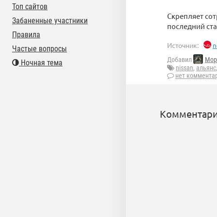
Топ сайтов
Скрепляет сот
Забаненные участники
последний ста
Правила
Источник:
n
Частые вопросы
Добавил
Mop
Ночная тема
nissan
,
альянс
нет коммента
Комментари