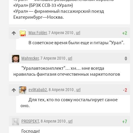
«Урал» (БРЗК ССВ-33 «Урал»)
«Урал» — фирменный пассажирский поезд
Екатеринбург—Москва.
Max Folder
, 7 Апреля 2010 ,
url
+2
В советское время были еще и гитары "Урал".
Mahrecker
, 7 Апреля 2010 ,
url
0
"Уралавтокомплект"… хм… мне всегда
нравилась фантазия отечественных маркетологов
evilKabab2
, 8 Апреля 2010 ,
url
-2
Для тех, кто по совку ностальгирует самое
оно.
PROSPEKT
, 8 Апреля 2010 ,
url
+7
Господи!