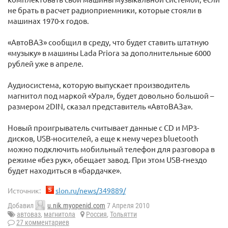
не брать в расчет радиоприемники, которые стояли в
машинах 1970-х годов.
«АвтоВАЗ» сообщил в среду, что будет ставить штатную
«музыку» в машины Lada Priora за дополнительные 6000
рублей уже в апреле.
Аудиосистема, которую выпускает производитель
магнитол под маркой «Урал», будет довольно большой –
размером 2DIN, сказал представитель «АвтоВАЗа».
Новый проигрыватель считывает данные с CD и MP3-
дисков, USB-носителей, а еще к нему через bluetooth
можно подключить мобильный телефон для разговора в
режиме «без рук», обещает завод. При этом USB-гнездо
будет находиться в «бардачке».
Источник:
slon.ru/news/349889/
Добавил
u.nik.myopenid.com
7 Апреля 2010
автоваз
,
магнитола
Россия
,
Тольятти
27 комментариев