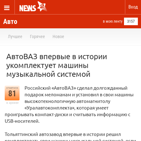
Вход
Авто
в мою ленту
3157
Лучшее
Горячее
Новое
АвтоВАЗ впервые в истории
укомплектует машины
музыкальной системой
Российский «АвтоВАЗ» сделал долгожданный
отметили
81
подарок меломанам и установил в свои машины
высокотехнологичную автомагнитолу
в архиве
«Уралавтокомплекта», которая умеет
проигрывать компакт-диски и считывать информацию с
USB-носителей.
Тольяттинский автозавод впервые в истории решил
комплектовать свои машины музыкальной системой, если