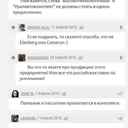
Мне кажется, слова "Высокотехнологичный" и
"Уралавтокомплект" не должны стоять в одном
предложении.
zhentos.ya.ru
, 11 Апреля 2010 ,
url
0
Если подумать, то скажите спасибо, что не
Elenberg или Cameron :)
megazobator
, 28 Апреля 2010 ,
url
0
Вы что-то знаете про продукцию этого
предприятия? Или все что российское говно по
умолчанию?
Злой Че
, 7 Апреля 2010 ,
url
+7
Паяльник и пассатижи прилагаются в комплекте.
Leonardo
, 7 Апреля 2010 ,
url
+6