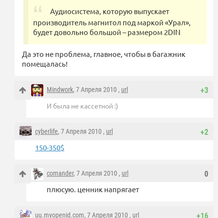
Аудиосистема, которую выпускает
производитель магнитол под маркой «Урал»,
будет довольно большой – размером 2DIN
Да это не проблема, главное, чтобы в багажник
помещалась!
Mindwork
, 7 Апреля 2010 ,
url
+3
И была не кассетной :)
cyberlife
, 7 Апреля 2010 ,
url
+2
150-350$
comander
, 7 Апреля 2010 ,
url
0
плюсую. ценник напрягает
uu.myopenid.com
, 7 Апреля 2010 ,
url
+16