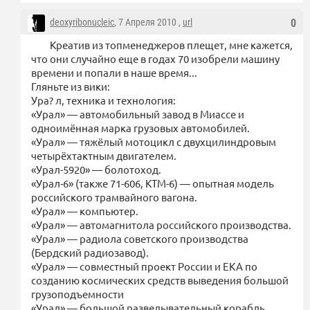
deoxyribonucleic
, 7 Апреля 2010 ,
url
0
Креатив из топменеджеров плещет, мне кажется,
что они случайно еще в годах 70 изобрели машину
времени и попали в наше время...
Гляньте из вики:
Ура? л, техника и технология:
«Урал» — автомобильный завод в Миассе и
одноимённая марка грузовых автомобилей.
«Урал» — тяжёлый мотоцикл с двухцилиндровым
четырёхтактным двигателем.
«Урал-5920» — болотоход.
«Урал-6» (также 71-606, КТМ-6) — опытная модель
российского трамвайного вагона.
«Урал» — компьютер.
«Урал» — автомагнитола российского производства.
«Урал» — радиола советского производства
(Бердский радиозавод).
«Урал» — совместный проект России и ЕКА по
созданию космических средств выведения большой
грузоподъемности
«Урал» — большой разведывательный корабль