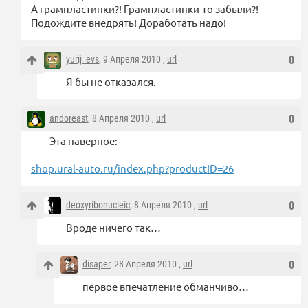
А грампластинки?! Грампластинки-то забыли?!
Подождите внедрять! Доработать надо!
yurij_evs
, 9 Апреля 2010 ,
url
0
Я бы не отказался.
andoreast
, 8 Апреля 2010 ,
url
0
Эта наверное:
shop.ural-auto.ru/index.php?productID=26
deoxyribonucleic
, 8 Апреля 2010 ,
url
0
Вроде ничего так…
disaper
, 28 Апреля 2010 ,
url
0
первое впечатление обманчиво…