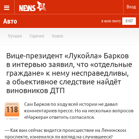
Вход
Авто
в мою ленту
3157
Лучшее
Горячее
Новое
Вице-президент «Лукойла» Барков
в интервью заявил, что «отдельные
граждане» к нему несправедливы,
а обьективное следствие найдёт
виновников ДТП
Сам Барков по ходу всей истории не давал
отметили
118
комментариев прессе. Но на несколько вопросов
«Маркера» ответить согласился.
в архиве
— Как вам сейчас видится происшествие на Ленинском
проспекте, изменился ли взгляд на случившееся?