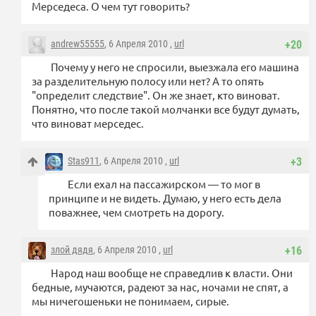
Мерседеса. О чем тут говорить?
andrew55555
, 6 Апреля 2010 ,
url
+20
Почему у него не спросили, выезжала его машина
за разделительную полосу или нет? А то опять
"определит следствие". Он же знает, кто виноват.
Понятно, что после такой молчанки все будут думать,
что виноват мерседес.
Stas911
, 6 Апреля 2010 ,
url
+3
Если ехал на пассажирском — то мог в
принципе и не видеть. Думаю, у него есть дела
поважнее, чем смотреть на дорогу.
злой дядя
, 6 Апреля 2010 ,
url
+16
Народ наш вообще не справедлив к власти. Они
бедные, мучаются, радеют за нас, ночами не спят, а
мы ничегошеньки не понимаем, сирые.