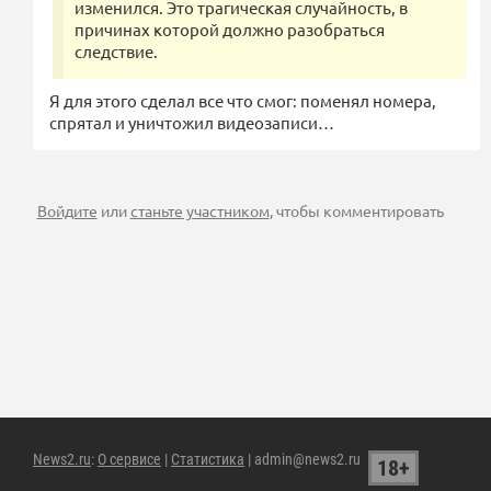
изменился. Это трагическая случайность, в
причинах которой должно разобраться
следствие.
Я для этого сделал все что смог: поменял номера,
спрятал и уничтожил видеозаписи…
Войдите
или
станьте участником
, чтобы комментировать
News2.ru
:
О сервисе
|
Статистика
| admin@news2.ru
18+