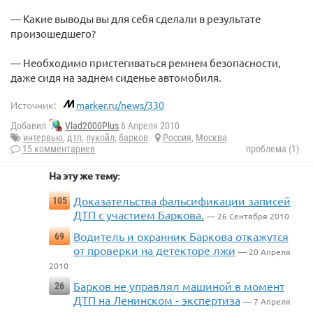
— Какие выводы вы для себя сделали в результате
произошедшего?
— Необходимо пристегиваться ремнем безопасности,
даже сидя на заднем сиденье автомобиля.
Источник:
marker.ru/news/330
Добавил
Vlad2000Plus
6 Апреля 2010
интервью
,
дтп
,
лукойл
,
барков
Россия
,
Москва
15 комментариев
проблема (1)
На эту же тему:
Доказательства фальсификации записей
105
ДТП с участием Баркова.
— 26 Сентября 2010
Водитель и охранник Баркова откажутся
69
от проверки на детекторе лжи
— 20 Апреля
2010
Барков не управлял машиной в момент
26
ДТП на Ленинском - экспертиза
— 7 Апреля