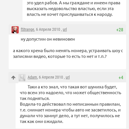
это удел рабов. А мы граждане и имеем права
высказать недовольство властью, если эта
власть не хочет прислушиваться к народу.
fStrange
, 6 Апреля 2010 ,
url
+28
ну допустим он невиновен
а какого хрена было менять номера, устраивать шоу с
записями видео, которые то есть то нет и т.п.?
Adam
, 6 Апреля 2010 ,
url
+4
Таки а кто знал, что такая вот шумиха будет,
что всем это надоело, что может общественность
так подняться.
Водила-то действовал по неписанным правилам,
т.е. снимает номера чтобы авто не засветилось, и
думали что замнут дело, а тут нет, получилось не
так как они ожидали.