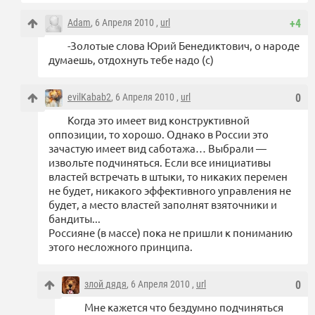
Adam
, 6 Апреля 2010 ,
url
+4
-Золотые слова Юрий Бенедиктович, о народе
думаешь, отдохнуть тебе надо (с)
evilKabab2
, 6 Апреля 2010 ,
url
0
Когда это имеет вид конструктивной
оппозиции, то хорошо. Однако в России это
зачастую имеет вид саботажа… Выбрали —
извольте подчиняться. Если все инициативы
властей встречать в штыки, то никаких перемен
не будет, никакого эффективного управления не
будет, а место властей заполнят взяточники и
бандиты...
Россияне (в массе) пока не пришли к пониманию
этого несложного принципа.
злой дядя
, 6 Апреля 2010 ,
url
0
Мне кажется что бездумно подчиняться