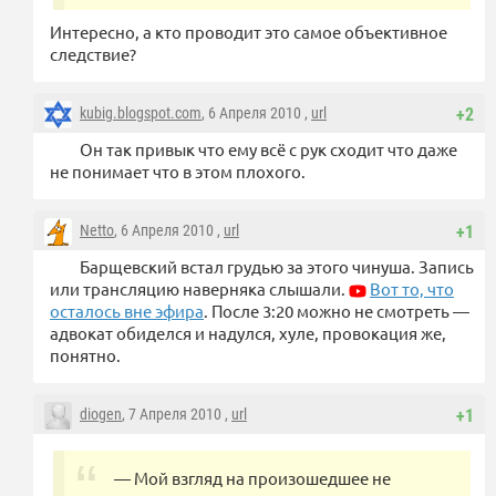
Интересно, а кто проводит это самое объективное
следствие?
kubig.blogspot.com
, 6 Апреля 2010 ,
url
+2
Он так привык что ему всё с рук сходит что даже
не понимает что в этом плохого.
Netto
, 6 Апреля 2010 ,
url
+1
Барщевский встал грудью за этого чинуша. Запись
или трансляцию наверняка слышали.
Вот то, что
осталось вне эфира
. После 3:20 можно не смотреть —
адвокат обиделся и надулся, хуле, провокация же,
понятно.
diogen
, 7 Апреля 2010 ,
url
+1
— Мой взгляд на произошедшее не