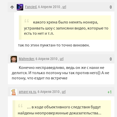
Fancied
, 6 Апреля 2010 ,
url
0
какого хрена было менять номера,
устраивать шоу с записями видео, которые то
есть то нет и т.п.
так по этим пунктам-то точно виновен.
Mahrecker
, 6 Апреля 2010 ,
url
0
Конечно несправедливо, ведь он же с нами не
делится. И только поэтому мы так против него)) А не
потому, что ездит по встречке
amavr.ya.ru
, 6 Апреля 2010 ,
url
+1
… в ходе объективного следствия будут
найдены неопровержимые доказательства...