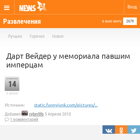
Вход
Развлечения
в мою ленту
2679
Лучшее
Горячее
Новое
Дарт Вейдер у мемориала павшим
имперцам
отметили
14
в архиве
Источник:
static.funnyjunk.com/pictures/...
Добавил
cyberlife
5 Апреля 2010
1 комментарий