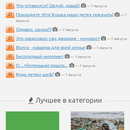
Что уставился? Целуй, давай!
27
— 7 Августа
Приходите тётя Кошка нашу детку покачать!
27
— 7
Августа
Однако, самец!!!
27
— 7 Августа
Это нарисовал сам дворник - юморист
27
— 7 Августа
Волга - машина для всей семьи
27
— 7 Августа
Бесплатный интернет
31
— 7 Августа
О....тёпленькая пошла...
26
— 7 Августа
Куда летим шеф?
26
— 7 Августа
Лучшее в категории