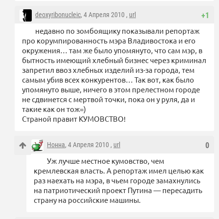
deoxyribonucleic
, 4 Апреля 2010 ,
url
+1
недавно по зомбоящику показывали репортаж
про корумпированность мэра Владивостока и его
окружения… там же было упомянуто, что сам мэр, в
бытность имеющий хлебный бизнес через криминал
запретил ввоз хлебных изделий из-за города, тем
самым убив всех конкурентов… Так вот, как было
упомянуто выше, ничего в этом прелестном городе
не сдвинется с мертвой точки, пока он у руля, да и
такие как он тож=)
Страной правит КУМОВСТВО!
Нонна
, 4 Апреля 2010 ,
url
0
Уж лучше местное кумовство, чем
кремлевская власть. А репортаж имел целью как
раз наехать на мэра, в чьем городе замахнулись
на патриотический проект Путина — пересадить
страну на российские машины.