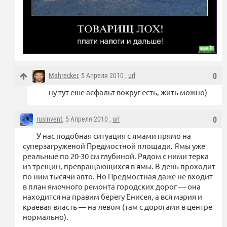
Mahrecker
, 5 Апреля 2010 ,
url
0
ну тут еше асфальт вокруг есть, жить можно)
rusinvent
, 5 Апреля 2010 ,
url
0
У нас подобная ситуация с ямами прямо на
суперзагруженой Предмостной площади. Ямы уже
реальные по 20-30 см глубиной. Рядом с ними терка
из трещин, превращающихся в ямы. В день проходит
по ним тысячи авто. Но Предмостная даже не входит
в план ямочного ремонта городских дорог — она
находится на правим берегу Енисея, а вся мэрия и
краевая власть — на левом (там с дорогами в центре
нормально).