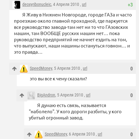
deoxyribonucleic
, 4 Апреля 2010 ,
url
+3
Я Живу в Нижнем Новгороде, городе ГАЗа и часто
проезжаю около главной проходной, где паркуется
все руководство завода-там нет ни то что ГАзовских
машин, там ВООБЩЕ русских машин нет… пока
руководство предприятий не начнет ездить на том,
что выпускают, наши машины остануться говном… и
это правда…
SpeedMoney
, 5 Апреля 2010 ,
url
0
это вы все к чему сказали?
BigAndron
, 5 Апреля 2010 ,
url
0
Я думаю есть связь, называется
"наболело". У кого дороги разбиты, у кого
убитый огромный завод.
SpeedMoney
, 6 Апреля 2010 ,
url
0