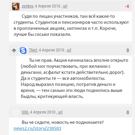
zenkov
, 4 Апреля 2010 ,
url
-4
Судя по лицам участников, там всё какие-то
студенты. Студентов и пенсионеров часто используют
в проплаченных акциях, митингах и т.п. Короче,
лучше бы сиськи показали.
TNet
, 4 Апреля 2010 ,
url
0
Ты не прав. Акция начиналась вполне открыто
(любой мог поучаствовать, при желании с
деньгами, асфальт кстати действительно дорог).
Да и студенты те — все автомобилисты.
Народ выразил позицию, потратив деньги и
время, — тем самым эти люди поднились выше
быдлы, критикующей власть.
X86
, 4 Апреля 2010 ,
url
0
Вы че сидите, новость не поднимаете?
news2.ru/story/230583