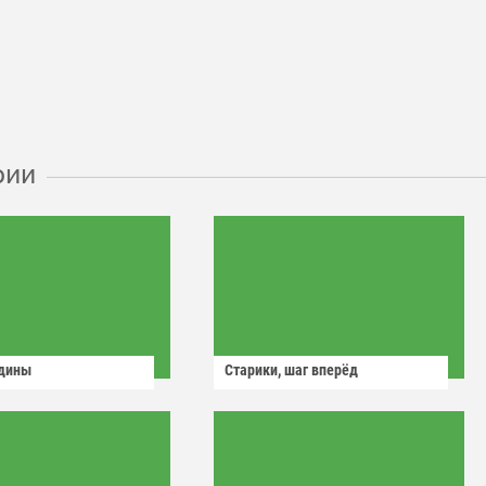
рии
одины
Старики, шаг вперёд