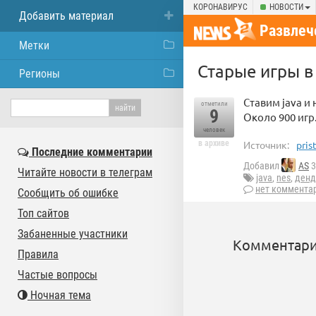
КОРОНАВИРУС
НОВОСТИ
Добавить материал
Развлеч
Метки
Старые игры в 
Регионы
Ставим java и
отметили
9
Около 900 игр.
человек
в архиве
Источник:
pris
Последние комментарии
Добавил
AS
3
Читайте новости в телеграм
java
,
nes
,
денд
нет коммента
Сообщить об ошибке
Топ сайтов
Забаненные участники
Комментари
Правила
Частые вопросы
Ночная тема