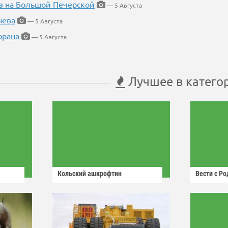
в на Большой Печерской
— 5 Августа
нева
— 5 Августа
орана
— 5 Августа
Лучшее в катего
Кольский ашкрофтин
Вести с Р