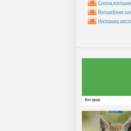
Смена жильцо
25
Волшебная си
25
Интерьер рест
25
Кот прав