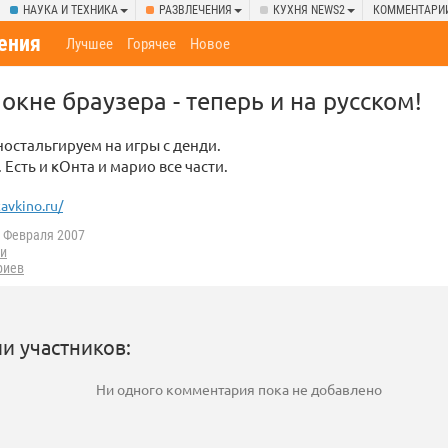
НАУКА И ТЕХНИКА
РАЗВЛЕЧЕНИЯ
КУХНЯ NEWS2
КОММЕНТАРИ
ения
Лучшее
Горячее
Новое
окне браузера - теперь и на русском!
 ностальгируем на игры с денди.
 Есть и кОнта и марио все части.
tavkino.ru/
 Февраля 2007
и
риев
и участников:
Ни одного комментария пока не добавлено