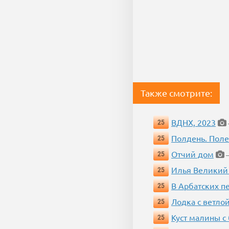
Также смотрите:
ВДНХ, 2023
25
Полдень. Пол
25
Отчий дом
25
—
Илья Великий
25
В Арбатских п
25
Лодка с ветло
25
Куст малины с
25