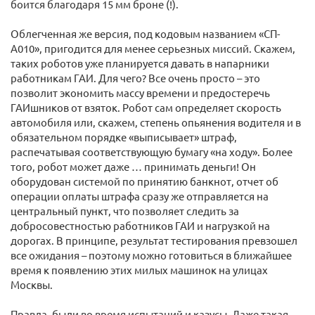
боится благодаря 15 мм броне (!).
Облегченная же версия, под кодовым названием «СП-
А010», пригодится для менее серьезных миссий. Скажем,
таких роботов уже планируется давать в напарники
работникам ГАИ. Для чего? Все очень просто – это
позволит экономить массу времени и предостеречь
ГАИшников от взяток. Робот сам определяет скорость
автомобиля или, скажем, степень опьянения водителя и в
обязательном порядке «выписывает» штраф,
распечатывая соответствующую бумагу «на ходу». Более
того, робот может даже … принимать деньги! Он
оборудован системой по принятию банкнот, отчет об
операции оплаты штрафа сразу же отправляется на
центральный пункт, что позволяет следить за
добросовестностью работников ГАИ и нагрузкой на
дорогах. В принципе, результат тестирования превзошел
все ожидания – поэтому можно готовиться в ближайшее
время к появлению этих милых машинок на улицах
Москвы.
Правда, были во время испытаний и казусы. Даже такая