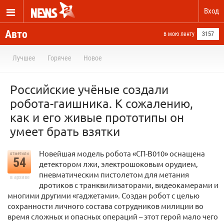
Вход
Авто
в мою ленту
3157
Лучшее
Горячее
Новое
Российские учёные создали
робота-гаишника. К сожалению,
как и его живые прототипы он
умеет брать взятки
Новейшая модель робота «СП-В010» оснащена
отметили
54
детектором лжи, электрошоковым орудием,
пневматическим пистолетом для метания
в архиве
дротиков с транквилизаторами, видеокамерами и
многими другими «гаджетами». Создан робот с целью
сохранности личного состава сотрудников милиции во
время сложных и опасных операций – этот герой мало чего