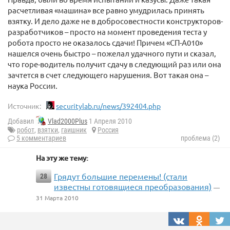
расчетливая «машина» все равно умудрилась принять
взятку. И дело даже не в добросовестности конструкторов-
разработчиков – просто на момент проведения теста у
робота просто не оказалось сдачи! Причем «СП-А010»
нашелся очень быстро – пожелал удачного пути и сказал,
что горе-водитель получит сдачу в следующий раз или она
зачтется в счет следующего нарушения. Вот такая она –
наука России.
Источник:
securitylab.ru/news/392404.php
Добавил
Vlad2000Plus
1 Апреля 2010
робот
,
взятки
,
гаишник
Россия
5 комментариев
проблема (2)
На эту же тему:
Грядут большие перемены! (стали
28
известны готовящиеся преобразования)
—
31 Марта 2010