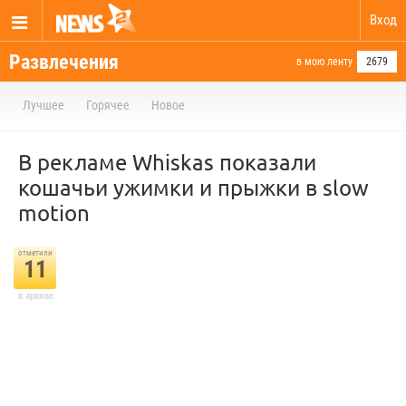
Вход
Развлечения
в мою ленту
2679
Лучшее
Горячее
Новое
В рекламе Whiskas показали
кошачьи ужимки и прыжки в slow
motion
отметили
11
в архиве