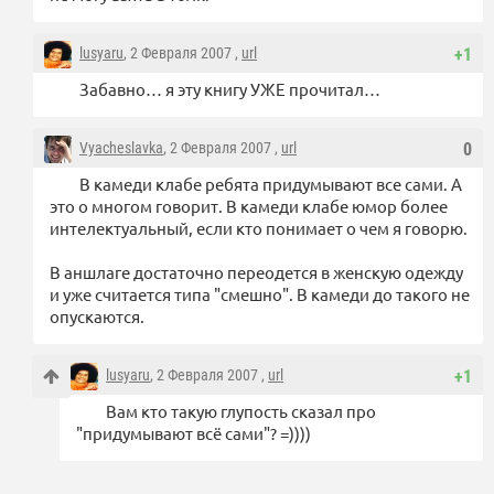
lusyaru
, 2 Февраля 2007 ,
url
+1
Забавно… я эту книгу УЖЕ прочитал…
Vyacheslavka
, 2 Февраля 2007 ,
url
0
В камеди клабе ребята придумывают все сами. А
это о многом говорит. В камеди клабе юмор более
интелектуальный, если кто понимает о чем я говорю.
В аншлаге достаточно переодется в женскую одежду
и уже считается типа "смешно". В камеди до такого не
опускаются.
lusyaru
, 2 Февраля 2007 ,
url
+1
Вам кто такую глупость сказал про
"придумывают всё сами"? =))))