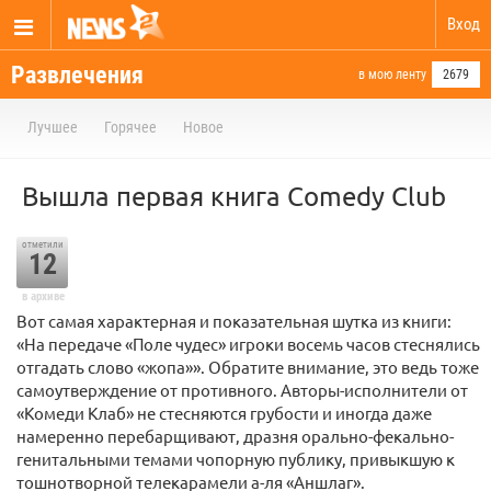
Вход
Развлечения
в мою ленту
2679
Лучшее
Горячее
Новое
Вышла первая книга Comedy Club
отметили
12
в архиве
Вот самая характерная и показательная шутка из книги:
«На передаче «Поле чудес» игроки восемь часов стеснялись
отгадать слово «жопа»». Обратите внимание, это ведь тоже
самоутверждение от противного. Авторы-исполнители от
«Комеди Клаб» не стесняются грубости и иногда даже
намеренно перебарщивают, дразня орально-фекально-
генитальными темами чопорную публику, привыкшую к
тошнотворной телекарамели а-ля «Аншлаг».