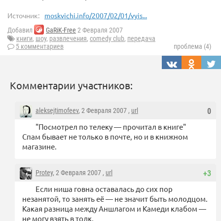
Источник:
moskvichi.info/2007/02/01/vyis...
Добавил
GaRiK-Free
2 Февраля 2007
книги
,
шоу
,
развлечения
,
comedy club
,
передача
5 комментариев
проблема (4)
Комментарии участников:
aleksejtimofeev
, 2 Февраля 2007 ,
url
0
"Посмотрел по телеку — прочитал в книге"
Спам бывает не только в почте, но и в книжном
магазине.
Protey
, 2 Февраля 2007 ,
url
+3
Если ниша говна оставалась до сих пор
незанятой, то занять её — не значит быть молодцом.
Какая разница между Аншлагом и Камеди клабом —
не могу взять в толк.