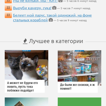
Мы не кильки, мы - КИТ!
22
— 5 часов 6 минут назад
Выруби камеру, сука!
22
— 5 часов 7 минут назад
Белеет мой парус, такой одинокий, на фоне
22
стальных кораблей
— 5 часов 9 минут назад
Лучшее в категории
А может не будем его
Да были же сосиски, я ж
ловить, пусть тока
помню!!
поближе подойдет