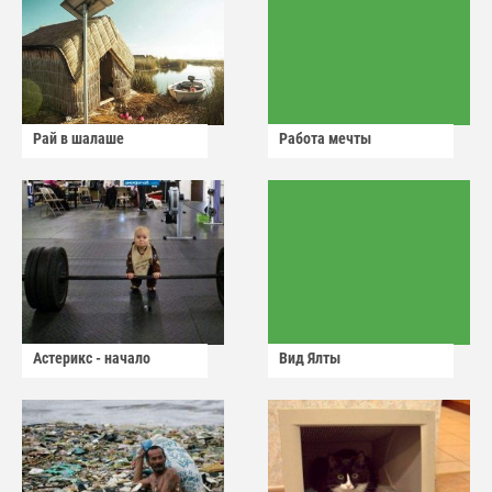
Рай в шалаше
Работа мечты
Астерикс - начало
Вид Ялты