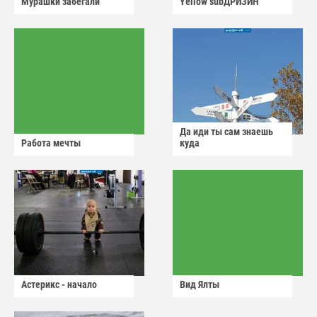
Мурашки забегали
Yellow subДРИЗИН
Да иди ты сам знаешь
Работа мечты
куда
Астерикс - начало
Вид Ялты