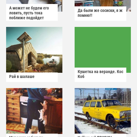
А может не будем его
Да были же сосиски, я ж
ловить, пусть тока
помню!!
поближе подойдет
Кушетка на веранде. Кос
Рай в шалаше
Коб