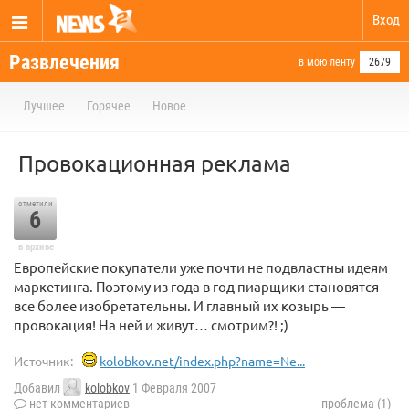
Вход
Развлечения
в мою ленту
2679
Лучшее
Горячее
Новое
Провокационная реклама
отметили
6
в архиве
Европейские покупатели уже почти не подвластны идеям
маркетинга. Поэтому из года в год пиарщики становятся
все более изобретательны. И главный их козырь —
провокация! На ней и живут… смотрим?! ;)
Источник:
kolobkov.net/index.php?name=Ne...
Добавил
kolobkov
1 Февраля 2007
нет комментариев
проблема (1)