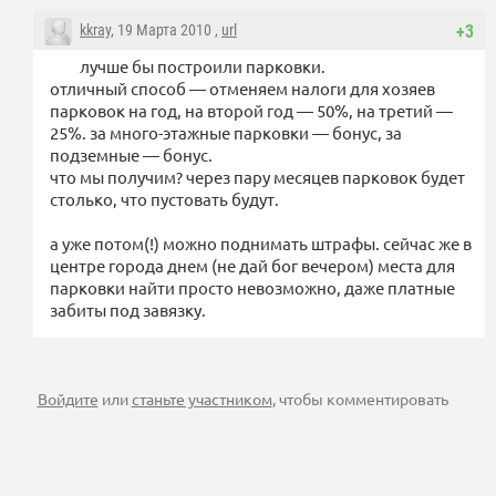
kkray
, 19 Марта 2010 ,
url
+3
лучше бы построили парковки.
отличный способ — отменяем налоги для хозяев
парковок на год, на второй год — 50%, на третий —
25%. за много-этажные парковки — бонус, за
подземные — бонус.
что мы получим? через пару месяцев парковок будет
столько, что пустовать будут.
а уже потом(!) можно поднимать штрафы. сейчас же в
центре города днем (не дай бог вечером) места для
парковки найти просто невозможно, даже платные
забиты под завязку.
Войдите
или
станьте участником
, чтобы комментировать