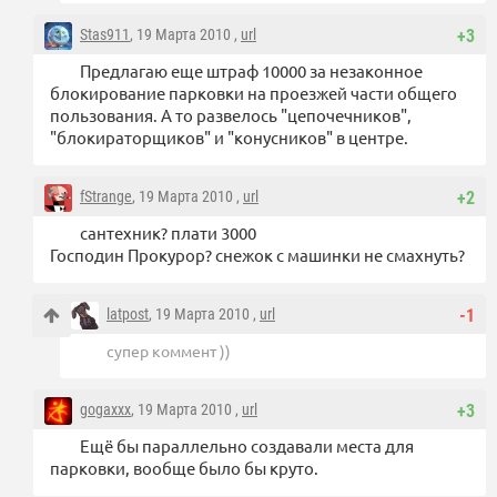
Stas911
, 19 Марта 2010 ,
url
+3
Предлагаю еще штраф 10000 за незаконное
блокирование парковки на проезжей части общего
пользования. А то развелось "цепочечников",
"блокираторщиков" и "конусников" в центре.
fStrange
, 19 Марта 2010 ,
url
+2
сантехник? плати 3000
Господин Прокурор? снежок с машинки не смахнуть?
latpost
, 19 Марта 2010 ,
url
-1
супер коммент ))
gogaxxx
, 19 Марта 2010 ,
url
+3
Ещё бы параллельно создавали места для
парковки, вообще было бы круто.