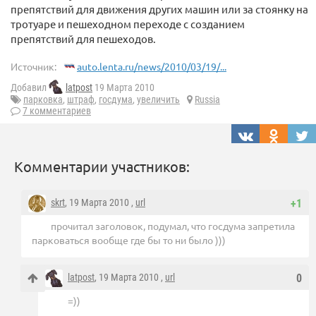
препятствий для движения других машин или за стоянку на
тротуаре и пешеходном переходе с созданием
препятствий для пешеходов.
Источник:
auto.lenta.ru/news/2010/03/19/...
Добавил
latpost
19 Марта 2010
парковка
,
штраф
,
госдума
,
увеличить
Russia
7 комментариев
Комментарии участников:
skrt
, 19 Марта 2010 ,
url
+1
прочитал заголовок, подумал, что госдума запретила
парковаться вообще где бы то ни было )))
latpost
, 19 Марта 2010 ,
url
0
=))