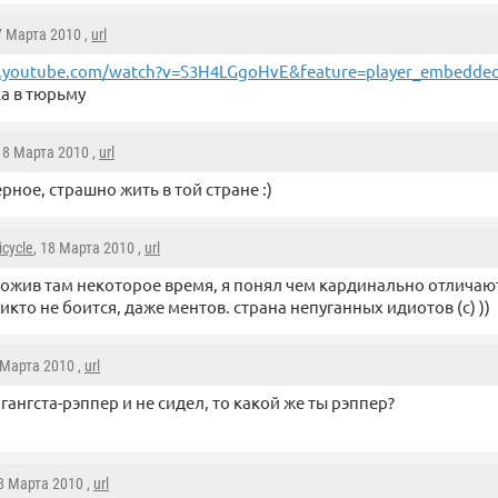
7 Марта 2010 ,
url
youtube.com/watch?v=S3H4LGgoHvE&feature=player_embedde
а в тюрьму
 18 Марта 2010 ,
url
рное, страшно жить в той стране :)
icycle
, 18 Марта 2010 ,
url
ожив там некоторое время, я понял чем кардинально отличаю
икто не боится, даже ментов. страна непуганных идиотов (с) ))
 Марта 2010 ,
url
 гангста-рэппер и не сидел, то какой же ты рэппер?
18 Марта 2010 ,
url