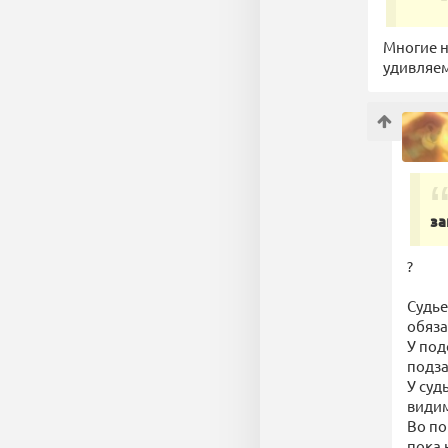
Многие н
удивляем
за
?
Судье
обяза
У под
подза
У суд
видим
Во по
пока 