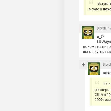
Вступле
в суде и
похо
Bicycle
, 1
о_О
Lil Way
похоже на пиар 
ща гляну, правд
Bicyc
похо
27-
рэпперов
США в 20
2009 года