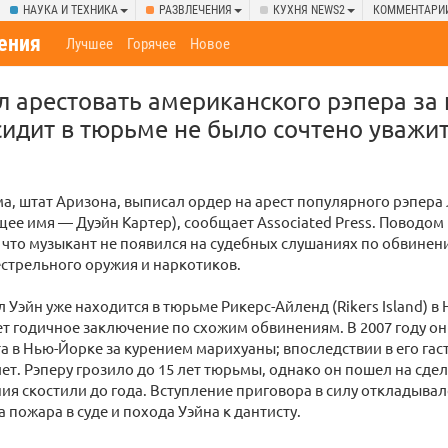
НАУКА И ТЕХНИКА
РАЗВЛЕЧЕНИЯ
КУХНЯ NEWS2
КОММЕНТАРИ
ения
Лучшее
Горячее
Новое
л арестовать американского рэпера за н
 сидит в тюрьме не было сочтено уважи
а, штат Аризона, выписал ордер на арест популярного рэпера
щее имя — Дуэйн Картер), сообщает Associated Press. Поводом 
 что музыкант не появился на судебных слушаниях по обвинен
стрельного оружия и наркотиков.
Уэйн уже находится в тюрьме Рикерс-Айленд (Rikers Island) в Н
т годичное заключение по схожим обвинениям. В 2007 году о
а в Нью-Йорке за курением марихуаны; впоследствии в его га
ет. Рэперу грозило до 15 лет тюрьмы, однако он пошел на сдел
ия скостили до года. Вступление приговора в силу откладывало
а пожара в суде и похода Уэйна к дантисту.