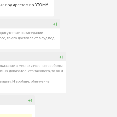
 был под арестом по ЭТОМУ
+1
рисутствие на заседании
о, то его доставляют в суд под
+1
наказание в местах лишения свободы
имых доказательств такового, то он и
ы видим. И вообще, обвинение
+4