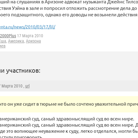
ший на слушаниях в Аризоне адвокат музыканта Джеймс Тилсо
ствия Уэйна в зале и попросил отложить рассмотрение дела д
оего подзащитного, однако его доводы не возымели действия 
enta.ru/news/2010/03/17/lil/
d2000Plus
17 Марта 2010
Сша
,
Америка
,
Аризона
иев
и участников:
7 Марта 2010 ,
url
 что он уже сидит в тюрьме не было сочтено уважительной при
 американский суд, самый здравомыслящий суд во всем мире.
 американский суд, самый здравомыслящий суд во всем мире. Д
уде это вопиющее неуважение к суду, легко отделался, могли бы
 стулу приговорить