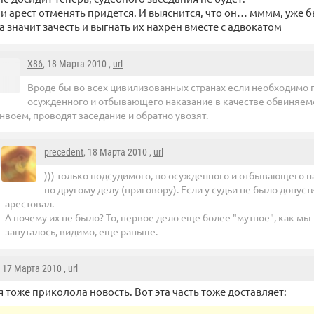
 и арест отменять придется. И выяснится, что он… мммм, уже
 а значит зачесть и выгнать их нахрен вместе с адвокатом
X86
, 18 Марта 2010 ,
url
Вроде бы во всех цивилизованных странах если необходимо п
осужденного и отбывающего наказание в качестве обвиняемог
нвоем, проводят заседание и обратно увозят.
precedent
, 18 Марта 2010 ,
url
))) только подсудимого, но осужденного и отбывающего 
по другому делу (приговору). Если у судьи не было допуст
арестовал.
А почему их не было? То, первое дело еще более "мутное", как м
запуталось, видимо, еще раньше.
, 17 Марта 2010 ,
url
я тоже приколола новость. Вот эта часть тоже доставляет: