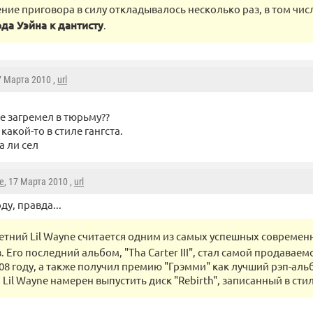
ние приговора в силу откладывалось несколько раз, в том чис
да Уэйна к дантисту
.
7 Марта 2010 ,
url
ne загремел в тюрьму??
какой-то в стиле гангста.
а ли сел
le
, 17 Марта 2010 ,
url
ду, правда...
летний Lil Wayne считается одним из самых успешных совреме
. Его последний альбом, "Tha Carter III", стал самой продавае
08 году, а также получил премию "Грэмми" как лучший рэп-аль
 Lil Wayne намерен выпустить диск "Rebirth", записанный в стил