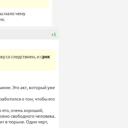
мы мало чему
их.
+5
ку со следствием, и с
рок
зание. Это акт, который уже
заботился о том, чтобы его
о его, очень хороший,
ожно свободного человека.
ит в тюрьме. Один черт,