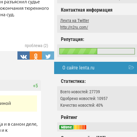
н разъяснил судье
о окончания тюремного
Контактная информация
на суд.
Лента на Twitter
http://n2ru.com/
Репутация:
проблема (2)
О сайте lenta.ru
Статистика:
+5
Всего новостей: 27739
Одобрено новостей: 10957
чиной
Качество новостей: 40%
Рейтинг
а и в самом деле,
 и к