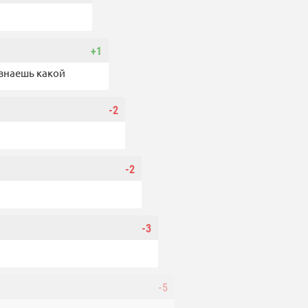
+1
 знаешь какой
-2
-2
-3
-5