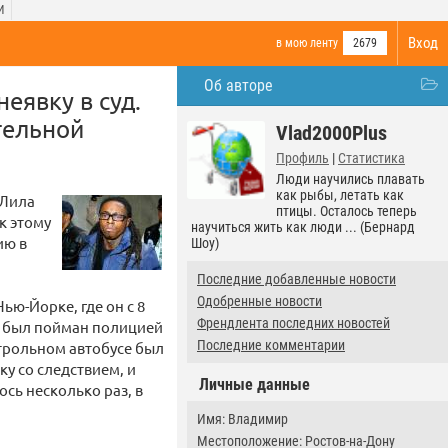
И
Вход
в мою ленту
2679
Об авторе
еявку в суд.
тельной
Vlad2000Plus
Профиль
|
Статистика
Люди научились плавать
как рыбы, летать как
 Лила
птицы. Осталось теперь
к этому
научиться жить как люди ... (Бернард
ию в
Шоу)
Последние добавленные новости
Одобренные новости
ью-Йорке, где он с 8
Френдлента последних новостей
н был пойман полицией
Последние комментарии
строльном автобусе был
ку со следствием, и
Личные данные
сь несколько раз, в
Имя: Владимир
Местоположение: Ростов-на-Дону