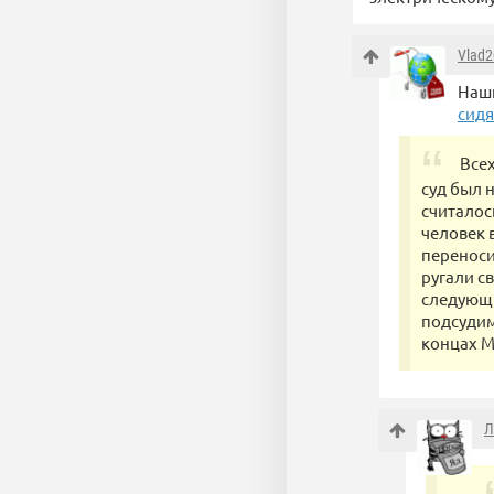
Vlad2
Наши
сидя
Все
суд был н
считалось
человек 
переноси
ругали с
следующи
подсудим
концах М
Л