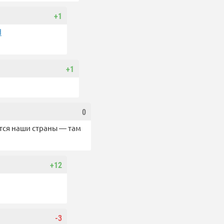
+1
d
+1
0
тся наши страны — там
+12
-3