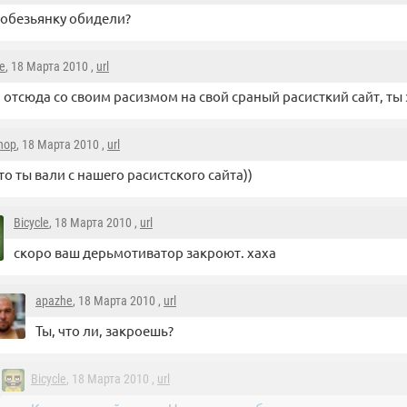
обезьянку обидели?
le
, 18 Марта 2010 ,
url
 отсюда со своим расизмом на свой сраный расисткий сайт, ты
hop
, 18 Марта 2010 ,
url
то ты вали с нашего расистского сайта))
Bicycle
, 18 Марта 2010 ,
url
скоро ваш дерьмотиватор закроют. хаха
apazhe
, 18 Марта 2010 ,
url
Ты, что ли, закроешь?
Bicycle
, 18 Марта 2010 ,
url