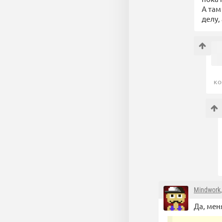
А там
делу,
ко
Mindwork
Да, мен