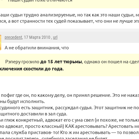
аши судьи трудно анализируемые, но так как это наши судьи, 
ся, а вот странности тех судей показывает, что они не лучше эт
precedent
, 17 Марта 2010 ,
url
А не обратили внимания, что
Рэперу грозило
до 15 лет тюрьмы
, однако он пошел на сдел
ключения скостили до года.
 пофиг где он, по какому делу, он принял решение. Это не нака
ны будут исполнить.
судимого есть защитник, рассуждал судья. Этот защитник не по
щитного доставили в зал суда.
ьи глюк конкретный, адвокат его с ума свел (и похоже, не тольк
о адвокат, просто классный) КАК арестовывать? Арестовать м
пала служба приставов- то! Кто ж им арестовывать — то позвол
не досидит теперь, судебного заседания не будет.