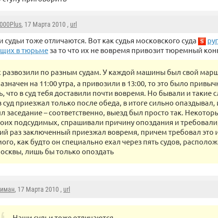
000Plus
, 17 Марта 2010 ,
url
 судьи тоже отличаются. Вот как судья московского суда
ру
щих в тюрьме
за то что их не вовремя привозит тюремный кон
х развозили по разным судам. У каждой машины был свой марш
азначен на 11:00 утра, а привозили в 13:00, то это было привы
, что в суд тебя доставили почти вовремя. Но бывали и такие с
в суд приезжал только после обеда, в итоге сильно опаздывал, 
л заседание – соответственно, выезд был просто так. Некотор
воих подсудимых, спрашивали причину опоздания и требовали,
й раз заключенный приезжал вовремя, причем требовал это 
ого, как будто он специально ехал через пять судов, располо
осквы, лишь бы только опоздать
иман
, 17 Марта 2010 ,
url
Наши судьи тоже отличаются