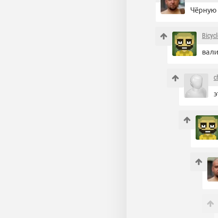
Чёрную 
Bicyc
вали
c
э