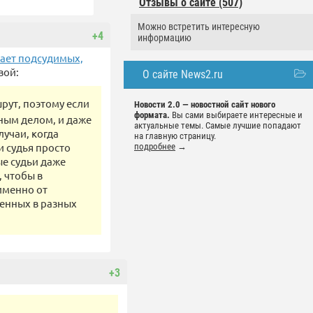
Отзывы о сайте (507)
Можно встретить интересную
+4
информацию
гает подсудимых,
вой:
О сайте News2.ru
рут, поэтому если
Новости 2.0 — новостной сайт нового
формата.
Вы сами выбираете интересные и
чным делом, и даже
актуальные темы. Самые лучшие попадают
лучаи, когда
на главную страницу.
и судья просто
подробнее
→
ые судьи даже
 чтобы в
именно от
женных в разных
+3