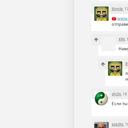
Bicycle
, 1
www.
отправк
X86
,
Наве
B
п
н
sly2m
, 18
Если ты
apazhe
, 