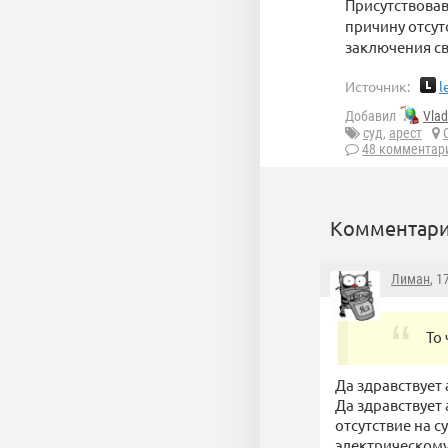
Присутствовав
причину отсут
заключения св
Источник:
l
Добавил
Vla
суд
,
арест
48 комментар
Комментари
Лиман
, 1
То
Да здравствует
Да здравствует
отсутствие на с
электрическому