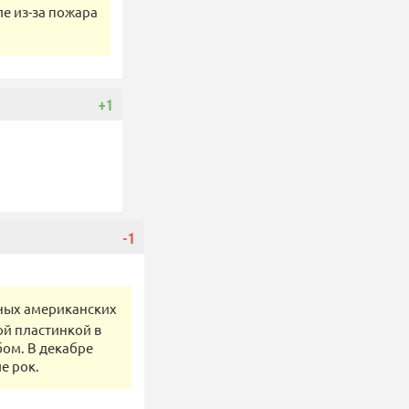
ле из-за пожара
+1
-1
нных американских
мой пластинкой в
бом. В декабре
е рок.