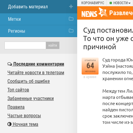
КОРОНАВИРУС
НОВОСТИ
Добавить материал
Развлеч
Метки
Суд постанови
Регионы
То что он уже
причиной
Суд города Юм
отметили
Последние комментарии
64
Уэйна (настоя
послужило то,
Читайте новости в телеграм
человека
в архиве
хранении огне
Сообщить об ошибке
Топ сайтов
Между тем Лил 
марта отбывае
Забаненные участники
после концерт
Правила
найден пистол
Частые вопросы
срок заключен
том числе из-з
Ночная тема