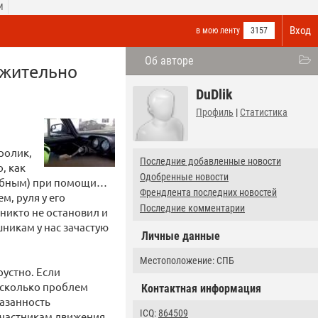
И
Вход
в мою ленту
3157
Об авторе
ожительно
DuDlik
Профиль
|
Статистика
ролик,
Последние добавленные новости
, как
Одобренные новости
жебным) при помощи…
Френдлента последних новостей
м, руля у его
Последние комментарии
 никто не остановил и
никам у нас зачастую
Личные данные
Местоположение: СПБ
рустно. Если
несколько проблем
Контактная информация
казанность
ICQ:
864509
участникам движения.