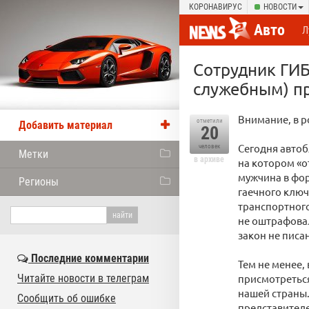
КОРОНАВИРУС
НОВОСТИ
Авто
Л
Сотрудник ГИ
служебным) п
Внимание, в р
отметили
Добавить материал
20
Сегодня автоб
человек
Метки
в архиве
на котором «о
мужчина в фо
Регионы
гаечного ключа
транспортного
не оштрафовал
закон не писан
Последние комментарии
Тем не менее,
Читайте новости в телеграм
присмотреться
нашей страны.
Сообщить об ошибке
представителе