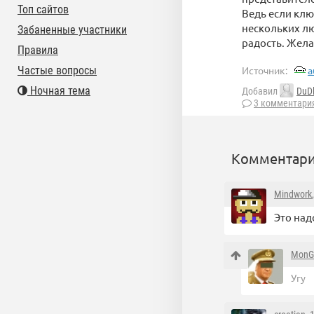
Топ сайтов
Ведь если клю
нескольких лю
Забаненные участники
радость. Жела
Правила
Частые вопросы
Источник:
a
Ночная тема
Добавил
DuDl
3 комментари
Комментари
Mindwork
Это над
MonG
Угу