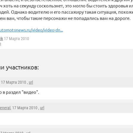
ч хоть на секунду соскользнет, это могло бы стоить здоровья 
дей. Однако водителю и его пассажиру такая ситуация, похоже
ем вам, чтобы такие персонажи не попадались вам на дороге.
utomotonews.ru/video/video-dn...
ik
17 Марта 2010
я
и участников:
, 17 Марта 2010 ,
url
о в раздел "видео".
eneral
, 17 Марта 2010 ,
url