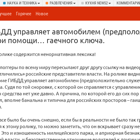
НАУКА И ТЕХНИКА
РАЗВЛЕЧЕНИЯ
КУХНЯ NEWS2
КОММЕНТАРИ
учшее
Горячее
Новое
БДД управляет автомобилем (предпол
ри помощи… гаечного ключа.
олике содержится ненормативная лексика!
логгеры по всему миру пересылают друг другу ссылку на видео
тличились» российские представители власти. На ролике видно
рме ГИБДД управляет автомобилем (предположительно слу
. Судя по той сноровке, с которой он справляется с управление
 средства нет уже давно. А причина, по которой его до сих пор
, вполне банальна и типична для российских просторов – гаиш
.
 все было бы очень смешно, если бы в реальности не было так г
 к этому ролику, то можно заметить, что он вскрывает сразу 
 Это и изношенность милицейского парка, и априорная безна
й власти, и безответственное отношение водителей к другим 