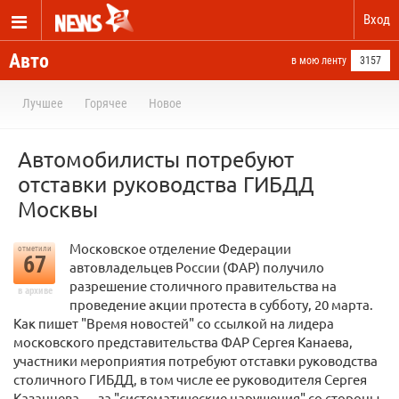
Вход
Авто
в мою ленту
3157
Лучшее
Горячее
Новое
Автомобилисты потребуют
отставки руководства ГИБДД
Москвы
Московское отделение Федерации
отметили
67
автовладельцев России (ФАР) получило
разрешение столичного правительства на
в архиве
проведение акции протеста в субботу, 20 марта.
Как пишет "Время новостей" со ссылкой на лидера
московского представительства ФАР Сергея Канаева,
участники мероприятия потребуют отставки руководства
столичного ГИБДД, в том числе ее руководителя Сергея
Казанцева — за "систематические нарушения" со стороны