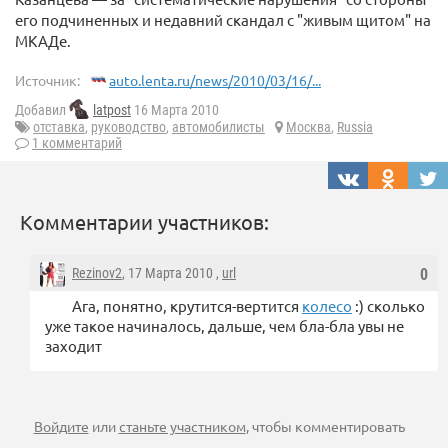
его подчиненных и недавний скандал с "живым щитом" на
МКАДе.
Источник:
auto.lenta.ru/news/2010/03/16/...
Добавил
latpost
16 Марта 2010
отставка
,
руководство
,
автомобилисты
Москва
,
Russia
1 комментарий
Комментарии участников:
Rezinov2
, 17 Марта 2010 ,
url
0
Ага, понятно, крутится-вертится
колесо
:) сколько
уже такое начиналось, дальше, чем бла-бла увы не
заходит
Войдите
или
станьте участником
, чтобы комментировать